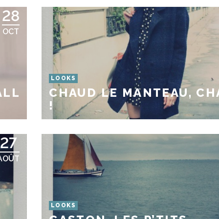
28
OCT
LOOKS
ALL
CHAUD LE MANTEAU, CH
!
27
AOÛT
LOOKS