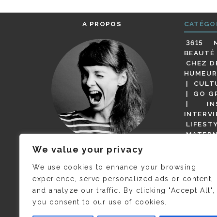
A PROPOS
CATÉGO
3615 
BEAUTÉ
CHEZ D
HUMEUR
CULT
GO G
IN
INTERV
LIFEST
MATERN
MODE
We value your privacy
(BUT G
JE M’APPELLE DELPHINE MAIS
MAGOT 
C’EST
©CAMILLE COLLIN
QUI A
We use cookies to enhance your browsing
PARI
PRIS CETTE PHOTO !
experience, serve personalized ads or content,
RESTA
and analyze our traffic. By clicking "Accept All",
PRESSE 
you consent to our use of cookies.
SALONS
VIDÉOS