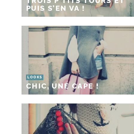
TROIS P’TITS TOURS ET
PUIS S’EN VA !
LOOKS
CHIC, UNE CAPE !