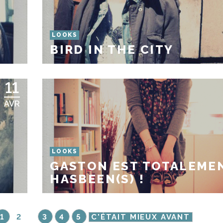
LOOKS
BIRD IN THE CITY
11
AVR
LOOKS
GASTON EST TOTALEME
HASBEEN(S) !
1
2
3
4
5
C'ÉTAIT MIEUX AVANT