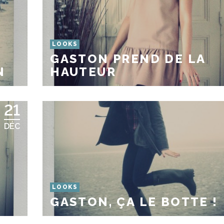
LOOKS
GASTON PREND DE LA
N
HAUTEUR
21
DÉC
LOOKS
GASTON, ÇA LE BOTTE !