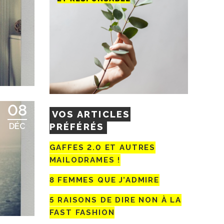
08
VOS ARTICLES
PRÉFÉRÉS
DÉC
GAFFES 2.0 ET AUTRES
MAILODRAMES !
8 FEMMES QUE J’ADMIRE
5 RAISONS DE DIRE NON À LA
FAST FASHION