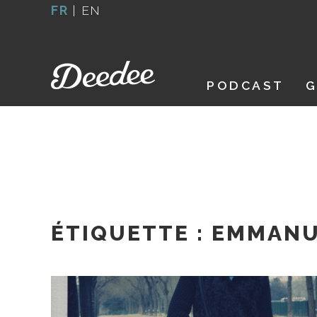
Aller
FR
|
EN
au
contenu
PODCAST
G
ÉTIQUETTE :
EMMANU