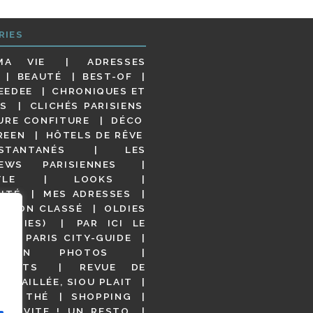
RIES
MA VIE
ADRESSES
BEAUTÉ
BEST-OF
EEDEE
CHRONIQUES ET
S
CLICHÉS PARISIENS
URE CONFITURE
DÉCO
REEN
HÔTELS DE RÊVE
STANTANÉS
LES
IEWS PARISIENNES
YLE
LOOKS
ITÉ
MES ADRESSES
NON CLASSÉ
OLDIES
OODIES)
PAR ICI LE
!
PARIS CITY-GUIDE
S EN PHOTOS
URANTS
REVUE DE
DÉTAILLÉE, SIOU PLAIT
 DE THÉ
SHOPPING
VITE ! UN RESTO