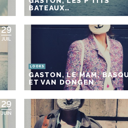
GASTON, LES P’TITS
BATEAUX…
29
JUIL
LOOKS
GASTON, LE MAM, BASQ
ET VAN DONGEN
29
JUIN