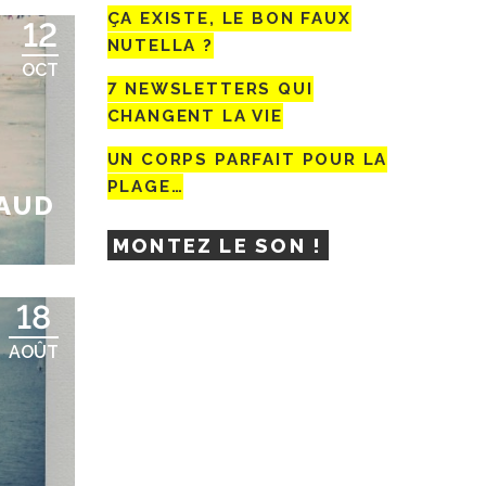
ÇA EXISTE, LE BON FAUX
12
NUTELLA ?
OCT
7 NEWSLETTERS QUI
CHANGENT LA VIE
UN CORPS PARFAIT POUR LA
PLAGE…
AUD
MONTEZ LE SON !
18
AOÛT