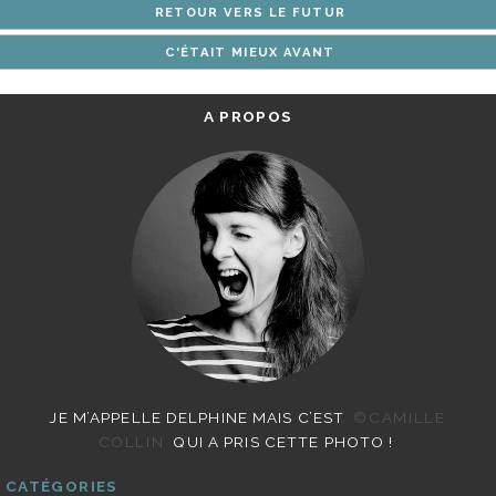
RETOUR VERS LE FUTUR
ARTICLES
C'ÉTAIT MIEUX AVANT
A PROPOS
JE M’APPELLE DELPHINE MAIS C’EST
©CAMILLE
COLLIN
QUI A PRIS CETTE PHOTO !
CATÉGORIES