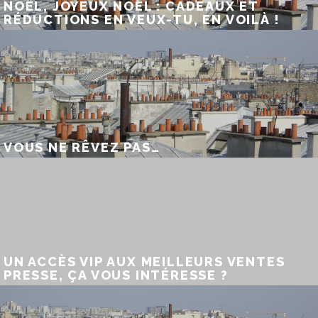
NOËL, JOYEUX NOËL : CADEAUX ET
RÉDUCTIONS EN VEUX-TU, EN VOILÀ !
VOUS NE RÊVEZ PAS…
UN ACCÈS VIP AUX MEILLEURS VENTES
PRESSE, ÇA VOUS INTÉRESSE ?