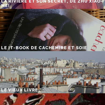
LA RIVIÈRE ET SON SECRET, DE ZHU XIAO-
MEI
LE IT-BOOK DE CACHEMIRE ET SOIE
LE VIEUX LIVRE…