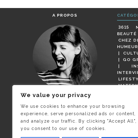
A PROPOS
CATÉGO
3615 
BEAUTÉ
CHEZ D
HUMEUR
CULT
GO G
IN
INTERV
LIFEST
MATERN
MODE
We value your privacy
(BUT G
JE M’APPELLE DELPHINE MAIS
MAGOT 
C’EST
©CAMILLE COLLIN
QUI A
We use cookies to enhance your browsing
PARI
PRIS CETTE PHOTO !
experience, serve personalized ads or content,
RESTA
and analyze our traffic. By clicking "Accept All",
PRESSE 
you consent to our use of cookies.
SALONS
VIDÉOS