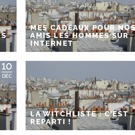
MES CADEAUX POUR NO
NS
AMIS LES HOMMES SUR
INTERNET
10
DÉC
 :
LA WITCHLISTE : C’EST
REPARTI !