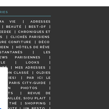
RIES
MA VIE
ADRESSES
BEAUTÉ
BEST-OF
EEDEE
CHRONIQUES ET
S
CLICHÉS PARISIENS
URE CONFITURE
DÉCO
REEN
HÔTELS DE RÊVE
STANTANÉS
LES
IEWS PARISIENNES
YLE
LOOKS
ITÉ
MES ADRESSES
NON CLASSÉ
OLDIES
OODIES)
PAR ICI LE
!
PARIS CITY-GUIDE
S EN PHOTOS
URANTS
REVUE DE
DÉTAILLÉE, SIOU PLAIT
 DE THÉ
SHOPPING
VITE ! UN RESTO