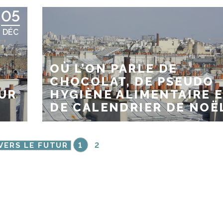
05
DÉC
OÙ L’ON PARLE DE
CHOCOLAT, DE PSEUDO
SUR
HYGIÈNE ALIMENTAIRE 
DE CALENDRIER DE NOË
VERS LE FUTUR
1
2