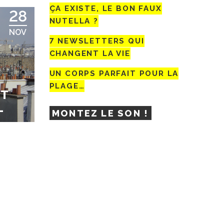
ÇA EXISTE, LE BON FAUX
28
NUTELLA ?
NOV
7 NEWSLETTERS QUI
CHANGENT LA VIE
UN CORPS PARFAIT POUR LA
PLAGE…
ET
L
MONTEZ LE SON !