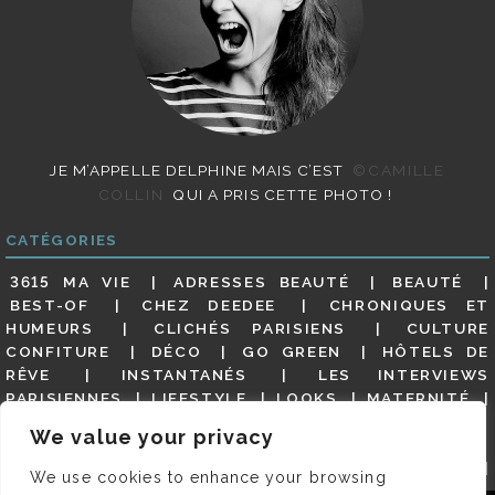
JE M’APPELLE DELPHINE MAIS C’EST
©CAMILLE
COLLIN
QUI A PRIS CETTE PHOTO !
CATÉGORIES
3615 MA VIE
ADRESSES BEAUTÉ
BEAUTÉ
BEST-OF
CHEZ DEEDEE
CHRONIQUES ET
HUMEURS
CLICHÉS PARISIENS
CULTURE
CONFITURE
DÉCO
GO GREEN
HÔTELS DE
RÊVE
INSTANTANÉS
LES INTERVIEWS
PARISIENNES
LIFESTYLE
LOOKS
MATERNITÉ
MES ADRESSES
MODE
NON CLASSÉ
OLDIES
We value your privacy
(BUT GOODIES)
PAR ICI LE MAGOT !
PARIS CITY-
GUIDE
PARIS EN PHOTOS
RESTAURANTS
We use cookies to enhance your browsing
REVUE DE PRESSE DÉTAILLÉE, SIOU PLAIT
SALONS