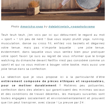
Photo
@maricha.yoga
by
@delphinejoly_yogaphotorama
Teuh teuh teuh, j’en vois par ici qui détournent le regard au mot
« sport » ! Un peu de nerd ! Que vous soyez plutôt yoga, running,
musculation, danse ou cross fit, enfilez vos baskets et dégainez
votre tenue, mais pas n’importe laquelle : une jolie tenue,
évidemment, dans laquelle vous vous sentez bien pour pratiquer
votre sport favori (je suis au regret de vous informer que le binge
watching du dimanche devant Netflix n’est pas considéré comme un
sport) et qui va vous motiver à bouger votre bootie, mais aussi une
jolie tenue dans sa confection.
La sélection que je vous propose ici à la particularité d’être
entièrement composée de pièces éthiques et responsables,
pour se motiver durablement !
Matières peu polluantes,
confection dans des ateliers qui garantissent des minimas sociaux
et des conditions de travail décentes… les marques suivantes sont
toutes engagées socialement et environnementalement et prouvent
que l’on peut transpirer… avec classe ! La preuve par 24 :