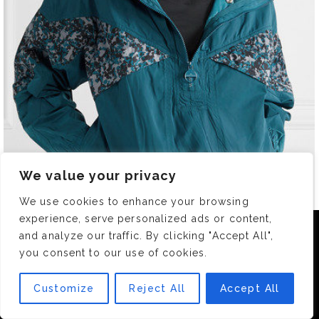
We value your privacy
We use cookies to enhance your browsing
experience, serve personalized ads or content,
Nous utilisons des cookies pour vous garantir la meilleure
and analyze our traffic. By clicking "Accept All",
expérience sur notre site. Si vous continuez à utiliser ce
you consent to our use of cookies.
dernier, nous considérerons que vous acceptez l'utilisation des
cookies.
Customize
Reject All
Accept All
OK