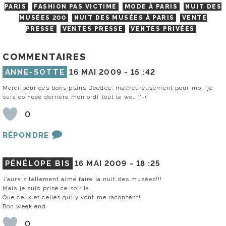
PARIS
FASHION PAS VICTIME
MODE À PARIS
NUIT DES
MUSÉES 200
NUIT DES MUSÉES À PARIS
VENTE
PRESSE
VENTES PRESSE
VENTES PRIVÉES
COMMENTAIRES
ANNE-SOTTE
16 MAI 2009 -
15 :42
Merci pour ces bons plans Deedee, malheureusement pour moi, je
suis coincée derrière mon ordi tout le we… :’-(
0
RÉPONDRE
PÉNÉLOPE BIS
16 MAI 2009 -
18 :25
J’aurais tellement aimé faire la nuit des musées!!!
Mais je suis prise ce soir là…
Que ceux et celles qui y vont me racontent!
Bon week end
0