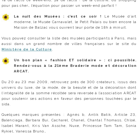
Ya de l’actu ce week-end, ya de l’actu ! De la culture, du shopping
pour pas cher… l’équation pour passer un week-end parfait !
La nuit des Musées : c’est ce soir !
Le Musée d’art
moderne, le Musée Carnavalet, le Petit Palais ou bien encore la
Maison de Balzac vous ouvrent leur porte de 18h à minuit.
Vous pouvez consulter la liste des musées participants à Paris, mais
aussi dans un grand nombre de villes françaises sur le site du
Ministère de la Culture
.
Un bon plan « fashion ET solidaire » : ci poussible.
Rendez-vous à la 21ème Braderie mode et décoration
ARCAT.
Du 20 au 23 mai 2009, retrouvez près de 300 créateurs, issus des
univers du luxe, de la mode, de la beauté et de la décoration dont
l’intégralité de la somme récoltée sera reversée à l’association ARCAT
pour soutenir ses actions en faveur des personnes touchées par le
sida.
Quelques marques présentes : Agnès b, Antik Batik, Article 23,
Balenciaga, Barbara Bui, Cacharel, Chanel, Chantal Thomass, Chloé,
Isabel Marant, Kris Van Assche, Nuxe, Princesse Tam Tam, Sonia
Rykiel, Vanessa Bruno…