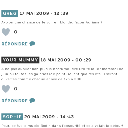
GREG
17 MAI 2009 -
12 :39
A-t-on une chance de te voir en blonde, façon Adriana ?
0
RÉPONDRE
YOUR MUMMY
18 MAI 2009 -
00 :29
A ne pas oublier non plus la nocturne Rive Droite le 1er mercredi de
juin où toutes les galeries (de peinture, antiquaires etc….) seront
ouvertes comme chaque année de 17h à 23h
0
RÉPONDRE
SOPHIE
20 MAI 2009 -
14 :43
Pour, ce fut le musée Rodin dans l’obscurité et cela valait le détour!