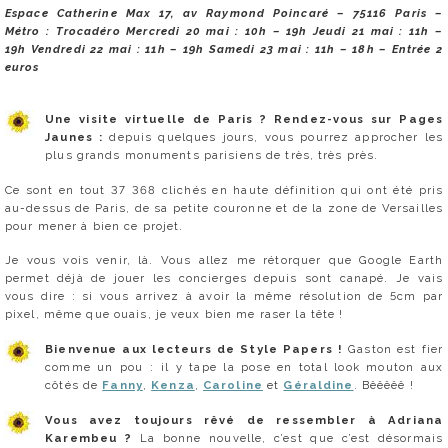
Espace Catherine Max 17, av Raymond Poincaré – 75116 Paris –
Métro : Trocadéro Mercredi 20 mai : 10h – 19h Jeudi 21 mai : 11h –
19h Vendredi 22 mai : 11h – 19h Samedi 23 mai : 11h – 18h – Entrée 2
euros
Une visite virtuelle de Paris ? Rendez-vous sur Pages
Jaunes :
depuis quelques jours, vous pourrez approcher les
plus grands monuments parisiens de très, très près.
Ce sont en tout 37 368 clichés en haute définition qui ont été pris
au-dessus de Paris, de sa petite couronne et de la zone de Versailles
pour mener à bien ce projet.
Je vous vois venir, là. Vous allez me rétorquer que Google Earth
permet déjà de jouer les concierges depuis sont canapé. Je vais
vous dire : si vous arrivez à avoir la même résolution de 5cm par
pixel, même que ouais, je veux bien me raser la tête !
Bienvenue aux lecteurs de Style Papers !
Gaston est fier
comme un pou : il y tape la pose en total look mouton aux
côtés de
Fanny
,
Kenza
,
Caroline
et
Géraldine
. Bêêêêê !
Vous avez toujours rêvé de ressembler à Adriana
Karembeu ?
La bonne nouvelle, c’est que c’est désormais