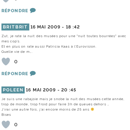
RÉPONDRE
BRITBRIT
16 MAI 2009 -
18 :42
Zut, je rate la nuit des musées pour une "nuit toutes bourrées" avec
mes cop’s.
Et en plus on rate aussi Patricia Kaas à l’Eurovision.
Quelle vie de m….
0
RÉPONDRE
POLEEN
16 MAI 2009 -
20 :45
Je suis une rabajoie mais je snobe la nuit des musées cette année,
trop de monde, trop froid pour faire 3h de queues dehors …
J’irai une autre fois, j’ai encore moins de 25 ans
Bises
0