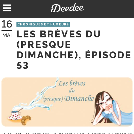
Aller
au
contenu
16
CHRONIQUES ET HUMEURS
LES BRÈVES DU
MAI
(PRESQUE
DIMANCHE), ÉPISODE
53