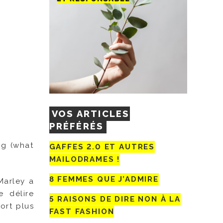
VOS ARTICLES
PRÉFÉRÉS
ng (what
GAFFES 2.0 ET AUTRES
MAILODRAMES !
8 FEMMES QUE J’ADMIRE
Marley a
e délire
5 RAISONS DE DIRE NON À LA
ort plus
FAST FASHION