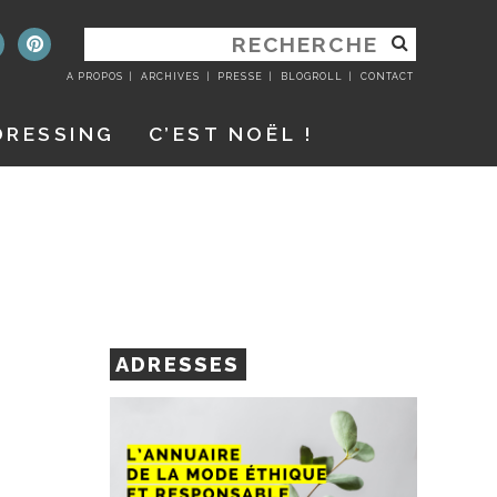
RECHERCHER
:
A PROPOS
ARCHIVES
PRESSE
BLOGROLL
CONTACT
DRESSING
C’EST NOËL !
ADRESSES