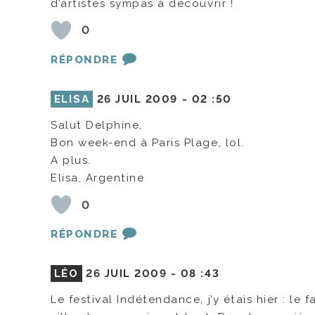
d’artistes sympas à découvrir !
0
RÉPONDRE
ELISA
26 JUIL 2009 -
02 :50
Salut Delphine,
Bon week-end à Paris Plage, lol.
A plus.
Elisa, Argentine
0
RÉPONDRE
LÉO
26 JUIL 2009 -
08 :43
Le festival Indétendance, j’y étais hier : le