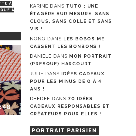
TTE À
KARINE
DANS
TUTO : UNE
NQUE À
ÉTAGÈRE SUR MESURE, SANS
CLOUS, SANS COLLE ET SANS
VIS !
NONO
DANS
LES BOBOS ME
CASSENT LES BONBONS !
DANIELE
DANS
MON PORTRAIT
(PRESQUE) HARCOURT
JULIE
DANS
IDÉES CADEAUX
POUR LES MINUS DE 0 À 4
ANS !
DEEDEE
DANS
70 IDÉES
348
CADEAUX RESPONSABLES ET
CRÉATEURS POUR ELLES !
PORTRAIT PARISIEN