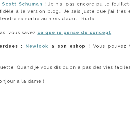
e
Scott Schuman
!
Je n’ai pas encore pu le feuillet
idèle à la version blog… Je sais juste que j’ai très
attendre sa sortie au mois d’août… Rude.
pas, vous savez
ce que je pense du concept
…
perdues :
Newlook
a son eshop !
Vous pouvez t
uette. Quand je vous dis qu’on a pas des vies facile
onjour à la dame !