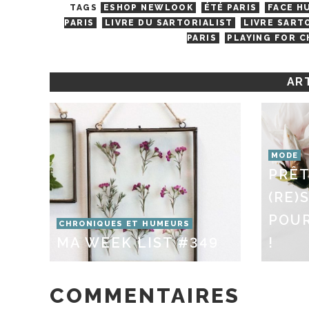
TAGS
ESHOP NEWLOOK
ÉTÉ PARIS
FACE H
PARIS
LIVRE DU SARTORIALIST
LIVRE SART
PARIS
PLAYING FOR 
ART
MODE
PRÊT
(RE)
POUR
CHRONIQUES ET HUMEURS
MA WEEK LIST #349
!
COMMENTAIRES