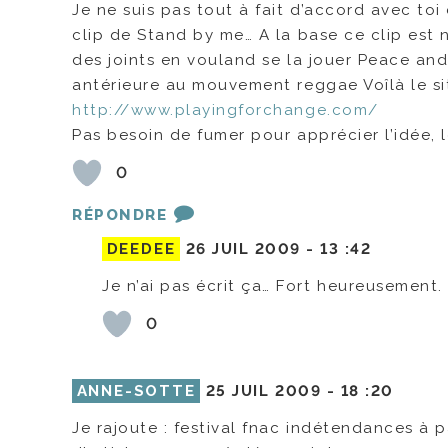
Je ne suis pas tout à fait d’accord avec to
clip de Stand by me… A la base ce clip es
des joints en vouland se la jouer Peace and
antérieure au mouvement reggae Voîlà le si
http://www.playingforchange.com/
Pas besoin de fumer pour apprécier l’idée, 
0
RÉPONDRE
DEEDEE
26 JUIL 2009 -
13 :42
Je n’ai pas écrit ça… Fort heureusement.
0
ANNE-SOTTE
25 JUIL 2009 -
18 :20
Je rajoute : festival fnac indétendances à par