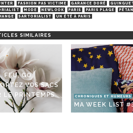
UNTER
FASHION PAS VICTIME
GARANCE DORÉ
GUINGUE
ORIALIST
MODE
NEWLOOK
PARIS
PARIS PLAGE
PÉTA
CHANGE
SARTORIALIST
UN ÉTÉ À PARIS
ICLES SIMILAIRES
, FEU, GO,
SORTEZ VOS SACS
 LE PRINTEMPS
CHRONIQUES ET HUMEURS
MA WEEK LIST #