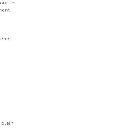
our le
ument
n
-end!
 plein