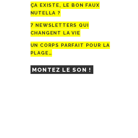
ÇA EXISTE, LE BON FAUX
NUTELLA ?
7 NEWSLETTERS QUI
CHANGENT LA VIE
UN CORPS PARFAIT POUR LA
PLAGE…
MONTEZ LE SON !