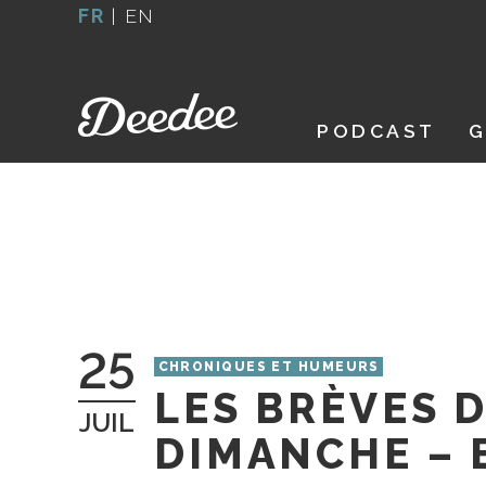
Aller
FR
|
EN
au
contenu
PODCAST
G
25
CHRONIQUES ET HUMEURS
LES BRÈVES 
JUIL
DIMANCHE – 