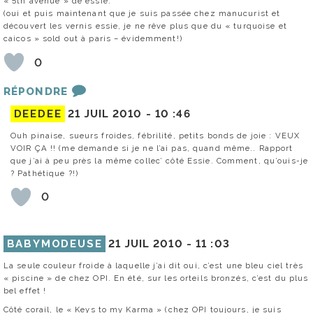
« 5th avenue » de essie.
(oui et puis maintenant que je suis passée chez manucurist et
découvert les vernis essie, je ne rêve plus que du « turquoise et
caicos » sold out à paris – évidemment!)
0
RÉPONDRE
DEEDEE
21 JUIL 2010 -
10 :46
Ouh pinaise, sueurs froides, fébrilité, petits bonds de joie : VEUX
VOIR ÇA !! (me demande si je ne l’ai pas, quand même.. Rapport
que j’ai à peu près la même collec’ côté Essie. Comment, qu’ouis-je
? Pathétique ?!)
0
BABYMODEUSE
21 JUIL 2010 -
11 :03
La seule couleur froide à laquelle j’ai dit oui, c’est une bleu ciel très
« piscine » de chez OPI. En été, sur les orteils bronzés, c’est du plus
bel effet !
Côté corail, le « Keys to my Karma » (chez OPI toujours, je suis