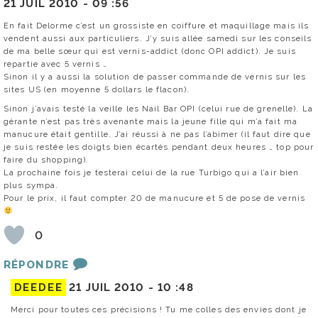
21 JUIL 2010 -
09 :56
En fait Delorme c’est un grossiste en coiffure et maquillage mais ils
vendent aussi aux particuliers. J’y suis allée samedi sur les conseils
de ma belle sœur qui est vernis-addict (donc OPI addict). Je suis
repartie avec 5 vernis …
Sinon il y a aussi la solution de passer commande de vernis sur les
sites US (en moyenne 5 dollars le flacon).
Sinon j’avais testé la veille les Nail Bar OPI (celui rue de grenelle). La
gérante n’est pas très avenante mais la jeune fille qui m’a fait ma
manucure était gentille. J’ai réussi à ne pas l’abimer (il faut dire que
je suis restée les doigts bien écartés pendant deux heures … top pour
faire du shopping).
La prochaine fois je testerai celui de la rue Turbigo qui a l’air bien
plus sympa.
Pour le prix, il faut compter 20 de manucure et 5 de pose de vernis
0
RÉPONDRE
DEEDEE
21 JUIL 2010 -
10 :48
Merci pour toutes ces précisions ! Tu me colles des envies dont je