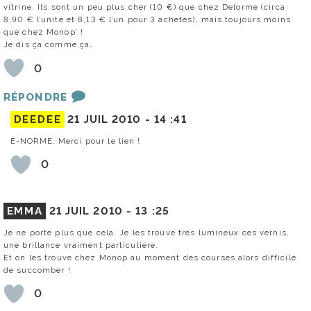
vitrine. Ils sont un peu plus cher (10 €) que chez Delorme (circa
8,90 € l’unité et 8,13 € l’un pour 3 achetés), mais toujours moins
que chez Monop’ !
Je dis ça comme ça…
0
RÉPONDRE
DEEDEE
21 JUIL 2010 -
14 :41
E-NORME. Merci pour le lien !
0
EMMA
21 JUIL 2010 -
13 :25
Je ne porte plus que cela. Je les trouve très lumineux ces vernis,
une brillance vraiment particulière.
Et on les trouve chez Monop au moment des courses alors difficile
de succomber !
0