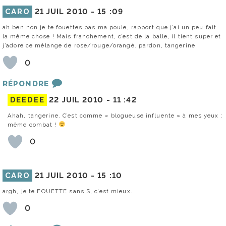
CARO
21 JUIL 2010 -
15 :09
ah ben non je te fouettes pas ma poule, rapport que j’ai un peu fait
la même chose ! Mais franchement, c’est de la balle, il tient super et
j’adore ce mélange de rose/rouge/orangé. pardon, tangerine.
0
RÉPONDRE
DEEDEE
22 JUIL 2010 -
11 :42
Ahah, tangerine. C’est comme « blogueuse influente » à mes yeux :
même combat !
0
CARO
21 JUIL 2010 -
15 :10
argh, je te FOUETTE sans S, c’est mieux.
0