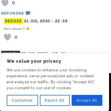
0
RÉPONDRE
DEEDEE
21 JUIL 2010 -
22 :39
Mais lequel ?!
0
ANNITA
22 JUIL 2010 -
07 :41
We value your privacy
Tu devrais surtout les commander sur des sites US. Ca revient à
moins de 6 euros le flacon.
We use cookies to enhance your browsing
On trouve toutes les infos sur la blogo.
experience, serve personalized ads or content,
0
Nous utilisons des cookies pour vous garantir la meilleure
and analyze our traffic. By clicking "Accept All",
expérience sur notre site. Si vous continuez à utiliser ce
you consent to our use of cookies.
RÉPONDRE
dernier, nous considérerons que vous acceptez l'utilisation des
cookies.
DEEDEE
22 JUIL 2010 -
11 :38
Customize
Reject All
Accept All
OK
Même avec les FDP ?