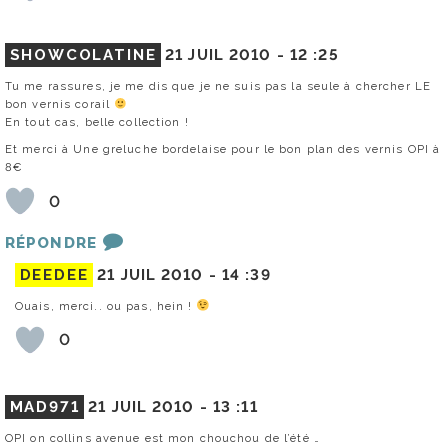
SHOWCOLATINE
21 JUIL 2010 -
12 :25
Tu me rassures, je me dis que je ne suis pas la seule à chercher LE
bon vernis corail
En tout cas, belle collection !
Et merci à Une greluche bordelaise pour le bon plan des vernis OPI à
8€
0
RÉPONDRE
DEEDEE
21 JUIL 2010 -
14 :39
Ouais, merci.. ou pas, hein !
0
MAD971
21 JUIL 2010 -
13 :11
OPI on collins avenue est mon chouchou de l’été …