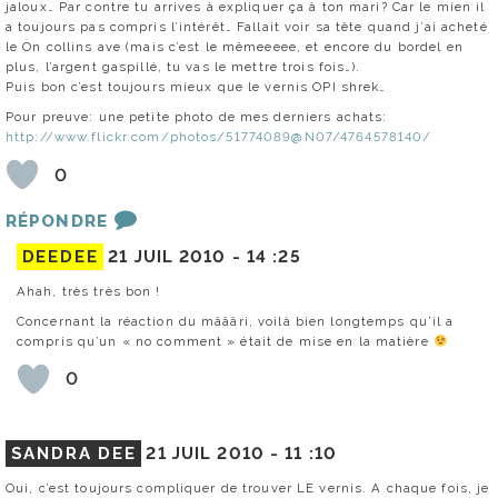
jaloux… Par contre tu arrives à expliquer ça à ton mari? Car le mien il
a toujours pas compris l’intérêt… Fallait voir sa tête quand j’ai acheté
le On collins ave (mais c’est le mêmeeeee, et encore du bordel en
plus, l’argent gaspillé, tu vas le mettre trois fois…).
Puis bon c’est toujours mieux que le vernis OPI shrek…
Pour preuve: une petite photo de mes derniers achats:
http://www.flickr.com/photos/51774089@N07/4764578140/
0
RÉPONDRE
DEEDEE
21 JUIL 2010 -
14 :25
Ahah, très très bon !
Concernant la réaction du mâââri, voilà bien longtemps qu’il a
compris qu’un « no comment » était de mise en la matière
0
SANDRA DEE
21 JUIL 2010 -
11 :10
Oui, c’est toujours compliquer de trouver LE vernis. A chaque fois, je