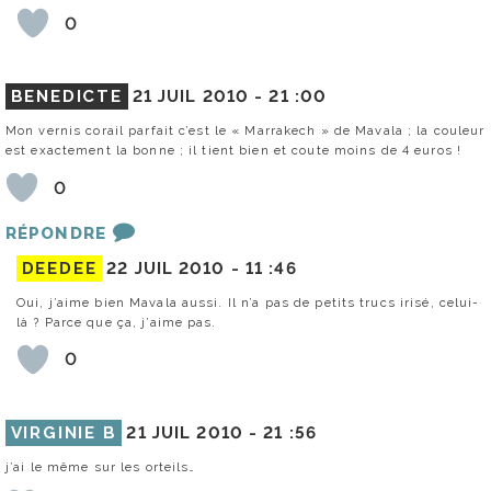
0
BENEDICTE
21 JUIL 2010 -
21 :00
Mon vernis corail parfait c’est le « Marrakech » de Mavala ; la couleur
est exactement la bonne ; il tient bien et coute moins de 4 euros !
0
RÉPONDRE
DEEDEE
22 JUIL 2010 -
11 :46
Oui, j’aime bien Mavala aussi. Il n’a pas de petits trucs irisé, celui-
là ? Parce que ça, j’aime pas.
0
VIRGINIE B
21 JUIL 2010 -
21 :56
j’ai le même sur les orteils…