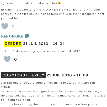
également une adepte) est assez top
Et sinon, tu as testé le « STUDIO VERNIS » sur leur site ? Tu peux
essayer toutes les couleurs et te faire une idée avant d’acheter, c’est
pas mal fait…
0
RÉPONDRE
DEEDEE
21 JUIL 2010 -
14 :24
Han, c’est pas vrai, je ne connaissais pas : MERCI !
0
COSMICBUTTERFLY
21 JUIL 2010 -
11 :09
J’ai fait une crise cardiaque en voyant la photo qui illustre ton
article…
Je ne suis pas la seule dingue à avoir toutes les nuances de rouge
de chez OPI. Sauf que j’ai jamais vu le moonsoner or later… A la place
j’ai le big apple red.
Tout les trois jours je fais un roulement, chacun son tour pas de