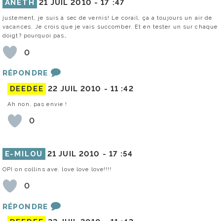
ANETH
21 JUIL 2010 -
17 :47
justement, je suis à sec de vernis! Le corail, ça a toujours un air de
vacances. Je crois que je vais succomber. Et en tester un sur chaque
doigt? pourquoi pas…
0
RÉPONDRE
DEEDEE
22 JUIL 2010 -
11 :42
Ah non, pas envie !
0
E-MILOU
21 JUIL 2010 -
17 :54
OPI on collins ave. love love love!!!!
0
RÉPONDRE