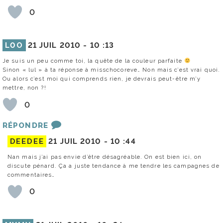
0
L0O
21 JUIL 2010 -
10 :13
Je suis un peu comme toi, la quête de la couleur parfaite
Sinon « lul » à ta réponse à misschocoreve… Non mais c’est vrai quoi.
Ou alors c’est moi qui comprends rien, je devrais peut-être m’y
mettre, non ?!
0
RÉPONDRE
DEEDEE
21 JUIL 2010 -
10 :44
Nan mais j’ai pas envie d’être désagréable. On est bien ici, on
discute pénard. Ça a juste tendance à me tendre les campagnes de
commentaires…
0