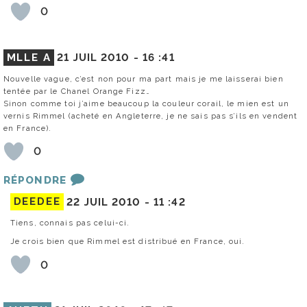
0
MLLE A
21 JUIL 2010 -
16 :41
Nouvelle vague, c’est non pour ma part mais je me laisserai bien
tentée par le Chanel Orange Fizz…
Sinon comme toi j’aime beaucoup la couleur corail, le mien est un
vernis Rimmel (acheté en Angleterre, je ne sais pas s’ils en vendent
en France).
0
RÉPONDRE
DEEDEE
22 JUIL 2010 -
11 :42
Tiens, connais pas celui-ci.
Je crois bien que Rimmel est distribué en France, oui.
0