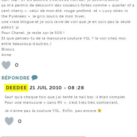
ça m’a permis de découvrir des couleurs fortes comme « quarter of a
cent cherry », celui de mon été, rouge profond, et « Lucy skies in
the Pyrénées », le gris souris de mon hiver…
une vraie drogue et je suis ravie de voir que je en suis pas la seule
addict :p
Pour Chanel, je reste sur le 505 !
Et que penses-tu de la manucure couture YSL ? (à voir chez moi,
entre beaucoup d’autres…)
Bisous
Anne
0
RÉPONDRE
DEEDEE
21 JUIL 2010 -
08 :28
Sauf qu’à chaque fois que j’ai tenté le nail bar, il était complet.
Pour une manucure « sans RV », c’est très très contrariant.
Je n’aime pas la couture YSL. Enfin, pas encore
0