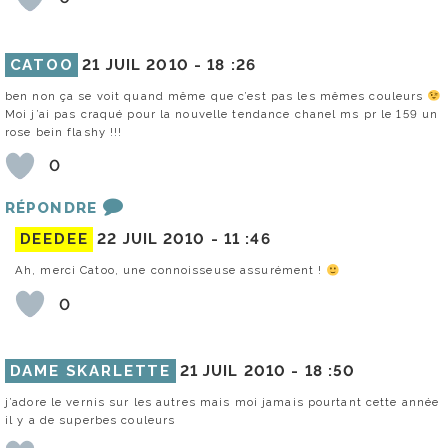
CATOO
21 JUIL 2010 -
18 :26
ben non ça se voit quand même que c’est pas les mêmes couleurs
Moi j’ai pas craqué pour la nouvelle tendance chanel ms pr le 159 un
rose bein flashy !!!
0
RÉPONDRE
DEEDEE
22 JUIL 2010 -
11 :46
Ah, merci Catoo, une connoisseuse assurément !
0
DAME SKARLETTE
21 JUIL 2010 -
18 :50
j’adore le vernis sur les autres mais moi jamais pourtant cette année
il y a de superbes couleurs