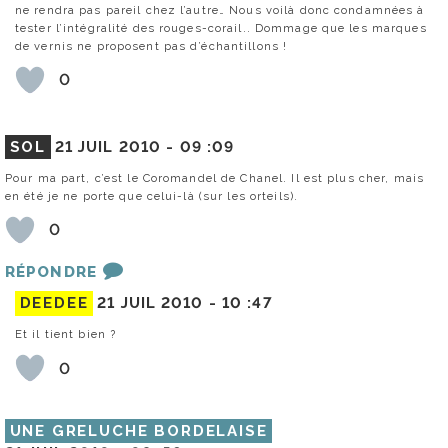
ne rendra pas pareil chez l’autre… Nous voilà donc condamnées à
tester l’intégralité des rouges-corail.. Dommage que les marques
de vernis ne proposent pas d’échantillons !
0
SOL
21 JUIL 2010 -
09 :09
Pour ma part, c’est le Coromandel de Chanel. Il est plus cher, mais
en été je ne porte que celui-là (sur les orteils).
0
RÉPONDRE
DEEDEE
21 JUIL 2010 -
10 :47
Et il tient bien ?
0
UNE GRELUCHE BORDELAISE