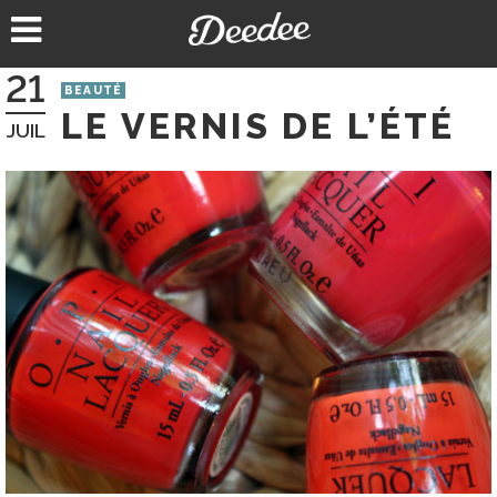
Aller
au
contenu
21
BEAUTÉ
LE VERNIS DE L’ÉTÉ
JUIL