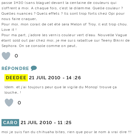
passe 1H30 (sans blague) devant la centaine de couleurs qui
s’offrent à moi. A chaque fois, c’est le dilemme. Quelle couleur ?
Quelles nuances ? Quels effets ? Ils sont trop forts chez Opi pour
nous faire craquer…
Pour moi, mon corail de cet été sera Melon of Troy, il est trop chou.
Love it !
Pour ma part, j’adore les vernis couleur vert d’eau. Nouvelle Vague
étant sold out par chez moi, je me suis rabattue sur Teeny Bikini de
Sephora. On se console comme on peut…
0
RÉPONDRE
DEEDEE
21 JUIL 2010 -
14 :26
Idem. et j’ai toujours peur que le vigile du Monop’ trouve ça
louche… !
0
CARO
21 JUIL 2010 -
11 :25
moi je suis fan du chihuaha bites, rien que pour le nom à vrai dire !!!