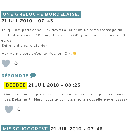
UNE GRELUCHE BORDELAISE.
21 JUIL 2010 -
07 :43
Toi qui est parisienne …. tu devrai aller chez Delorme (passage de
l’industrie dans le 10ième). Les vernis OPI y sont vendus environ 8
euros.
Enfin je dis ça je dis rien.
Mon vernis corail c’est le Mod-ern Girl
0
RÉPONDRE
DEEDEE
21 JUIL 2010 -
08 :25
Quoi, comment, qu’est-ce : comment se fait-il que je ne connaisse
pas Delorme ?!! Merci pour le bon plan (et la nouvelle envie, tssss)
0
MISSCHOCOREVE
21 JUIL 2010 -
07 :46