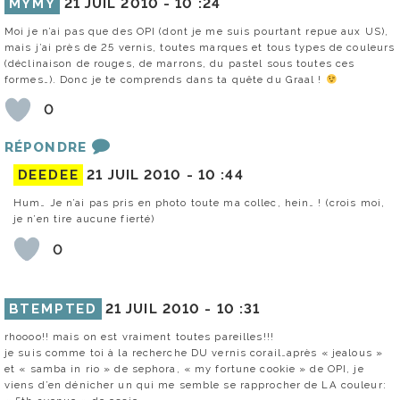
MYMY
21 JUIL 2010 -
10 :24
Moi je n’ai pas que des OPI (dont je me suis pourtant repue aux US),
mais j’ai près de 25 vernis, toutes marques et tous types de couleurs
(déclinaison de rouges, de marrons, du pastel sous toutes ces
formes…). Donc je te comprends dans ta quête du Graal !
0
RÉPONDRE
DEEDEE
21 JUIL 2010 -
10 :44
Hum… Je n’ai pas pris en photo toute ma collec, hein… ! (crois moi,
je n’en tire aucune fierté)
0
BTEMPTED
21 JUIL 2010 -
10 :31
rhoooo!! mais on est vraiment toutes pareilles!!!
je suis comme toi à la recherche DU vernis corail…après « jealous »
et « samba in rio » de sephora, « my fortune cookie » de OPI, je
viens d’en dénicher un qui me semble se rapprocher de LA couleur: