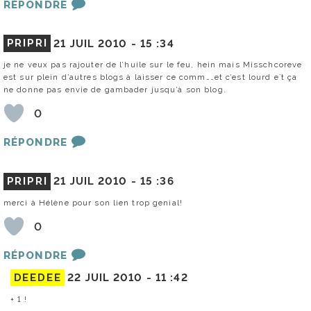
RÉPONDRE
PRIPRI
21 JUIL 2010 -
15 :34
je ne veux pas rajouter de l’huile sur le feu, hein mais Misschcoreve
est sur plein d’autres blogs à laisser ce comm……et c’est lourd e´t ça
ne donne pas envie de gambader jusqu’à son blog.
0
RÉPONDRE
PRIPRI
21 JUIL 2010 -
15 :36
merci à Hélène pour son lien trop genial!
0
RÉPONDRE
DEEDEE
22 JUIL 2010 -
11 :42
+ 1 !