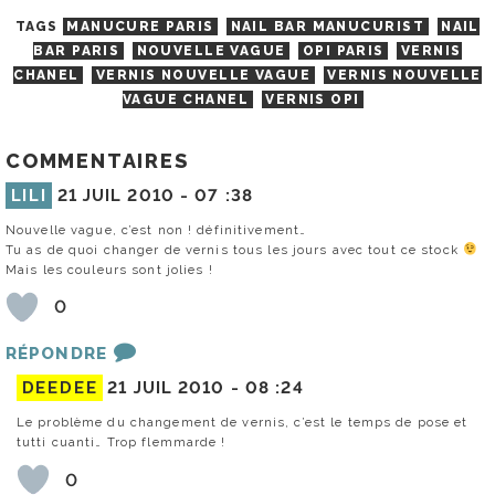
TAGS
MANUCURE PARIS
NAIL BAR MANUCURIST
NAIL
BAR PARIS
NOUVELLE VAGUE
OPI PARIS
VERNIS
CHANEL
VERNIS NOUVELLE VAGUE
VERNIS NOUVELLE
VAGUE CHANEL
VERNIS OPI
COMMENTAIRES
LILI
21 JUIL 2010 -
07 :38
Nouvelle vague, c’est non ! définitivement…
Tu as de quoi changer de vernis tous les jours avec tout ce stock
Mais les couleurs sont jolies !
0
RÉPONDRE
DEEDEE
21 JUIL 2010 -
08 :24
Le problème du changement de vernis, c’est le temps de pose et
tutti cuanti… Trop flemmarde !
0