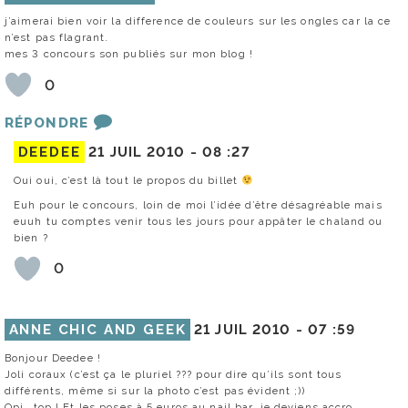
j’aimerai bien voir la difference de couleurs sur les ongles car la ce
n’est pas flagrant.
mes 3 concours son publiés sur mon blog !
0
RÉPONDRE
DEEDEE
21 JUIL 2010 -
08 :27
Oui oui, c’est là tout le propos du billet
Euh pour le concours, loin de moi l’idée d’être désagréable mais
euuh tu comptes venir tous les jours pour appâter le chaland ou
bien ?
0
ANNE CHIC AND GEEK
21 JUIL 2010 -
07 :59
Bonjour Deedee !
Joli coraux (c’est ça le pluriel ??? pour dire qu’ils sont tous
différents, même si sur la photo c’est pas évident ;))
Opi… top ! Et les poses à 5 euros au nail bar, je deviens accro.