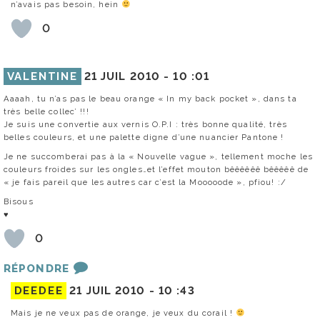
n’avais pas besoin, hein
0
VALENTINE
21 JUIL 2010 -
10 :01
Aaaah, tu n’as pas le beau orange « In my back pocket », dans ta
très belle collec’ !!!
Je suis une convertie aux vernis O.P.I : très bonne qualité, très
belles couleurs, et une palette digne d’une nuancier Pantone !
Je ne succomberai pas à la « Nouvelle vague », tellement moche les
couleurs froides sur les ongles…et l’effet mouton bêêêêêê bêêêêê de
« je fais pareil que les autres car c’est la Mooooode », pfiou! :/
Bisous
♥
0
RÉPONDRE
DEEDEE
21 JUIL 2010 -
10 :43
Mais je ne veux pas de orange, je veux du corail !