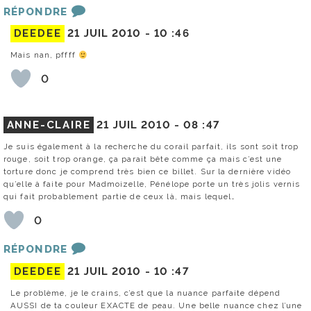
RÉPONDRE
DEEDEE
21 JUIL 2010 -
10 :46
Mais nan, pffff
0
ANNE-CLAIRE
21 JUIL 2010 -
08 :47
Je suis également à la recherche du corail parfait, ils sont soit trop
rouge, soit trop orange, ça parait bête comme ça mais c’est une
torture donc je comprend très bien ce billet. Sur la dernière vidéo
qu’elle à faite pour Madmoizelle, Pénélope porte un très jolis vernis
qui fait probablement partie de ceux là, mais lequel…
0
RÉPONDRE
DEEDEE
21 JUIL 2010 -
10 :47
Le problème, je le crains, c’est que la nuance parfaite dépend
AUSSI de ta couleur EXACTE de peau. Une belle nuance chez l’une