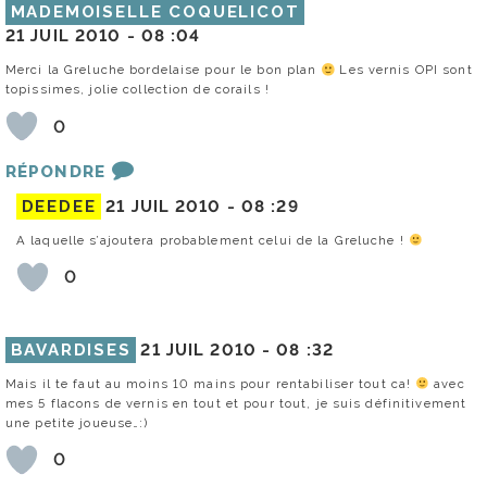
MADEMOISELLE COQUELICOT
21 JUIL 2010 -
08 :04
Merci la Greluche bordelaise pour le bon plan
Les vernis OPI sont
topissimes, jolie collection de corails !
0
RÉPONDRE
DEEDEE
21 JUIL 2010 -
08 :29
A laquelle s’ajoutera probablement celui de la Greluche !
0
BAVARDISES
21 JUIL 2010 -
08 :32
Mais il te faut au moins 10 mains pour rentabiliser tout ca!
avec
mes 5 flacons de vernis en tout et pour tout, je suis définitivement
une petite joueuse…:)
0