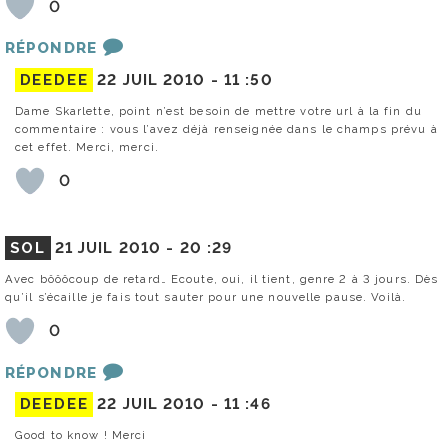
0
RÉPONDRE
DEEDEE
22 JUIL 2010 -
11 :50
Dame Skarlette, point n’est besoin de mettre votre url à la fin du
commentaire : vous l’avez déjà renseignée dans le champs prévu à
cet effet. Merci, merci.
0
SOL
21 JUIL 2010 -
20 :29
Avec bôôôcoup de retard… Ecoute, oui, il tient, genre 2 à 3 jours. Dès
qu’il s’écaille je fais tout sauter pour une nouvelle pause. Voilà.
0
RÉPONDRE
DEEDEE
22 JUIL 2010 -
11 :46
Good to know ! Merci