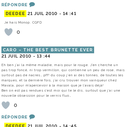
RÉPONDRE
DEEDEE
21 JUIL 2010 -
14 :41
Je hais Monop. CQFD
0
CARO – THE BEST BRUNETTE EVER
21 JUIL 2010 -
13 :44
Eh ben j’ai la même maladie, mais pour le rouge. J’en cherche un
pas trop foncé, ni trop vermillon, qui contienne un peu de rose, mais
surtout pas de nacres… pff! du coup j’en ai des tonnes, de toutes les
marques, et la dernière fois, j’ai cru trouver mon vainqueur chez
Mavala, pour m’apercevoir à la maison que je l’avais déjà!
Ben on est pas rendues c’est moi qui te le dis, surtout que j’ai une
nouvelle obsession pour le vernis fluo…
0
RÉPONDRE
DEEDEE
21 JUIL 2010 -
14 :45