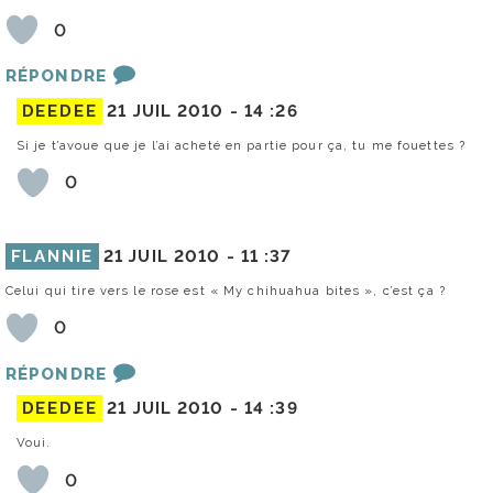
0
RÉPONDRE
DEEDEE
21 JUIL 2010 -
14 :26
Si je t’avoue que je l’ai acheté en partie pour ça, tu me fouettes ?
0
FLANNIE
21 JUIL 2010 -
11 :37
Celui qui tire vers le rose est « My chihuahua bites », c’est ça ?
0
RÉPONDRE
DEEDEE
21 JUIL 2010 -
14 :39
Voui.
0