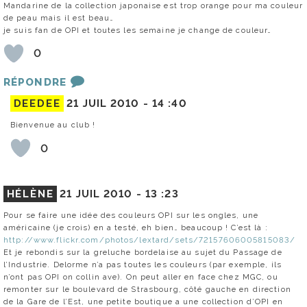
Mandarine de la collection japonaise est trop orange pour ma couleur
de peau mais il est beau…
je suis fan de OPI et toutes les semaine je change de couleur…
0
RÉPONDRE
DEEDEE
21 JUIL 2010 -
14 :40
Bienvenue au club !
0
HÉLÈNE
21 JUIL 2010 -
13 :23
Pour se faire une idée des couleurs OPI sur les ongles, une
américaine (je crois) en a testé, eh bien… beaucoup ! C’est là :
http://www.flickr.com/photos/lextard/sets/72157606005815083/
Et je rebondis sur la greluche bordelaise au sujet du Passage de
l’Industrie. Delorme n’a pas toutes les couleurs (par exemple, ils
n’ont pas OPI on collin ave). On peut aller en face chez MGC, ou
remonter sur le boulevard de Strasbourg, côté gauche en direction
de la Gare de l’Est, une petite boutique a une collection d’OPI en