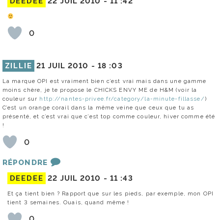
DEEDEE
22 JUIL 2010 -
11 :42
0
ZILLIE
21 JUIL 2010 -
18 :03
La marque OPI est vraiment bien c’est vrai mais dans une gamme
moins chère, je te propose le CHICKS ENVY ME de H&M (voir la
couleur sur
http://nantes-privee.fr/category/la-minute-fillasse/
)
C’est un orange corail dans la même veine que ceux que tu as
présenté, et c’est vrai que c’est top comme couleur, hiver comme été
!
0
RÉPONDRE
DEEDEE
22 JUIL 2010 -
11 :43
Et ça tient bien ? Rapport que sur les pieds, par exemple, mon OPI
tient 3 semaines. Ouais, quand même !
0