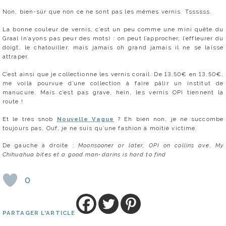
Non, bien-sûr que non ce ne sont pas les mêmes vernis. Tssssss.
La bonne couleur de vernis, c’est un peu comme une mini quête du
Graal (n’ayons pas peur des mots) : on peut l’approcher, l’effleurer du
doigt, le chatouiller, mais jamais oh grand jamais il ne se laisse
attraper.
C’est ainsi que je collectionne les vernis corail. De 13,50€ en 13,50€,
me voilà pourvue d’une collection à faire pâlir un institut de
manucure. Mais c’est pas grave, hein, les vernis OPI tiennent la
route !
Et le très snob
Nouvelle Vague
? Eh bien non, je ne succombe
toujours pas. Ouf, je ne suis qu’une fashion à moitié victime.
De gauche à droite :
Moonsooner or later, OPI on collins ave, My
Chihuahua bites et a good man-darins is hard to find
0
PARTAGER L'ARTICLE