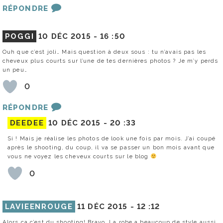
RÉPONDRE
POGGI
10 DÉC 2015 -
16 :50
Ouh que c’est joli… Mais question à deux sous : tu n’avais pas les
cheveux plus courts sur l’une de tes dernières photos ? Je m’y perds
un peu…
0
RÉPONDRE
DEEDEE
10 DÉC 2015 -
20 :33
Si ! Mais je réalise les photos de look une fois par mois. J’ai coupé
après le shooting, du coup, il va se passer un bon mois avant que
vous ne voyez les cheveux courts sur le blog
0
LAVIEENROUGE
11 DÉC 2015 -
12 :12
Alors ça c’est du shooting! Bravo. La robe a beaucoup de style aussi.