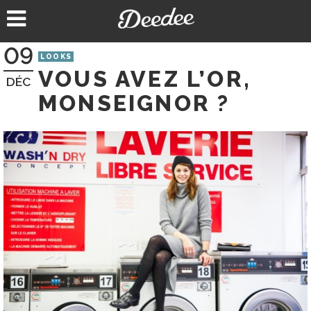
Aller
au
contenu
09
LOOKS
VOUS AVEZ L’OR,
DÉC
MONSEIGNOR ?