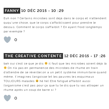
FANNY
10 DÉC 2015 -
10 :29
Euh non ? Certains microbes sont déjà dans le corps et n’attendent
ququ’une chose, que le corps s’affaiblissent pour prendre le
dessus. Comment le corps s’affaiblit ? En ayant froid longtemps
par exemple ?
0
THE CREATIVE CONTENTE
12 DÉC 2015 -
17 :26
bah oui c’est ce que je dis
il faut que les microbes soient déjà là
On n’a pas en permanence des microbes de rhume en train
d’attendre de se réveiller,on a un petit système immunitaire quand
même, t’imagines l’angoisse (et les pauvres les esquimaux
TOUJOURS malades
hé hé) Etre fatigué affaiblit aussi
l’organisme c’est pas pour ça que tu te dis que tu vas attraper un
rhume après un coup de barre si ?
0