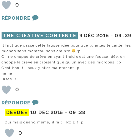
0
RÉPONDRE
THE CREATIVE CONTENTE
9 DÉC 2015 -
09 :39
Il faut que casse cette fausse idée pour que tu ailles te cailler les
miches sans manteau sans crainte
:p
On ne choppe de crève en ayant froid c’est une fausse idée, on
choppe la crève en croisant quelqu’un avec des microbes. :p
C’est bon, tu peux y aller maintenant ;p
hé hé
Bises D.
0
RÉPONDRE
DEEDEE
10 DÉC 2015 -
09 :28
Oui mais quand même, il fait FROID ! :p
0