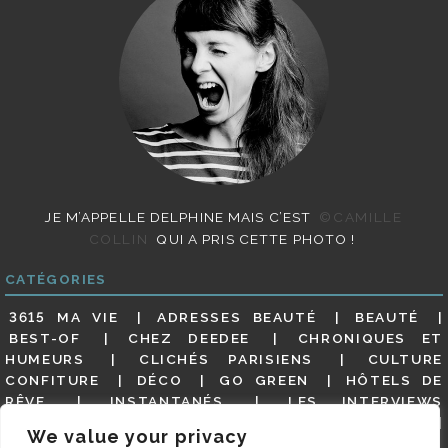
JE M’APPELLE DELPHINE MAIS C’EST
©CAMILLE
COLLIN
QUI A PRIS CETTE PHOTO !
CATÉGORIES
3615 MA VIE
ADRESSES BEAUTÉ
BEAUTÉ
BEST-OF
CHEZ DEEDEE
CHRONIQUES ET
HUMEURS
CLICHÉS PARISIENS
CULTURE
CONFITURE
DÉCO
GO GREEN
HÔTELS DE
RÊVE
INSTANTANÉS
LES INTERVIEWS
PARISIENNES
LIFESTYLE
LOOKS
MATERNITÉ
We value your privacy
MES ADRESSES
MODE
NON CLASSÉ
OLDIES