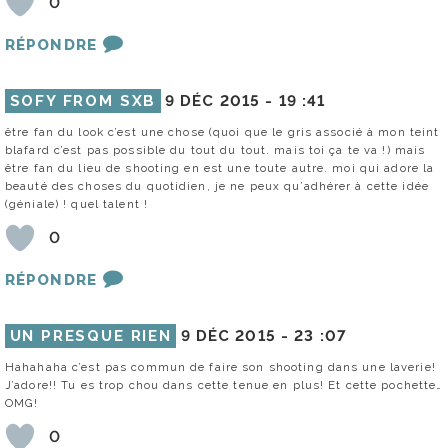
0
RÉPONDRE
SOFY FROM SXB
9 DÉC 2015 -
19 :41
être fan du look c’est une chose (quoi que le gris associé à mon teint
blafard c’est pas possible du tout du tout. mais toi ça te va !) mais
être fan du lieu de shooting en est une toute autre. moi qui adore la
beauté des choses du quotidien, je ne peux qu’adhérer à cette idée
(géniale) ! quel talent !
0
RÉPONDRE
UN PRESQUE RIEN
9 DÉC 2015 -
23 :07
Hahahaha c’est pas commun de faire son shooting dans une laverie!
J’adore!! Tu es trop chou dans cette tenue en plus! Et cette pochette…
OMG!
0