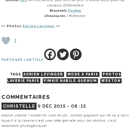
couleurs différentes)
Bracelets
Flodem
Chaussures
J.M.Weston
++ Photos
Adrien Levinger
++
1
PARTAGER L'ARTICLE
TAGS
ADRIEN LEVINGER
MODE À PARIS
PHOTOS
LAVERIE PARIS
PIMKIE NABILE QUENUM
WESTON
COMMENTAIRES
CHRISTELLE
9 DÉC 2015 -
08 :13
waouh j’adore ! moderne, cool et joli. combo gagnant qui te va à ravir
(quant à la laverie c’est une idée géniale pour les photos, c’est
tellement photogénique)