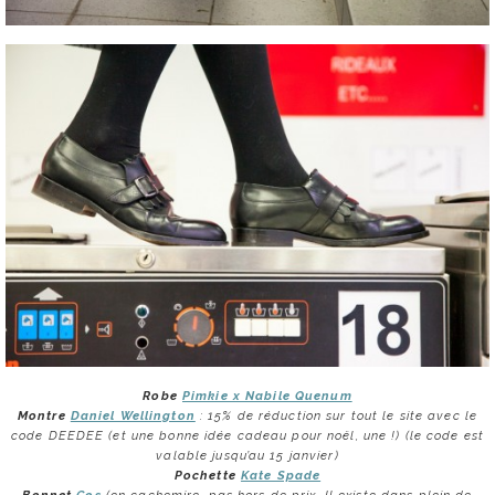
Robe
Pimkie x Nabile Quenum
Montre
Daniel Wellington
: 15% de réduction sur tout le site avec le
code DEEDEE (et une bonne idée cadeau pour noël, une !) (le code est
valable jusqu’au 15 janvier)
Pochette
Kate Spade
Bonnet
Cos
(en cachemire, pas hors de prix. Il existe dans plein de