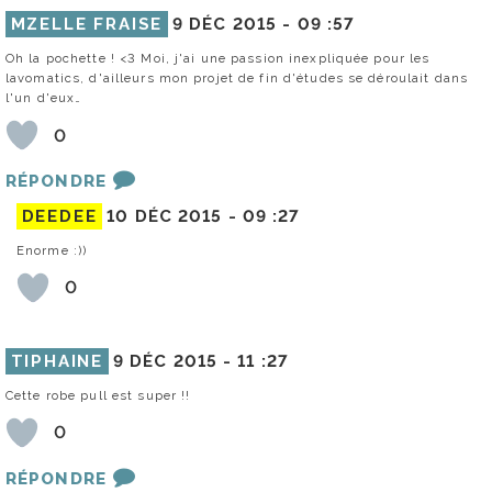
MZELLE FRAISE
9 DÉC 2015 -
09 :57
Oh la pochette ! <3 Moi, j'ai une passion inexpliquée pour les
lavomatics, d'ailleurs mon projet de fin d'études se déroulait dans
l'un d'eux…
0
RÉPONDRE
DEEDEE
10 DÉC 2015 -
09 :27
Enorme :))
0
TIPHAINE
9 DÉC 2015 -
11 :27
Cette robe pull est super !!
0
RÉPONDRE