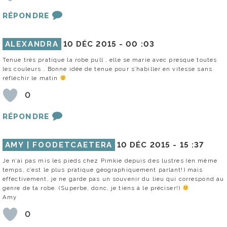
RÉPONDRE
ALEXANDRA
10 DÉC 2015 -
00 :03
Tenue très pratique la robe pull , elle se marie avec presque toutes
les couleurs . Bonne idée de tenue pour s’habiller en vitesse sans
réfléchir le matin
0
RÉPONDRE
AMY | FOODETCAETERA
10 DÉC 2015 -
15 :37
Je n’ai pas mis les pieds chez Pimkie depuis des lustres (en même
temps, c’est le plus pratique géographiquement parlant!) mais
effectivement, je ne garde pas un souvenir du lieu qui correspond au
genre de ta robe. (Superbe, donc, je tiens à le préciser!)
Amy
0