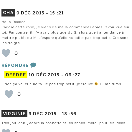
CHA
9 DÉC 2015 -
15 :21
Hello Deedee,
J’adore cette robe, je viens de me la commander après l’avoir vue sur
toi. Par contre, il n’y avait plus que du S, alors que j’ai tendance à
mettre plutôt du M. J’espère qu’elle ne taille pas trop petit. Croisons
les doigts.
0
RÉPONDRE
DEEDEE
10 DÉC 2015 -
09 :27
Non ça va, elle ne taille pas trop petit, je trouve
Tu me diras !
0
VIRGINIE
9 DÉC 2015 -
18 :56
Très joli look, j’adore la pochette et les shoes, merci pour les idées