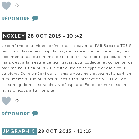
0
RÉPONDRE
NOXLEY
28 OCT 2015 -
10 :42
Je confirme pour vidéosphère: c’est la caverne d’Ali Baba de TOUS
les films classiques, populaires, de France, du monde entier, des
documentaires, du cinéma, de la fiction… Par contre ça coûte cher,
mais c’est à la mesure de leur travail pour collecter et conserver ce
patrimoine. Et en plus vu la difficulté de ce type d’endroit pour
survivre… Donc cinéphiles, si jamais vous ne trouvez nulle part un
film, même sur le plus pourri des sites internet de V.O.D. ou de
streaming, ben… il sera chez vidéosphère. Foi de chercheuse en
films chelous à l’université.
0
RÉPONDRE
JMGRAPHIC
28 OCT 2015 -
11 :15