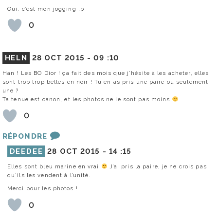
Oui, c’est mon jogging :p
0
HELN
28 OCT 2015 -
09 :10
Han ! Les BO Dior ! ça fait des mois que j’hésite à les acheter, elles
sont trop trop belles en noir ! Tu en as pris une paire ou seulement
une ?
Ta tenue est canon, et les photos ne le sont pas moins
0
RÉPONDRE
DEEDEE
28 OCT 2015 -
14 :15
Elles sont bleu marine en vrai
J’ai pris la paire, je ne crois pas
qu’ils les vendent à l’unité.
Merci pour les photos !
0