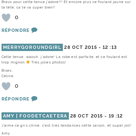
Bravo pour cette tenue j’adore!!! Et encore plus ce foulard jaune sur
ta tête, ca te va super bien!!
0
RÉPONDRE
MERRYGOROUNDGIRL
28 OCT 2015 -
12 :13
Cette tenue, waouh, j’adore! La robe est parfaite, et ce foulard est
trop mignon
Très jolies photos!
Bises,
Céline.
0
RÉPONDRE
AMY | FOODETCAETERA
28 OCT 2015 -
19 :12
J’aime ce gris chiné, c’est très tendances cette saison, et super joli!
Amy