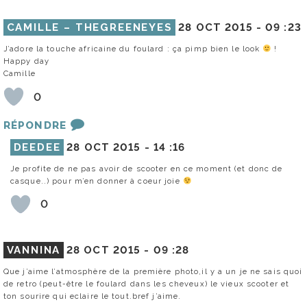
CAMILLE – THEGREENEYES
28 OCT 2015 -
09 :23
J’adore la touche africaine du foulard : ça pimp bien le look
!
Happy day
Camille
0
RÉPONDRE
DEEDEE
28 OCT 2015 -
14 :16
Je profite de ne pas avoir de scooter en ce moment (et donc de
casque..) pour m’en donner à coeur joie
0
VANNINA
28 OCT 2015 -
09 :28
Que j’aime l’atmosphère de la première photo,il y a un je ne sais quoi
de retro (peut-être le foulard dans les cheveux) le vieux scooter et
ton sourire qui eclaire le tout.bref j’aime.