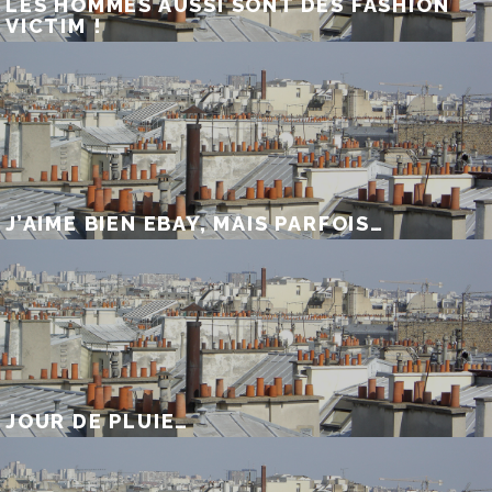
LES HOMMES AUSSI SONT DES FASHION
VICTIM !
J’AIME BIEN EBAY, MAIS PARFOIS…
JOUR DE PLUIE…