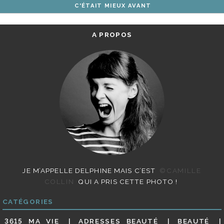
C'ÉTAIT MIEUX AVANT
ARTICLES
A PROPOS
JE M’APPELLE DELPHINE MAIS C’EST
©CAMILLE
COLLIN
QUI A PRIS CETTE PHOTO !
CATÉGORIES
3615 MA VIE
ADRESSES BEAUTÉ
BEAUTÉ