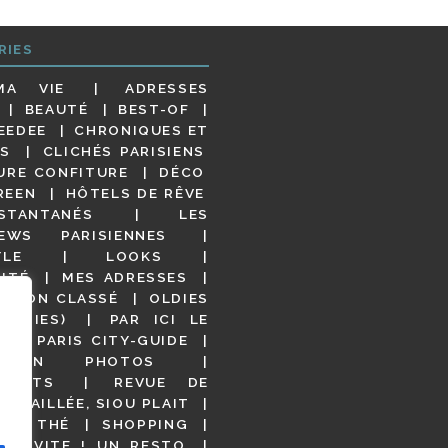
RIES
MA VIE
ADRESSES
BEAUTÉ
BEST-OF
EEDEE
CHRONIQUES ET
S
CLICHÉS PARISIENS
URE CONFITURE
DÉCO
REEN
HÔTELS DE RÊVE
STANTANÉS
LES
IEWS PARISIENNES
YLE
LOOKS
ITÉ
MES ADRESSES
NON CLASSÉ
OLDIES
OODIES)
PAR ICI LE
!
PARIS CITY-GUIDE
S EN PHOTOS
URANTS
REVUE DE
DÉTAILLÉE, SIOU PLAIT
 DE THÉ
SHOPPING
VITE ! UN RESTO