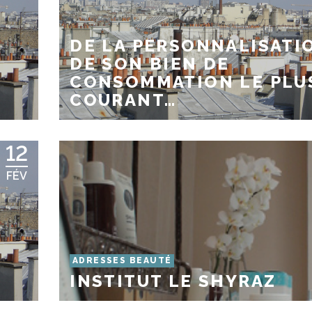
DE LA PERSONNALISATI
DE SON BIEN DE
CONSOMMATION LE PLU
COURANT…
12
FÉV
ADRESSES BEAUTÉ
INSTITUT LE SHYRAZ