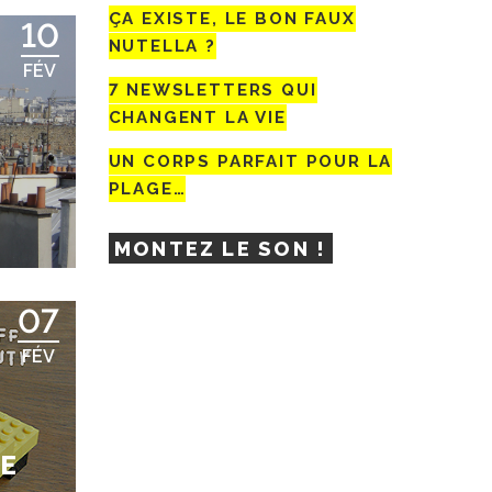
ÇA EXISTE, LE BON FAUX
10
NUTELLA ?
FÉV
7 NEWSLETTERS QUI
CHANGENT LA VIE
UN CORPS PARFAIT POUR LA
PLAGE…
MONTEZ LE SON !
07
FÉV
UE