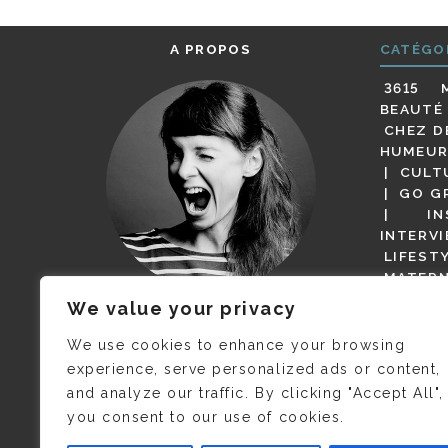
A PROPOS
CATÉGO
3615 
BEAUTÉ
CHEZ D
HUMEUR
CULT
GO G
IN
INTERV
LIFEST
MATERN
MODE
We value your privacy
(BUT G
JE M’APPELLE DELPHINE MAIS
MAGOT 
C’EST
©CAMILLE COLLIN
QUI A
We use cookies to enhance your browsing
PARI
PRIS CETTE PHOTO !
experience, serve personalized ads or content,
RESTA
and analyze our traffic. By clicking "Accept All",
PRESSE 
you consent to our use of cookies.
SALONS
VIDÉOS