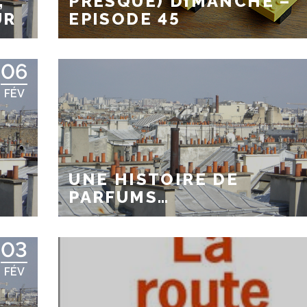
,
PRESQUE) DIMANCHE –
UR
EPISODE 45
06
FÉV
UNE HISTOIRE DE
PARFUMS…
03
FÉV