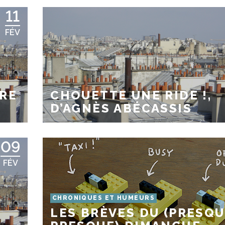
11
FÉV
RE
CHOUETTE UNE RIDE !,
D’AGNÈS ABÉCASSIS
09
FÉV
CHRONIQUES ET HUMEURS
LES BRÈVES DU (PRESQ