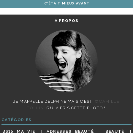
C'ÉTAIT MIEUX AVANT
ARTICLES
A PROPOS
JE M’APPELLE DELPHINE MAIS C’EST
©CAMILLE
COLLIN
QUI A PRIS CETTE PHOTO !
CATÉGORIES
3615 MA VIE
ADRESSES BEAUTÉ
BEAUTÉ