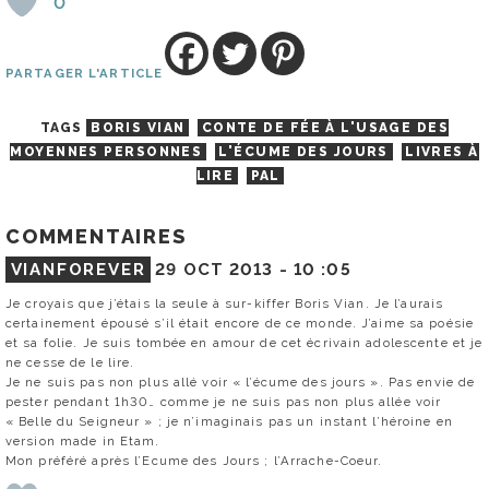
0
PARTAGER L'ARTICLE
TAGS
BORIS VIAN
CONTE DE FÉE À L'USAGE DES
MOYENNES PERSONNES
L'ÉCUME DES JOURS
LIVRES À
LIRE
PAL
COMMENTAIRES
VIANFOREVER
29 OCT 2013 -
10 :05
Je croyais que j’étais la seule à sur-kiffer Boris Vian. Je l’aurais
certainement épousé s’il était encore de ce monde. J’aime sa poésie
et sa folie. Je suis tombée en amour de cet écrivain adolescente et je
ne cesse de le lire.
Je ne suis pas non plus allé voir « l’écume des jours ». Pas envie de
pester pendant 1h30… comme je ne suis pas non plus allée voir
« Belle du Seigneur » ; je n’imaginais pas un instant l’héroine en
version made in Etam.
Mon préféré après l’Ecume des Jours ; l’Arrache-Coeur.