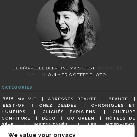
JE M’APPELLE DELPHINE MAIS C’EST
©CAMILLE
COLLIN
QUI A PRIS CETTE PHOTO !
CATÉGORIES
3615 MA VIE
ADRESSES BEAUTÉ
BEAUTÉ
BEST-OF
CHEZ DEEDEE
CHRONIQUES ET
HUMEURS
CLICHÉS PARISIENS
CULTURE
CONFITURE
DÉCO
GO GREEN
HÔTELS DE
RÊVE
INSTANTANÉS
LES INTERVIEWS
PARISIENNES
LIFESTYLE
LOOKS
MATERNITÉ
We value your privacy