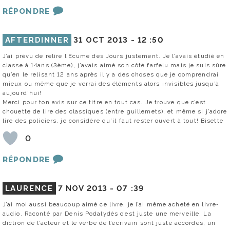
RÉPONDRE
AFTERDINNER
31 OCT 2013 -
12 :50
J’ai prévu de relire l’Ecume des Jours justement. Je l’avais étudié en
classe à 14ans (3ème), j’avais aimé son côté farfelu mais je suis sûre
qu’en le relisant 12 ans après il y a des choses que je comprendrai
mieux ou même que je verrai des éléments alors invisibles jusqu’à
aujourd’hui!
Merci pour ton avis sur ce titre en tout cas. Je trouve que c’est
chouette de lire des classiques (entre guillemets), et même si j’adore
lire des policiers, je considère qu’il faut rester ouvert à tout! Bisette
0
RÉPONDRE
LAURENCE
7 NOV 2013 -
07 :39
J’ai moi aussi beaucoup aimé ce livre, je l’ai même acheté en livre-
audio. Raconté par Denis Podalydès c’est juste une merveille. La
diction de l’acteur et le verbe de l’écrivain sont juste accordés, un