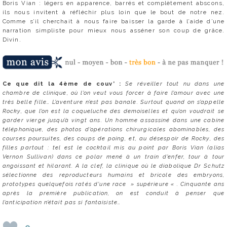
Boris Vian : légers en apparence, barrés et complètement abscons,
ils nous invitent à réfléchir plus loin que le bout de notre nez.
Comme s’il cherchait à nous faire baisser la garde à l’aide d’une
narration simpliste pour mieux nous asséner son coup de grâce.
Divin.
Ce que dit la 4ème de couv’ :
Se réveiller tout nu dans une
chambre de clinique, où l’on veut vous forcer à faire l’amour avec une
très belle fille… L’aventure n’est pas banale. Surtout quand on s’appelle
Rocky, que l’on est la coqueluche des demoiselles et qu’on voudrait se
garder vierge jusqu’à vingt ans. Un homme assassiné dans une cabine
téléphonique, des photos d’opérations chirurgicales abominables, des
courses poursuites, des coups de poing, et, au désespoir de Rocky, des
filles partout : tel est le cocktail mis au point par Boris Vian (alias
Vernon Sullivan) dans ce polar mené à un train d’enfer, tour à tour
angoissant et hilarant. A la clef, la clinique où le diabolique Dr Schutz
sélectionne des reproducteurs humains et bricole des embryons,
prototypes quelquefois ratés d’une race » supérieure « . Cinquante ans
après la première publication, on est conduit à penser que
l’anticipation n’était pas si fantaisiste…