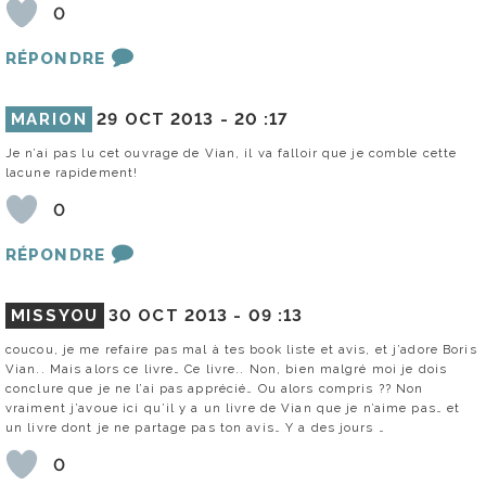
0
RÉPONDRE
MARION
29 OCT 2013 -
20 :17
Je n’ai pas lu cet ouvrage de Vian, il va falloir que je comble cette
lacune rapidement!
0
RÉPONDRE
MISSYOU
30 OCT 2013 -
09 :13
coucou, je me refaire pas mal à tes book liste et avis, et j’adore Boris
Vian.. Mais alors ce livre… Ce livre.. Non, bien malgré moi je dois
conclure que je ne l’ai pas apprécié… Ou alors compris ?? Non
vraiment j’avoue ici qu’il y a un livre de Vian que je n’aime pas… et
un livre dont je ne partage pas ton avis… Y a des jours …
0