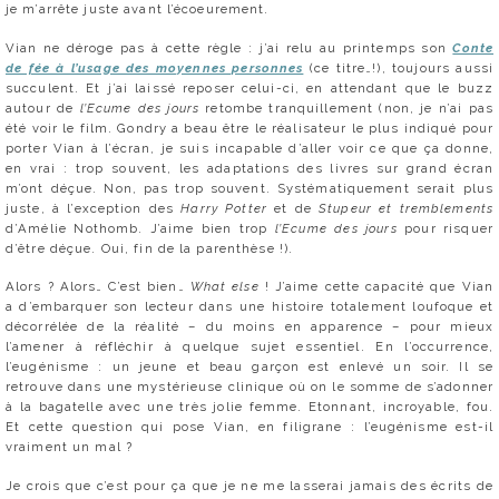
je m’arrête juste avant l’écoeurement.
Vian ne déroge pas à cette règle : j’ai relu au printemps son
Conte
de fée à l’usage des moyennes personnes
(ce titre…!), toujours aussi
succulent. Et j’ai laissé reposer celui-ci, en attendant que le buzz
autour de
l’Ecume des jours
retombe tranquillement (non, je n’ai pas
été voir le film. Gondry a beau être le réalisateur le plus indiqué pour
porter Vian à l’écran, je suis incapable d’aller voir ce que ça donne,
en vrai : trop souvent, les adaptations des livres sur grand écran
m’ont déçue. Non, pas trop souvent. Systématiquement serait plus
juste, à l’exception des
Harry Potter
et de
Stupeur et tremblements
d’Amélie Nothomb. J’aime bien trop
l’Ecume des jours
pour risquer
d’être déçue. Oui, fin de la parenthèse !).
Alors ? Alors… C’est bien…
What else
! J’aime cette capacité que Vian
a d’embarquer son lecteur dans une histoire totalement loufoque et
décorrélée de la réalité – du moins en apparence – pour mieux
l’amener à réfléchir à quelque sujet essentiel. En l’occurrence,
l’eugénisme : un jeune et beau garçon est enlevé un soir. Il se
retrouve dans une mystérieuse clinique où on le somme de s’adonner
à la bagatelle avec une très jolie femme. Etonnant, incroyable, fou.
Et cette question qui pose Vian, en filigrane : l’eugénisme est-il
vraiment un mal ?
Je crois que c’est pour ça que je ne me lasserai jamais des écrits de