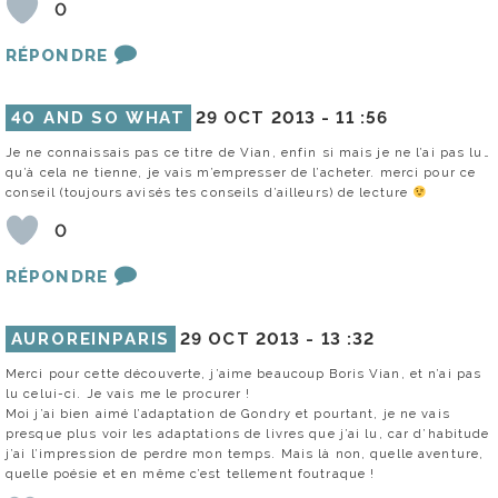
0
RÉPONDRE
40 AND SO WHAT
29 OCT 2013 -
11 :56
Je ne connaissais pas ce titre de Vian, enfin si mais je ne l’ai pas lu…
qu’à cela ne tienne, je vais m’empresser de l’acheter. merci pour ce
conseil (toujours avisés tes conseils d’ailleurs) de lecture
0
RÉPONDRE
AUROREINPARIS
29 OCT 2013 -
13 :32
Merci pour cette découverte, j’aime beaucoup Boris Vian, et n’ai pas
lu celui-ci. Je vais me le procurer !
Moi j’ai bien aimé l’adaptation de Gondry et pourtant, je ne vais
presque plus voir les adaptations de livres que j’ai lu, car d’habitude
j’ai l’impression de perdre mon temps. Mais là non, quelle aventure,
quelle poésie et en même c’est tellement foutraque !