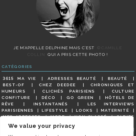
JE M’APPELLE DELPHINE MAIS C’EST
©CAMILLE
COLLIN
QUI A PRIS CETTE PHOTO !
CATÉGORIES
3615 MA VIE
ADRESSES BEAUTÉ
BEAUTÉ
BEST-OF
CHEZ DEEDEE
CHRONIQUES ET
HUMEURS
CLICHÉS PARISIENS
CULTURE
CONFITURE
DÉCO
GO GREEN
HÔTELS DE
RÊVE
INSTANTANÉS
LES INTERVIEWS
PARISIENNES
LIFESTYLE
LOOKS
MATERNITÉ
MES ADRESSES
MODE
NON CLASSÉ
OLDIES
(BUT GOODIES)
PAR ICI LE MAGOT !
PARIS CITY-
We value your privacy
GUIDE
PARIS EN PHOTOS
RESTAURANTS
REVUE DE PRESSE DÉTAILLÉE, SIOU PLAIT
SALONS