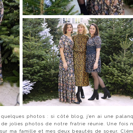
 quelques photos : si côté blog, j’en ai une palanqu
 de jolies photos de notre fratrie réunie. Une fois n
 sur ma famille et mes deux beautés de soeur, Clé