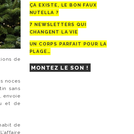
ÇA EXISTE, LE BON FAUX
NUTELLA ?
7 NEWSLETTERS QUI
CHANGENT LA VIE
UN CORPS PARFAIT POUR LA
PLAGE…
tions de
MONTEZ LE SON !
es noces
tin sans
, envoie
du et de
habit de
L’affaire