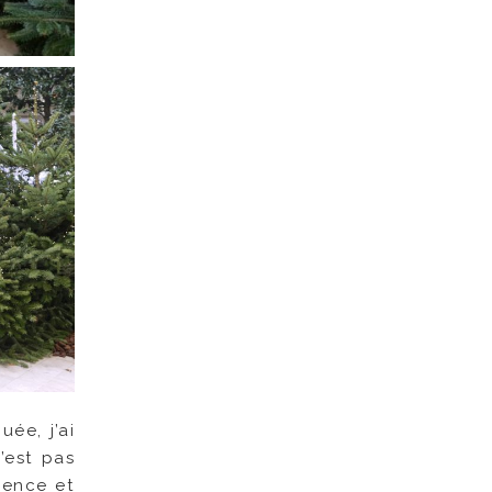
ée, j’ai
’est pas
mence et