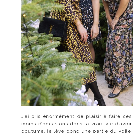
J’ai pris énormément de plaisir à faire ces
moins d’occasions dans la vraie vie d’avoir
coutume, je lève donc une partie du voile