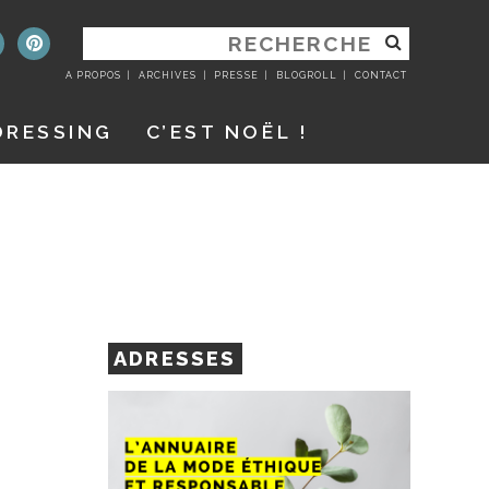
RECHERCHER
:
A PROPOS
ARCHIVES
PRESSE
BLOGROLL
CONTACT
DRESSING
C’EST NOËL !
ADRESSES