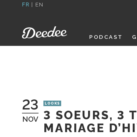
Aller
FR
|
EN
au
contenu
PODCAST
G
23
LOOKS
3 SOEURS, 3
NOV
MARIAGE D’H