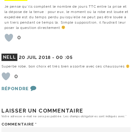
Je pense qu’ils comptent le nombre de jours TTC entre la prise et
la dépose de la tenue : pour eux, le moment où la robe est louée et
expédiée est du temps perdu puisqu’elle ne peut pas être louée à
un tiers pendant ce temps là. Simple supposition, il faudrait leur
poser la question directement
0
NELL
20 JUIL 2018 -
00 :05
Superbe robe, bon choix et très bien assortie avec ces chaussures
0
RÉPONDRE
LAISSER UN COMMENTAIRE
Votre adresse e-mail ne sera pas publiée.
Les champs obligatoires sont indiqués avec
*
COMMENTAIRE
*