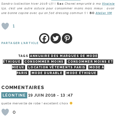
Sandro (collection hiver 2016-17)
I
Sac
Chanel emprunté à ma
Virginie
(ça, c’est une autre astuce pour consommer moins mais mieux : avoir
une bonne copine avec qui on fait dressing commun !)
I
BO
Atelier VM
1
PARTAGER L'ARTICLE
TAGS
ANNUAIRE DES MARQUES DE MODE
ÉTHIQUE
CONSOMMER MOINS
CONSOMMER MOINS ET
MIEUX
LOCATION VÊTEMENTS PARIS
MODE À
PARIS
MODE DURABLE
MODE ÉTHIQUE
COMMENTAIRES
LÉONTINE
19 JUIN 2018 -
13 :47
quelle merveille de robe ! excellent choix
0