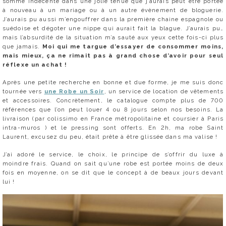
somme indécente dans une jolie tenue que j’aurais peut être portée
à nouveau à un mariage ou à un autre évènement de bloguerie.
J’aurais pu aussi m’engouffrer dans la première chaine espagnole ou
suédoise et dégoter une nippe qui aurait fait la blague. J’aurais pu…
mais l’absurdité de la situation m’a sauté aux yeux cette fois-ci plus
que jamais.
Moi qui me targue d’essayer de consommer moins,
mais mieux, ça ne rimait pas à grand chose d’avoir pour seul
réflexe un achat !
Après une petite recherche en bonne et due forme, je me suis donc
tournée vers
une Robe un Soir
, un service de location de vêtements
et accessoires. Concrètement, le catalogue compte plus de 700
références que l’on peut louer 4 ou 8 jours selon nos besoins. La
livraison (par colissimo en France métropolitaine et coursier à Paris
intra-muros ) et le pressing sont offerts. En 2h, ma robe Saint
Laurent, excusez du peu, était prête à être glissée dans ma valise !
J’ai adoré le service, le choix, le principe de s’offrir du luxe à
moindre frais. Quand on sait qu’une robe est portée moins de deux
fois en moyenne, on se dit que le concept à de beaux jours devant
lui !