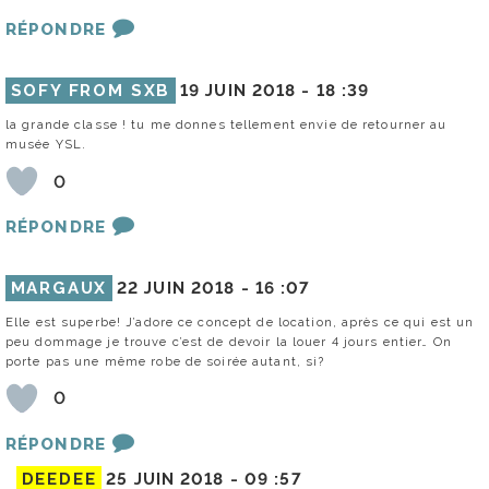
RÉPONDRE
SOFY FROM SXB
19 JUIN 2018 -
18 :39
la grande classe ! tu me donnes tellement envie de retourner au
musée YSL.
0
RÉPONDRE
MARGAUX
22 JUIN 2018 -
16 :07
Elle est superbe! J’adore ce concept de location, après ce qui est un
peu dommage je trouve c’est de devoir la louer 4 jours entier… On
porte pas une même robe de soirée autant, si?
0
RÉPONDRE
DEEDEE
25 JUIN 2018 -
09 :57