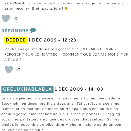
un CARNAGE (plus de taille S, que des couleurs genre moutarde ou
marron moche-. Bref, pas la joie !
0
RÉPONDRE
DEEDEE
1 DÉC 2009 -
12 :23
Me dis pas ça, me diiiiis pas çaaaaa !!!!! TOUS MES ESPOIRS
REPOSENT SUR LE HEATTECH, COMMENT QUE JE VAIS MOI SI YEN
A PLUS ?!
0
GRELUCHABLABLA
1 DÉC 2009 -
14 :03
Je suis également frileuse et j’ai aussi eu la bonne idée d’aller à
Stockholm en décembre il y a deux ans. J’ai survécu grace à mon
Damart et en mettant deux tee-shirts épais plus des pulls bien
chauds genre laine/cachemire. Pour le bas je portais un legging
sous mes pantalons ainsi que des grosses chaussettes ! Sur les
photos je ressemble au bibendum Michelin mais je garde un bon
souvenir de ce séjour !