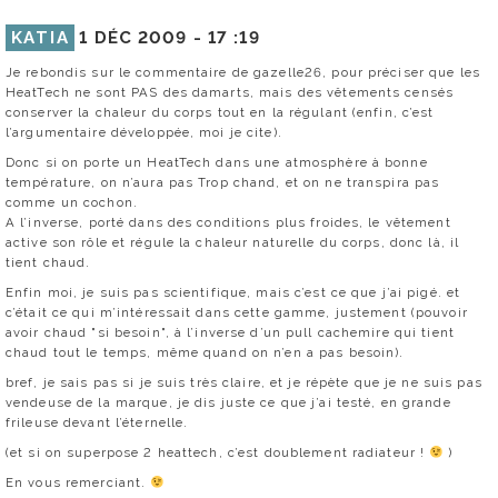
KATIA
1 DÉC 2009 -
17 :19
Je rebondis sur le commentaire de gazelle26, pour préciser que les
HeatTech ne sont PAS des damarts, mais des vêtements censés
conserver la chaleur du corps tout en la régulant (enfin, c’est
l’argumentaire développée, moi je cite).
Donc si on porte un HeatTech dans une atmosphère à bonne
température, on n’aura pas Trop chand, et on ne transpira pas
comme un cochon.
A l’inverse, porté dans des conditions plus froides, le vêtement
active son rôle et régule la chaleur naturelle du corps, donc là, il
tient chaud.
Enfin moi, je suis pas scientifique, mais c’est ce que j’ai pigé. et
c’était ce qui m’intéressait dans cette gamme, justement (pouvoir
avoir chaud "si besoin", à l’inverse d’un pull cachemire qui tient
chaud tout le temps, même quand on n’en a pas besoin).
bref, je sais pas si je suis très claire, et je répète que je ne suis pas
vendeuse de la marque, je dis juste ce que j’ai testé, en grande
frileuse devant l’éternelle.
(et si on superpose 2 heattech, c’est doublement radiateur !
)
En vous remerciant.