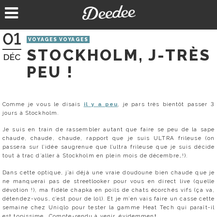
Aller
au
contenu
01
VOYAGES VOYAGES
STOCKHOLM, J-TRÈS
DÉC
PEU !
Comme je vous le disais
il y a peu
, je pars très bientôt passer 3
jours à Stockholm.
Je suis en train de rassembler autant que faire se peu de la sape
chaude, chaude, chaude, rapport que je suis ULTRA frileuse (on
passera sur l’idée saugrenue que l’ultra frileuse que je suis décide
tout à trac d’aller à Stockholm en plein mois de décembre…!).
Dans cette optique, j’ai déjà une vraie doudoune bien chaude que je
ne manquerai pas de streetlooker pour vous en direct live (quelle
dévotion !), ma fidèle chapka en poils de chats écorchés vifs (ça va,
détendez-vous, c’est pour de lol). Et je m’en vais faire un casse cette
semaine chez Uniqlo pour tester la gamme Heat Tech qui paraît-il
est topissime… Compte-rendu à venir, évidemment.