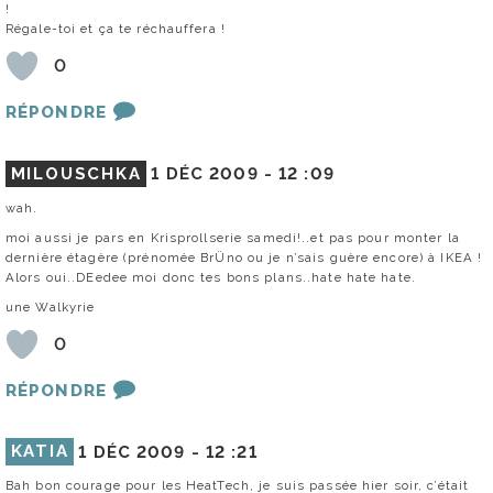
!
Régale-toi et ça te réchauffera !
0
RÉPONDRE
MILOUSCHKA
1 DÉC 2009 -
12 :09
wah.
moi aussi je pars en Krisprollserie samedi!..et pas pour monter la
dernière étagère (prénomée BrÜno ou je n’sais guère encore) à IKEA !
Alors oui..DEedee moi donc tes bons plans..hate hate hate.
une Walkyrie
0
RÉPONDRE
KATIA
1 DÉC 2009 -
12 :21
Bah bon courage pour les HeatTech, je suis passée hier soir, c’était