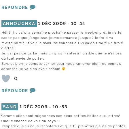
RÉPONDRE
ANNOUCHKA
1 DÉC 2009 -
10 :14
Héhé, j’y vais la semaine prochaine passer le week-end et je ne te
cache pas que j’angoisse, je me demande jusqu’où le froid va
m’atteindre ! Et voir le soleil se coucher à 15h ça doit faire un drôle
d’effet !
Je n’ai pas de parka mais un gros manteau horrible que je n’ai pas
du tout envie de porter…
Bon, et bien je compte sur toi pour nous ramener plein de bonnes
adresses, je vais en avoir besoin
0
RÉPONDRE
SAND
1 DÉC 2009 -
10 :53
Comme elles sont mignonnes ces deux petites boîtes aux lettres!
Quelle chance de voir du pays !
J’espère que tu nous raconteras et que tu prendras pleins de photos