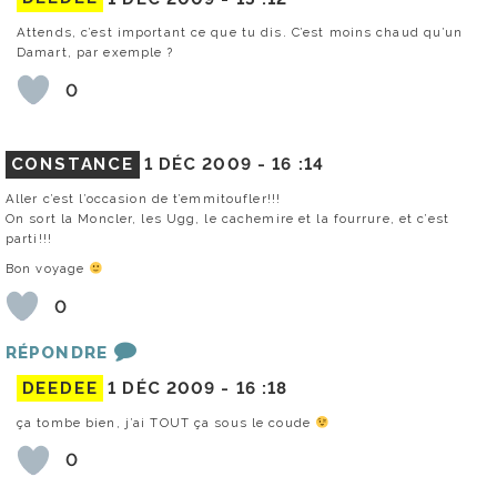
Attends, c’est important ce que tu dis. C’est moins chaud qu’un
Damart, par exemple ?
0
CONSTANCE
1 DÉC 2009 -
16 :14
Aller c’est l’occasion de t’emmitoufler!!!
On sort la Moncler, les Ugg, le cachemire et la fourrure, et c’est
parti!!!
Bon voyage
0
RÉPONDRE
DEEDEE
1 DÉC 2009 -
16 :18
ça tombe bien, j’ai TOUT ça sous le coude
0