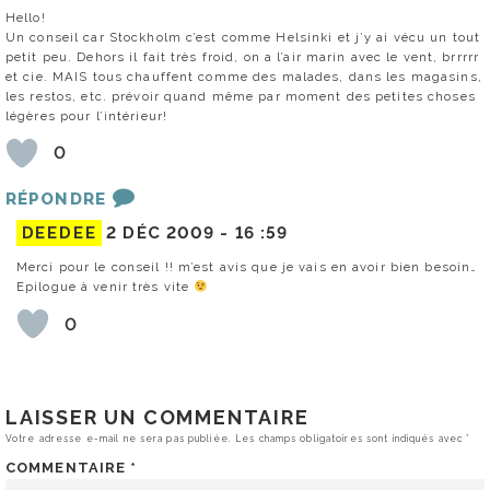
Hello!
Un conseil car Stockholm c’est comme Helsinki et j’y ai vécu un tout
petit peu. Dehors il fait très froid, on a l’air marin avec le vent, brrrrr
et cie. MAIS tous chauffent comme des malades, dans les magasins,
les restos, etc. prévoir quand même par moment des petites choses
légères pour l’intérieur!
0
RÉPONDRE
DEEDEE
2 DÉC 2009 -
16 :59
Merci pour le conseil !! m’est avis que je vais en avoir bien besoin…
Epilogue à venir très vite
0
LAISSER UN COMMENTAIRE
Votre adresse e-mail ne sera pas publiée.
Les champs obligatoires sont indiqués avec
*
COMMENTAIRE
*