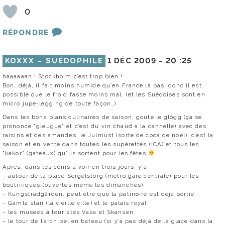
0
RÉPONDRE
KOXXX – SUÉDOPHILE
1 DÉC 2009 -
20 :25
haaaaaan ! Stockholm c’est trop bien !
Bon, déjà, il fait moins humide qu’en France là bas, donc il est
possible que le froid fasse moins mal. (et les Suédoises sont en
micro jupe-legging de toute façon…)
Dans les bons plans culinaires de saison, goute le glögg (ça se
prononce "gleugue" et c’est du vin chaud à la cannelle) avec des
raisins et des amandes, le Julmust (sorte de coca de noël), c’est la
saison et en vente dans toutes les supérettes (ICA) et tous les
"kakor" (gateaux) qu’ils sortent pour les fêtes
Après, dans les coins à voir en trois jours, y’a
– autour de la place Sergelstorg (métro gare centrale) pour les
boutiiiiques (ouvertes même les dimanches),
– Kungsträdgården, peut être que la patinoire est déjà sortie.
– Gamla stan (la vieille ville) et le palais royal
– les musées à touristes Vasa et Skansen
– le tour de l’archipel en bateau (si y’a pas déjà de la glace dans la