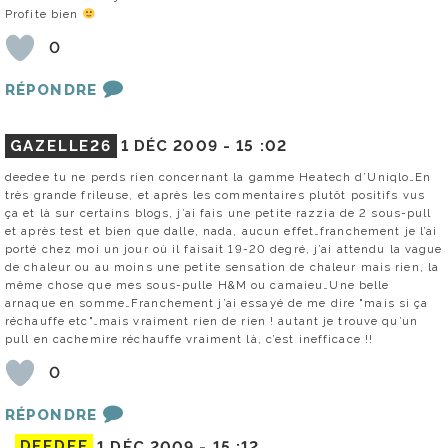
Profite bien
0
RÉPONDRE
GAZELLE26
1 DÉC 2009 -
15 :02
deedee tu ne perds rien concernant la gamme Heatech d’Uniqlo…En
très grande frileuse, et après les commentaires plutôt positifs vus
ça et là sur certains blogs, j’ai fais une petite razzia de 2 sous-pull
et après test et bien que dalle, nada, aucun effet…franchement je l’ai
porté chez moi un jour où il faisait 19-20 degré, j’ai attendu la vague
de chaleur ou au moins une petite sensation de chaleur mais rien, la
même chose que mes sous-pulle H&M ou camaieu…Une belle
arnaque en somme…Franchement j’ai essayé de me dire "mais si ça
réchauffe etc"…mais vraiment rien de rien ! autant je trouve qu’un
pull en cachemire réchauffe vraiment là, c’est inefficace !!
0
RÉPONDRE
DEEDEE
1 DÉC 2009 -
15 :12