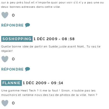
sur à peu près tout et n’importe quoi pour voir s’il n’y a pas une ou
deux bonnes adresses dans cette ville.
0
RÉPONDRE
SOSHOPPING
1 DÉC 2009 -
08 :58
Quelle bonne idée de partir en Suède juste avant Noël… Tu vas te
régaler!
0
RÉPONDRE
FLANNIE
1 DÉC 2009 -
09 :14
Une gamme Heat Tech ? Il me la faut ! Sinon, n’oublie pas les
mouchoirs et ramène nous des tas de photos de la ville, hein ?
0