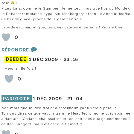
baie
)
– Les bars, comme le Stampen (le meilleur musique live du Monde),
le Debaser (ambiance hype) sur Medborgarplatsen, le Absolut IceBar
(le bar de glace) proche de la gare centrale.
La ville est magnifique, les gens calmes et sereins ! Profite bien !
0
RÉPONDRE
DEEDEE
1 DÉC 2009 -
23 :16
Merci mille fois !
0
PARIGOTE
1 DÉC 2009 -
21 :04
Nan mais quelle idée d’aller à Stockholm par un froid pareil !!
Tu nous diras ce que vaut la gamme Heat Tech, moi je suis abonnée
à damart ! (Collant, chaussettes et tee-shirt dès que ça commence à
cailler ! Ringard, mais efficace le Damart !)