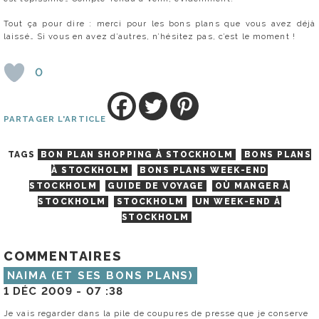
Tout ça pour dire : merci pour les bons plans que vous avez déjà
laissé… Si vous en avez d’autres, n’hésitez pas, c’est le moment !
0
PARTAGER L'ARTICLE
TAGS
BON PLAN SHOPPING À STOCKHOLM
BONS PLANS
À STOCKHOLM
BONS PLANS WEEK-END
STOCKHOLM
GUIDE DE VOYAGE
OÙ MANGER À
STOCKHOLM
STOCKHOLM
UN WEEK-END À
STOCKHOLM
COMMENTAIRES
NAIMA (ET SES BONS PLANS)
1 DÉC 2009 -
07 :38
Je vais regarder dans la pile de coupures de presse que je conserve