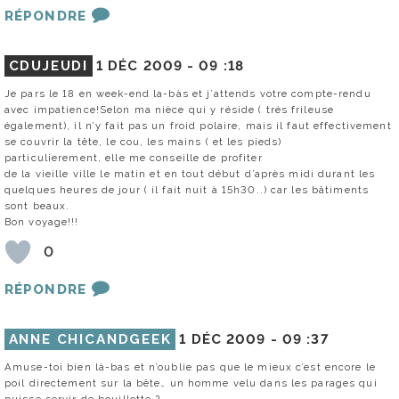
RÉPONDRE
CDUJEUDI
1 DÉC 2009 -
09 :18
Je pars le 18 en week-end la-bàs et j’attends votre compte-rendu
avec impatience!Selon ma nièce qui y réside ( trés frileuse
également), il n’y fait pas un froid polaire, mais il faut effectivement
se couvrir la tête, le cou, les mains ( et les pieds)
particulierement, elle me conseille de profiter
de la vieille ville le matin et en tout début d’après midi durant les
quelques heures de jour ( il fait nuit à 15h30..) car les bâtiments
sont beaux.
Bon voyage!!!
0
RÉPONDRE
ANNE CHICANDGEEK
1 DÉC 2009 -
09 :37
Amuse-toi bien là-bas et n’oublie pas que le mieux c’est encore le
poil directement sur la bête… un homme velu dans les parages qui
puisse servir de bouillotte ?