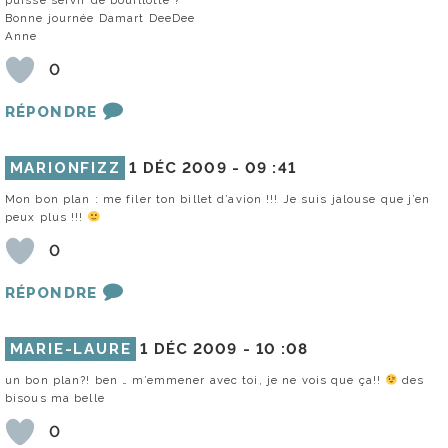
Bonne journée Damart DeeDee
Anne
0
RÉPONDRE
MARIONFIZZ
1 DÉC 2009 -
09 :41
Mon bon plan : me filer ton billet d’avion !!! Je suis jalouse que j’en
peux plus !!!
0
RÉPONDRE
MARIE-LAURE
1 DÉC 2009 -
10 :08
un bon plan?! ben … m’emmener avec toi, je ne vois que ça!!
des
bisous ma belle
0