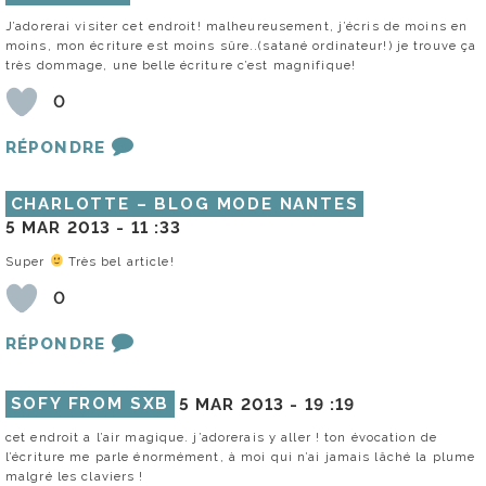
J’adorerai visiter cet endroit! malheureusement, j’écris de moins en
moins, mon écriture est moins sûre..(satané ordinateur!) je trouve ça
très dommage, une belle écriture c’est magnifique!
0
RÉPONDRE
CHARLOTTE – BLOG MODE NANTES
5 MAR 2013 -
11 :33
Super
Très bel article!
0
RÉPONDRE
SOFY FROM SXB
5 MAR 2013 -
19 :19
cet endroit a l’air magique. j’adorerais y aller ! ton évocation de
l’écriture me parle énormément, à moi qui n’ai jamais lâché la plume
malgré les claviers !