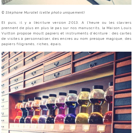
© Stéphane Muratet (cette photo uniquement)
Et puis, il y a l’écriture version 2013. A l’heure ou les claviers
prennent de plus en plus le pas sur nos manuscrits, la Maison Louis
Vuitton propose moult papiers et instruments d’écriture : des cartes
de visites à personnaliser, des encres au nom presque magique, des
papiers filigranés, riches, épais.