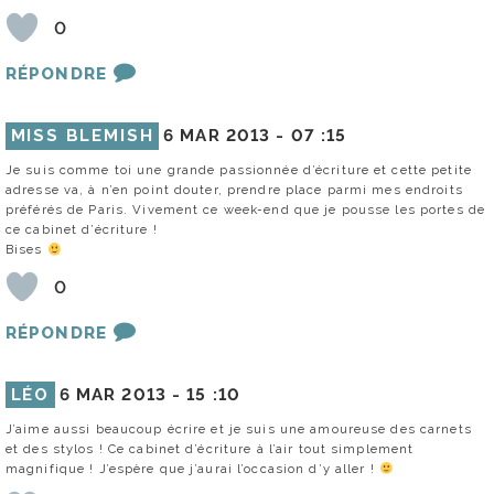
0
RÉPONDRE
MISS BLEMISH
6 MAR 2013 -
07 :15
Je suis comme toi une grande passionnée d’écriture et cette petite
adresse va, à n’en point douter, prendre place parmi mes endroits
préférés de Paris. Vivement ce week-end que je pousse les portes de
ce cabinet d’écriture !
Bises
0
RÉPONDRE
LÉO
6 MAR 2013 -
15 :10
J’aime aussi beaucoup écrire et je suis une amoureuse des carnets
et des stylos ! Ce cabinet d’écriture à l’air tout simplement
magnifique ! J’espère que j’aurai l’occasion d’y aller !