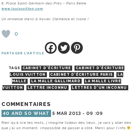
6, Place Saint-Germain-des-Prés – Paris 6ème
www.louisvuitton.com
Un immense merci à Xavier, Clémence et Ivana !
0
PARTAGER L'ARTICLE
TAGS
CABINET D'ÉCRITURE
CABINET D'ÉCRITURE
LOUIS VUITTON
CABINET D'ÉCRITURE PARIS
LA
MALLE
LA MALLE GALLIMARD
LA MALLE LIVRE
VUITTON
LETTRE INCONNU
LETTRES D'UN INCONNU
COMMENTAIRES
40 AND SO WHAT
5 MAR 2013 -
09 :09
Rien qu’à lire tes mots, j’imagine l’odeur des lieux… je vais y aller dès
que j’ai un moment, impossible de passer à côté. Merci pour l’info