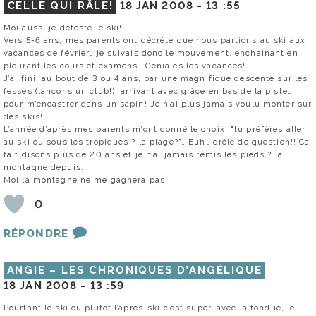
CELLE QUI RÂLE!
18 JAN 2008 -
13 :55
Moi aussi je déteste le ski!!
Vers 5-6 ans, mes parents ont décrété que nous partions au ski aux
vacances de février… je suivais donc le mouvement, enchainant en
pleurant les cours et examens… Géniales les vacances!
J’ai fini, au bout de 3 ou 4 ans, par une magnifique descente sur les
fesses (lançons un club!), arrivant avec grâce en bas de la piste…
pour m’encastrer dans un sapin! Je n’ai plus jamais voulu monter sur
des skis!
L’année d’après mes parents m’ont donné le choix: "tu préfères aller
au ski ou sous les tropiques ? la plage?"… Euh… drôle de question!! Ca
fait disons plus de 20 ans et je n’ai jamais remis les pieds ? la
montagne depuis.
Moi la montagne ne me gagnera pas!
0
RÉPONDRE
ANGIE – LES CHRONIQUES D’ANGÉLIQUE
18 JAN 2008 -
13 :59
Pourtant le ski ou plutôt l’après-ski c’est super, avec la fondue, le