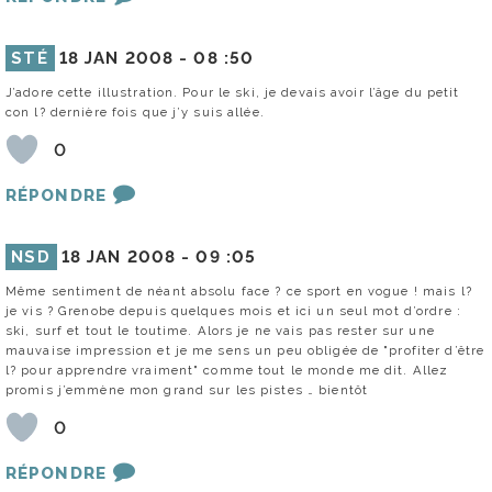
STÉ
18 JAN 2008 -
08 :50
J’adore cette illustration. Pour le ski, je devais avoir l’âge du petit
con l? dernière fois que j’y suis allée.
0
RÉPONDRE
NSD
18 JAN 2008 -
09 :05
Même sentiment de néant absolu face ? ce sport en vogue ! mais l?
je vis ? Grenobe depuis quelques mois et ici un seul mot d’ordre :
ski, surf et tout le toutime. Alors je ne vais pas rester sur une
mauvaise impression et je me sens un peu obligée de "profiter d’être
l? pour apprendre vraiment" comme tout le monde me dit. Allez
promis j’emmène mon grand sur les pistes … bientôt
0
RÉPONDRE