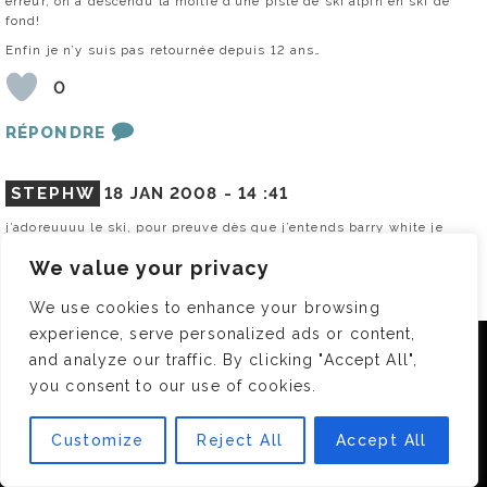
erreur, on a descendu la moitié d’une piste de ski alpin en ski de
fond!
Enfin je n’y suis pas retournée depuis 12 ans…
0
RÉPONDRE
STEPHW
18 JAN 2008 -
14 :41
j’adoreuuuu le ski, pour preuve dès que j’entends barry white je
pleure!!!:)
We value your privacy
0
We use cookies to enhance your browsing
RÉPONDRE
experience, serve personalized ads or content,
Nous utilisons des cookies pour vous garantir la meilleure
and analyze our traffic. By clicking "Accept All",
expérience sur notre site. Si vous continuez à utiliser ce
you consent to our use of cookies.
AUDE
18 JAN 2008 -
14 :46
dernier, nous considérerons que vous acceptez l'utilisation des
cookies.
Je déteste le ski ! Le truc qui pourrait ? la limite, me donner envie de
Customize
Reject All
Accept All
me payer un séjour au ski c’est de me garantir qu’il y ait une piste
OK
luges