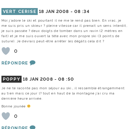
VERT CERISE
18 JAN 2008 -
08 :34
Moi j’adore le ski et pourtant il ne me le rend pas bien. En vrac, je
me suis pris un skieur ? pleine vitesse car il prenait un sens interdit,
je suis passée ? deux doigts de tomber dans un ravin (2 mètres en
fait) et je me suis ouvert la tête avec mon propre ski (3 points de
suture). Je devrais peut-être arrêter les dégâts cela dit ?
0
RÉPONDRE
POPPY
18 JAN 2008 -
08 :50
Je ne te raconte pas mon séjour au ski….il ressemble étrangemment
au tien mais ce jour l? tout en haut de la montagne j’ai cru ma
dernière heure arrivée.
Bonne jounée
0
RÉPONDRE