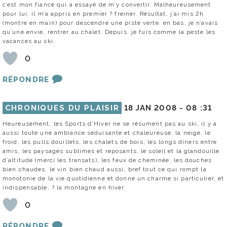
c’est mon fiancé qui a essayé de m’y convertir. Malheureusement
pour lui, il m’a appris en premier ? freiner. Résultat, j’ai mis 2h
(montre en main) pour descendre une piste verte. en bas, je n’avais
qu’une envie, rentrer au chalet. Depuis, je fuis comme la peste les
vacances au ski.
0
RÉPONDRE
CHRONIQUES DU PLAISIR
18 JAN 2008 -
08 :31
Heureusement, les Sports d’Hiver ne se résument pas au ski, il y a
aussi toute une ambiance séduisante et chaleureuse, la neige, le
froid, les pulls douillets, les chalets de bois, les longs dîners entre
amis, les paysages sublimes et reposants, le soleil et la glandouille
d’altitude (merci les transats), les feux de cheminée, les douches
bien chaudes, le vin bien chaud aussi, bref tout ce qui rompt la
monotonie de la vie quotidienne et donne un charme si particulier, et
indispensable, ? la montagne en hiver.
0
RÉPONDRE