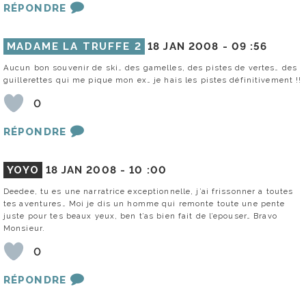
RÉPONDRE
MADAME LA TRUFFE 2
18 JAN 2008 -
09 :56
Aucun bon souvenir de ski… des gamelles, des pistes de vertes… des
guillerettes qui me pique mon ex… je hais les pistes définitivement !!
0
RÉPONDRE
YOYO
18 JAN 2008 -
10 :00
Deedee, tu es une narratrice exceptionnelle, j’ai frissonner a toutes
tes aventures… Moi je dis un homme qui remonte toute une pente
juste pour tes beaux yeux, ben t’as bien fait de l’epouser… Bravo
Monsieur.
0
RÉPONDRE