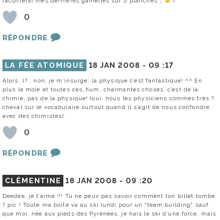
raconterai mes dernières gamelles sur 2 planches …
)
0
RÉPONDRE
LA FÉE ATOMIQUE
18 JAN 2008 -
09 :17
Alors, l? , non, je m’insurge: la physique c’est fantastique! ^^ En
plus la mole et toutes ces…hum, charmantes choses, c’est de la
chimie, pas de la physique! (oui, nous les physiciens sommes très ?
cheval sur le vocabulaire surtout quand il s’agit de nous confondre
avec des chimistes).
0
RÉPONDRE
CLÉMENTINE
18 JAN 2008 -
09 :20
Deedee, je t’aime !!! Tu ne peux pas savoir comment ton billet tombe
? pic ! Toute ma boite va au ski lundi pour un "team building" sauf
que moi, née aux pieds des Pyrénées, je hais le ski d’une force, mais