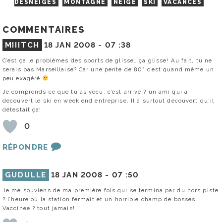
DESNEIGES
MONTAGNE
NEIGE
SKI
VACANCES
COMMENTAIRES
MIIITCH
18 JAN 2008 -
07 :38
C’est ça le problèmes des sports de glisse… ça glisse! Au fait, tu ne
serais pas Marseillaise? Car une pente de 80° c’est quand même un
peu exagéré
Je comprends ce que tu as vécu, c’est arrivé ? un ami qui a
découvert le ski en week end entreprise. Il a surtout découvert qu’il
détestait ça!
0
RÉPONDRE
GUDULLE
18 JAN 2008 -
07 :50
Je me souviens de ma première fois qui se termina par du hors piste
? l’heure où la station fermait et un horrible champ de bosses.
Vaccinée ? tout jamais!