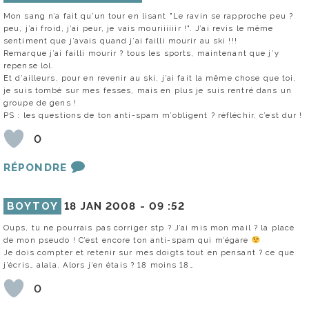
Mon sang n’a fait qu’un tour en lisant "Le ravin se rapproche peu ?
peu, j’ai froid, j’ai peur, je vais mouriiiiiir !". J’ai revis le même
sentiment que j’avais quand j’ai failli mourir au ski !!!
Remarque j’ai failli mourir ? tous les sports, maintenant que j’y
repense lol.
Et d’ailleurs, pour en revenir au ski, j’ai fait la même chose que toi,
je suis tombé sur mes fesses, mais en plus je suis rentré dans un
groupe de gens !
PS : les questions de ton anti-spam m’obligent ? réfléchir, c’est dur !
0
RÉPONDRE
BOYTOY
18 JAN 2008 -
09 :52
Oups, tu ne pourrais pas corriger stp ? J’ai mis mon mail ? la place
de mon pseudo ! C’est encore ton anti-spam qui m’égare
Je dois compter et retenir sur mes doigts tout en pensant ? ce que
j’écris… alala. Alors j’en étais ? 18 moins 18…
0