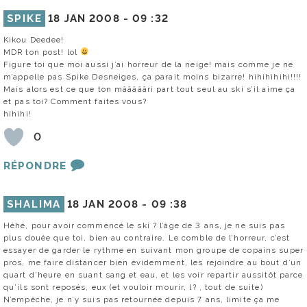
SPIKE
18 JAN 2008 -
09 :32
Kikou Deedee!
MDR ton post! lol
Figure toi que moi aussi j’ai horreur de la neige! mais comme je ne
m’appelle pas Spike Desneiges, ça parait moins bizarre! hihihihihi!!!!
Mais alors est ce que ton mâââââri part tout seul au ski s’il aime ça
et pas toi? Comment faites vous?
hihihi!
0
RÉPONDRE
SHALIMA
18 JAN 2008 -
09 :38
Héhé, pour avoir commencé le ski ? l’âge de 3 ans, je ne suis pas
plus douée que toi, bien au contraire. Le comble de l’horreur, c’est
essayer de garder le rythme en suivant mon groupe de copains super
pros, me faire distancer bien évidemment, les rejoindre au bout d’un
quart d’heure en suant sang et eau, et les voir repartir aussitôt parce
qu’ils sont reposés, eux (et vouloir mourir, l? , tout de suite)
N’empêche, je n’y suis pas retournée depuis 7 ans, limite ça me