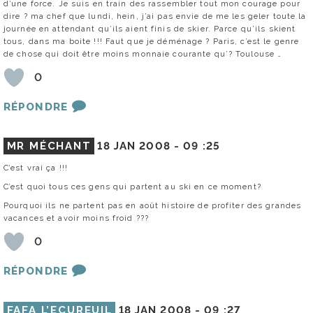
d’une force. Je suis en train des rassembler tout mon courage pour
dire ? ma chef que lundi, hein, j’ai pas envie de me les geler toute la
journée en attendant qu’ils aient finis de skier. Parce qu’ils skient
tous, dans ma boite !!! Faut que je déménage ? Paris, c’est le genre
de chose qui doit être moins monnaie courante qu’? Toulouse …
0
RÉPONDRE
MR MÉCHANT
18 JAN 2008 -
09 :25
C’est vrai ça !!!
C’est quoi tous ces gens qui partent au ski en ce moment?
Pourquoi ils ne partent pas en août histoire de profiter des grandes
vacances et avoir moins froid ???
0
RÉPONDRE
FAFA L’ECUREUIL
18 JAN 2008 -
09 :27