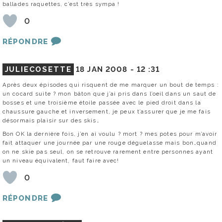
ballades raquettes, c’est très sympa !
0
RÉPONDRE
JULIECOSETTE
18 JAN 2008 -
12 :31
Après deux épisodes qui risquent de me marquer un bout de temps :
un cocard suite ? mon bâton que j’ai pris dans l’oeil dans un saut de
bosses et une troisième étoile passée avec le pied droit dans la
chaussure gauche et inversement, je peux t’assurer que je me fais
désormais plaisir sur des skis…
Bon OK la dernière fois, j’en ai voulu ? mort ? mes potes pour m’avoir
fait attaquer une journée par une rouge déguelasse mais bon…quand
on ne skie pas seul, on se retrouve rarement entre personnes ayant
un niveau équivalent, faut faire avec!
0
RÉPONDRE