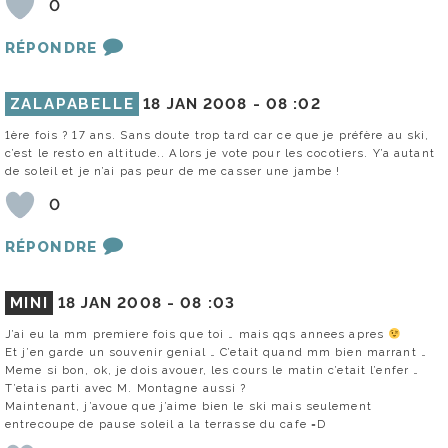
0
RÉPONDRE
ZALAPABELLE
18 JAN 2008 -
08 :02
1ère fois ? 17 ans. Sans doute trop tard car ce que je préfère au ski,
c’est le resto en altitude.. Alors je vote pour les cocotiers. Y’a autant
de soleil et je n’ai pas peur de me casser une jambe !
0
RÉPONDRE
MINI
18 JAN 2008 -
08 :03
J’ai eu la mm premiere fois que toi … mais qqs annees apres
Et j’en garde un souvenir genial … C’etait quand mm bien marrant …
Meme si bon, ok, je dois avouer, les cours le matin c’etait l’enfer …
T’etais parti avec M. Montagne aussi ?
Maintenant, j’avoue que j’aime bien le ski mais seulement
entrecoupe de pause soleil a la terrasse du cafe =D