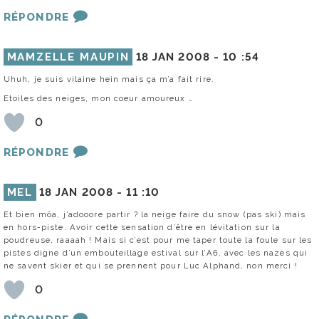
RÉPONDRE
MAMZELLE MAUPIN
18 JAN 2008 -
10 :54
Uhuh, je suis vilaine hein mais ça m’a fait rire.
Etoiles des neiges, mon coeur amoureux …
0
RÉPONDRE
MEL
18 JAN 2008 -
11 :10
Et bien môa, j’adooore partir ? la neige faire du snow (pas ski) mais
en hors-piste. Avoir cette sensation d’être en lévitation sur la
poudreuse, raaaah ! Mais si c’est pour me taper toute la foule sur les
pistes digne d’un embouteillage estival sur l’A6, avec les nazes qui
ne savent skier et qui se prennent pour Luc Alphand, non merci !
0