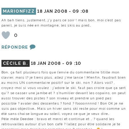
MARIONFIZZ
18 JAN 2008 -
09 :08
Ah bah tiens, justement, j’y pars ce soir ! mais bon, moi c’est pas
pareil, je suis née en montagne, les skis au pied…
0
RÉPONDRE
CÉCILE B.
18 JAN 2008 -
09 :10
Bon, ça fait plusieurs fois que l’envie du commentaire titille mon
clavier, mais l? je tiens plus, allez j’me lance ! M’enfin, faudrait bien
au moins UN commentaire positif sur le ski, non ? Alors voil? ,
croyez-moi si vous voulez : j’adore le ski, faut pas croire que ça sert
qu’? se casser une jambe et ? s’humilier devant les copains, on peut
aussi trouver des pistes ? son niveau et prendre un pied pas
possible ? avaler des descentes ? fond ? foooonnnnd ! Bon OK je ne
suis pas objective… Mais un hiver sans ski reste pour moi comme un
été sans chaise longue au soleil, voyez ce que je veux dire…
Pêle mêle Deedee : bravo et merci et continue et … ? quand les
retrouvailles autour d’un bon café ? (allez pour être solidaire je te