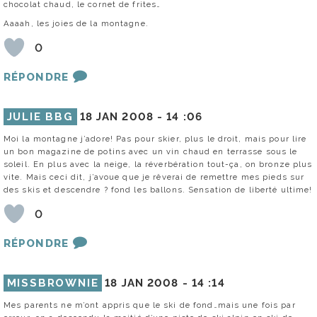
chocolat chaud, le cornet de frites…
Aaaah, les joies de la montagne.
0
RÉPONDRE
JULIE BBG
18 JAN 2008 -
14 :06
Moi la montagne j’adore! Pas pour skier, plus le droit, mais pour lire
un bon magazine de potins avec un vin chaud en terrasse sous le
soleil. En plus avec la neige, la réverbération tout-ça, on bronze plus
vite. Mais ceci dit, j’avoue que je rêverai de remettre mes pieds sur
des skis et descendre ? fond les ballons. Sensation de liberté ultime!
0
RÉPONDRE
MISSBROWNIE
18 JAN 2008 -
14 :14
Mes parents ne m’ont appris que le ski de fond…mais une fois par