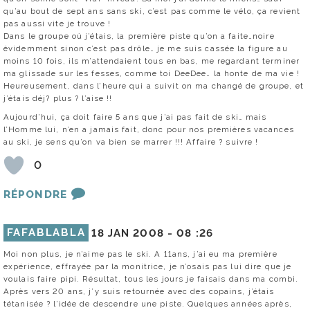
qu’au bout de sept ans sans ski, c’est pas comme le vélo, ça revient
pas aussi vite je trouve !
Dans le groupe où j’étais, la première piste qu’on a faite…noire
évidemment sinon c’est pas drôle… je me suis cassée la figure au
moins 10 fois, ils m’attendaient tous en bas, me regardant terminer
ma glissade sur les fesses, comme toi DeeDee… la honte de ma vie !
Heureusement, dans l’heure qui a suivit on ma changé de groupe, et
j’étais déj? plus ? l’aise !!
Aujourd’hui, ça doit faire 5 ans que j’ai pas fait de ski… mais
l’Homme lui, n’en a jamais fait, donc pour nos premières vacances
au ski, je sens qu’on va bien se marrer !!! Affaire ? suivre !
0
RÉPONDRE
FAFABLABLA
18 JAN 2008 -
08 :26
Moi non plus, je n’aime pas le ski. A 11ans, j’ai eu ma première
expérience, effrayée par la monitrice, je n’osais pas lui dire que je
voulais faire pipi. Résultat, tous les jours je faisais dans ma combi.
Après vers 20 ans, j’y suis retournée avec des copains, j’étais
tétanisée ? l’idée de descendre une piste. Quelques années après,