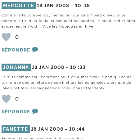
MERCOTTE
18 JAN 2008 -
10 :18
Comme je te comprends, même moi qui suis ? pied d’oeuvre, je
déteste le froid, la foule, la cohue et les pentes, le brouillard,et bien
évidement le froid !! Vive les tropiques en hiver
0
RÉPONDRE
JOHANNA
18 JAN 2008 -
10 :33
Je suis comme toi : comment peut-on aimer avoir le nez qui coule,
la marque des lunettes de soleil et les lèvres gercées alors que de
jolies petites îles baignées de soleil nous attendent?
0
RÉPONDRE
FANETTE
18 JAN 2008 -
10 :44
En plus, la neige, c’est froid et ça mouille.