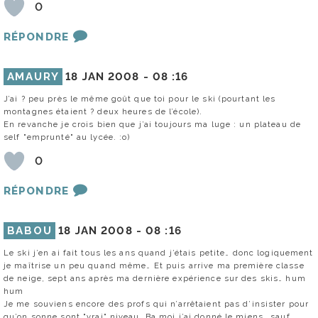
0
RÉPONDRE
AMAURY
18 JAN 2008 -
08 :16
J’ai ? peu près le même goût que toi pour le ski (pourtant les
montagnes étaient ? deux heures de l’école).
En revanche je crois bien que j’ai toujours ma luge : un plateau de
self "emprunté" au lycée. :o)
0
RÉPONDRE
BABOU
18 JAN 2008 -
08 :16
Le ski j’en ai fait tous les ans quand j’étais petite… donc logiquement
je maîtrise un peu quand même… Et puis arrive ma première classe
de neige, sept ans après ma dernière expérience sur des skis… hum
hum
Je me souviens encore des profs qui n’arrêtaient pas d’insister pour
qu’on sonne sont "vrai" niveau. Ba moi j’ai donné le miens… sauf