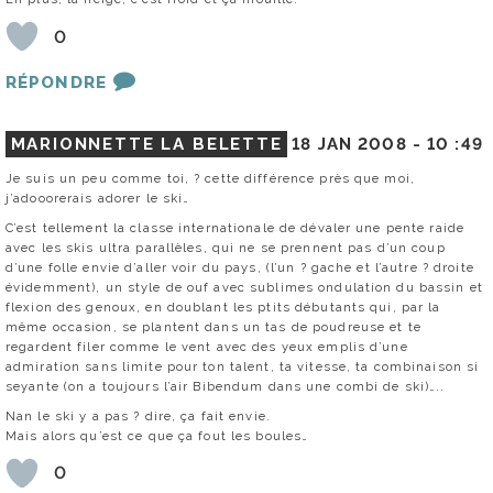
0
RÉPONDRE
MARIONNETTE LA BELETTE
18 JAN 2008 -
10 :49
Je suis un peu comme toi, ? cette différence près que moi,
j’adooorerais adorer le ski…
C’est tellement la classe internationale de dévaler une pente raide
avec les skis ultra parallèles, qui ne se prennent pas d’un coup
d’une folle envie d’aller voir du pays, (l’un ? gache et l’autre ? droite
évidemment), un style de ouf avec sublimes ondulation du bassin et
flexion des genoux, en doublant les ptits débutants qui, par la
même occasion, se plantent dans un tas de poudreuse et te
regardent filer comme le vent avec des yeux emplis d’une
admiration sans limite pour ton talent, ta vitesse, ta combinaison si
seyante (on a toujours l’air Bibendum dans une combi de ski)…..
Nan le ski y a pas ? dire, ça fait envie.
Mais alors qu’est ce que ça fout les boules…
0