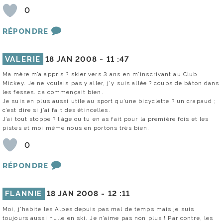
0
RÉPONDRE
VALERIE
18 JAN 2008 -
11 :47
Ma mère m’a appris ? skier vers 3 ans en m’inscrivant au Club
Mickey. Je ne voulais pas y aller, j’y suis allée ? coups de bâton dans
les fesses. ca commençait bien.
Je suis en plus aussi utile au sport qu’une bicyclette ? un crapaud ;
c’est dire si j’ai fait des étincelles.
J’ai tout stoppé ? l’âge ou tu en as fait pour la première fois et les
pistes et moi même nous en portons très bien.
0
RÉPONDRE
FLANNIE
18 JAN 2008 -
12 :11
Moi, j’habite les Alpes depuis pas mal de temps mais je suis
toujours aussi nulle en ski. Je n’aime pas non plus ! Par contre, les