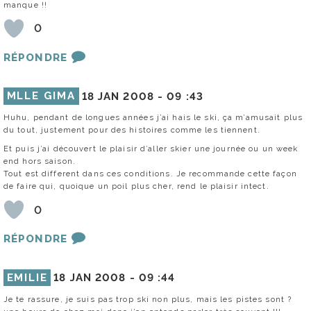
manque !!
0
RÉPONDRE
MLLE GIMA
18 JAN 2008 -
09 :43
Huhu, pendant de longues années j’ai hais le ski, ça m’amusait plus
du tout, justement pour des histoires comme les tiennent.
Et puis j’ai découvert le plaisir d’aller skier une journée ou un week
end hors saison.
Tout est different dans ces conditions. Je recommande cette façon
de faire qui, quoique un poil plus cher, rend le plaisir intect.
0
RÉPONDRE
EMILIE
18 JAN 2008 -
09 :44
Je te rassure, je suis pas trop ski non plus, mais les pistes sont ?