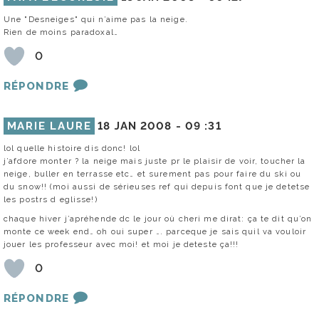
Une "Desneiges" qui n’aime pas la neige.
Rien de moins paradoxal…
0
RÉPONDRE
MARIE LAURE
18 JAN 2008 -
09 :31
lol quelle histoire dis donc! lol
j’afdore monter ? la neige mais juste pr le plaisir de voir, toucher la
neige, buller en terrasse etc… et surement pas pour faire du ski ou
du snow!! (moi aussi de sérieuses ref qui depuis font que je detetse
les postrs d eglisse!)
chaque hiver j’apréhende dc le jour où cheri me dirat: ça te dit qu’on
monte ce week end… oh oui super …. parceque je sais quil va vouloir
jouer les professeur avec moi! et moi je deteste ça!!!
0
RÉPONDRE