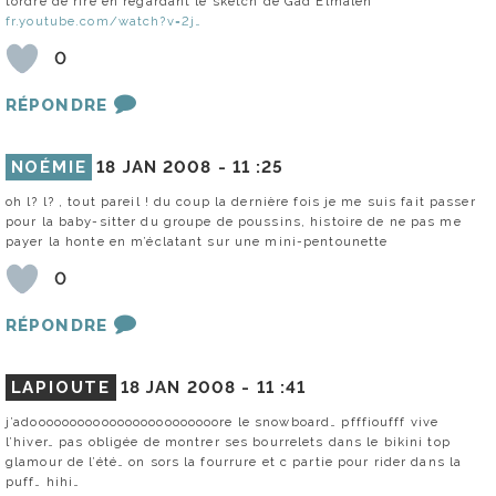
tordre de rire en regardant le sketch de Gad Elmaleh
fr.youtube.com/watch?v=2j…
0
RÉPONDRE
NOÉMIE
18 JAN 2008 -
11 :25
oh l? l? , tout pareil ! du coup la dernière fois je me suis fait passer
pour la baby-sitter du groupe de poussins, histoire de ne pas me
payer la honte en m’éclatant sur une mini-pentounette
0
RÉPONDRE
LAPIOUTE
18 JAN 2008 -
11 :41
j’adoooooooooooooooooooooooore le snowboard… pfffioufff vive
l’hiver… pas obligée de montrer ses bourrelets dans le bikini top
glamour de l’été… on sors la fourrure et c partie pour rider dans la
puff… hihi…