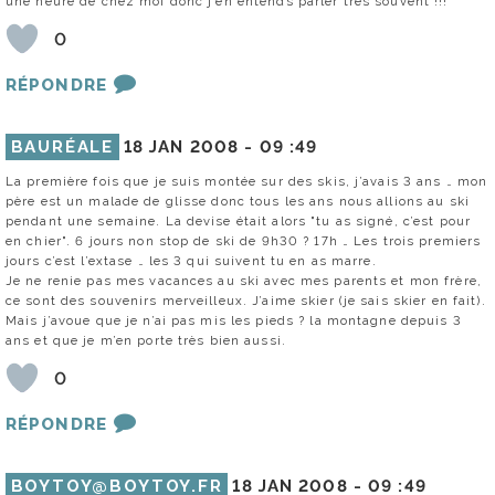
une heure de chez moi donc j’en entends parler très souvent !!!
0
RÉPONDRE
BAURÉALE
18 JAN 2008 -
09 :49
La première fois que je suis montée sur des skis, j’avais 3 ans … mon
père est un malade de glisse donc tous les ans nous allions au ski
pendant une semaine. La devise était alors "tu as signé, c’est pour
en chier". 6 jours non stop de ski de 9h30 ? 17h … Les trois premiers
jours c’est l’extase … les 3 qui suivent tu en as marre.
Je ne renie pas mes vacances au ski avec mes parents et mon frère,
ce sont des souvenirs merveilleux. J’aime skier (je sais skier en fait).
Mais j’avoue que je n’ai pas mis les pieds ? la montagne depuis 3
ans et que je m’en porte très bien aussi.
0
RÉPONDRE
BOYTOY@BOYTOY.FR
18 JAN 2008 -
09 :49