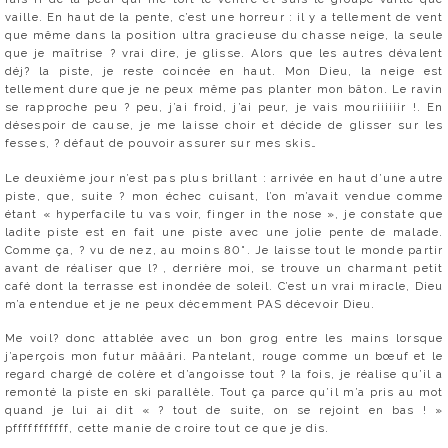
vaille. En haut de la pente, c’est une horreur : il y a tellement de vent
que même dans la position ultra gracieuse du chasse neige, la seule
que je maîtrise ? vrai dire, je glisse. Alors que les autres dévalent
déj? la piste, je reste coincée en haut. Mon Dieu, la neige est
tellement dure que je ne peux même pas planter mon bâton. Le ravin
se rapproche peu ? peu, j’ai froid, j’ai peur, je vais mouriiiiiir !. En
désespoir de cause, je me laisse choir et décide de glisser sur les
fesses, ? défaut de pouvoir assurer sur mes skis…
Le deuxième jour n’est pas plus brillant : arrivée en haut d’une autre
piste, que, suite ? mon échec cuisant, l’on m’avait vendue comme
étant « hyperfacile tu vas voir, finger in the nose », je constate que
ladite piste est en fait une piste avec une jolie pente de malade.
Comme ça, ? vu de nez, au moins 80°. Je laisse tout le monde partir
avant de réaliser que l? , derrière moi, se trouve un charmant petit
café dont la terrasse est inondée de soleil. C’est un vrai miracle, Dieu
m’a entendue et je ne peux décemment PAS décevoir Dieu.
Me voil? donc attablée avec un bon grog entre les mains lorsque
j’aperçois mon futur mâââri. Pantelant, rouge comme un bœuf et le
regard chargé de colère et d’angoisse tout ? la fois, je réalise qu’il a
remonté la piste en ski parallèle. Tout ça parce qu’il m’a pris au mot
quand je lui ai dit « ? tout de suite, on se rejoint en bas ! »
pfffffffffff, cette manie de croire tout ce que je dis.