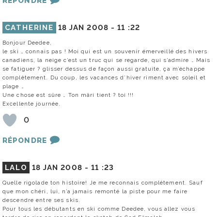
RÉPONDRE
CATHERINE
18 JAN 2008 -
11 :22
Bonjour Deedee,
le ski … connais pas ! Moi qui est un souvenir émerveillé des hivers
canadiens, la neige c’est un truc qui se regarde, qui s’admire … Mais
se fatiguer ? glisser dessus de façon aussi gratuite, ça m’échappe
complètement. Du coup, les vacances d’hiver riment avec soleil et
plage …
Une chose est sûre … Ton mâri tient ? toi !!!
Excellente journée.
0
RÉPONDRE
LALO
18 JAN 2008 -
11 :23
Quelle rigolade ton histoire! Je me reconnais complétement. Sauf
que mon chéri, lui, n’a jamais remonté la piste pour me faire
descendre entre ses skis.
Pour tous les débutants en ski comme Deedee, vous allez vous