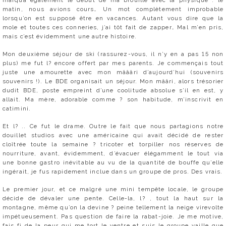
marqua également le début de ma brouille avec la physique : le
matin, nous avions cours… Un mot complètement improbable
lorsqu’on est supposé être en vacances. Autant vous dire que la
mole et toutes ces conneries, j’ai tôt fait de zapper… Mal m’en pris,
mais c’est évidemment une autre histoire.
Mon deuxième séjour de ski (rassurez-vous, il n’y en a pas 15 non
plus) me fut l? encore offert par mes parents. Je commençais tout
juste une amourette avec mon mâââri d’aujourd’hui (souvenirs
souvenirs !). Le BDE organisait un séjour. Mon mââri, alors trésorier
dudit BDE, poste empreint d’une coolitude absolue s’il en est, y
allait. Ma mère, adorable comme ? son habitude, m’inscrivit en
catimini.
Et l? .. Ce fut le drame. Outre le fait que nous partagions notre
douillet studios avec une américaine qui avait décidé de rester
cloîtrée toute la semaine ? tricoter et torpiller nos réserves de
nourriture, avant, évidemment, d’évacuer élégamment le tout via
une bonne gastro inévitable au vu de la quantité de bouffe qu’elle
ingérait, je fus rapidement inclue dans un groupe de pros. Des vrais.
Le premier jour, et ce malgré une mini tempête locale, le groupe
décide de dévaler une pente. Celle-la, l? , tout la haut sur la
montagne, même qu’on la devine ? peine tellement la neige virevolte
impétueusement. Pas question de faire la rabat-joie. Je me motive,
fais fi de la peur qui me tort le ventre et suis le groupe vaille que