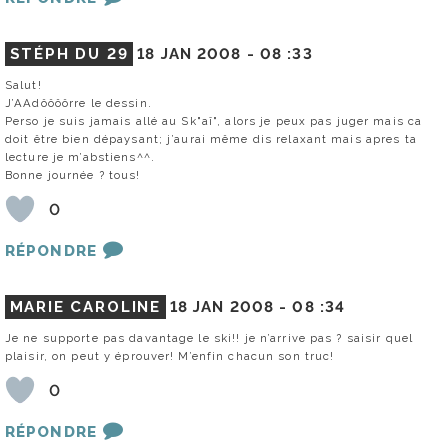
STÉPH DU 29
18 JAN 2008 -
08 :33
Salut!
J’AAdôôôôrre le dessin.
Perso je suis jamais allé au Sk"aî", alors je peux pas juger mais ca
doit être bien dépaysant; j’aurai même dis relaxant mais apres ta
lecture je m’abstiens^^.
Bonne journée ? tous!
0
RÉPONDRE
MARIE CAROLINE
18 JAN 2008 -
08 :34
Je ne supporte pas davantage le ski!! je n’arrive pas ? saisir quel
plaisir, on peut y éprouver! M’enfin chacun son truc!
0
RÉPONDRE