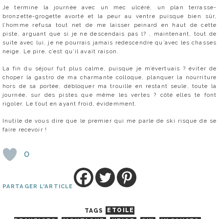
Je termine la journée avec un mec ulcéré, un plan terrasse-
bronzette-grogette avorté et la peur au ventre puisque bien sûr,
l’homme refusa tout net de me laisser peinard en haut de cette
piste, arguant que si je ne descendais pas l? , maintenant, tout de
suite avec lui, je ne pourrais jamais redescendre qu’avec les chasses
neige. Le pire, c’est qu’il avait raison.
La fin du séjour fut plus calme, puisque je m’évertuais ? éviter de
choper la gastro de ma charmante colloque, planquer la nourriture
hors de sa portée, débloquer ma trouille en restant seule, toute la
journée, sur des pistes que même les vertes ? côté elles te font
rigoler. Le tout en ayant froid, évidemment.
Inutile de vous dire que le premier qui me parle de ski risque de se
faire recevoir !
0
PARTAGER L'ARTICLE
TAGS
ETOILE