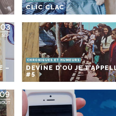
CLIC CLAC
03
SEP
CHRONIQUES ET HUMEURS
E –
DEVINE D’OÙ JE T’APPEL
#5
09
AOÛT