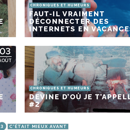
CHRONIQUES ET HUMEURS
FAUT-IL VRAIMENT
E
DÉCONNECTER DES
INTERNETS EN VACANCE
03
AOÛT
CHRONIQUES ET HUMEURS
E
DEVINE D’OÙ JE T’APPEL
#2
3
C'ÉTAIT MIEUX AVANT