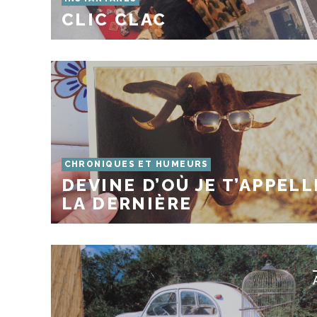
CLIC CLAC
CHRONIQUES ET HUMEURS
DEVINE D’OÙ JE T’APPELL
LA DERNIÈRE