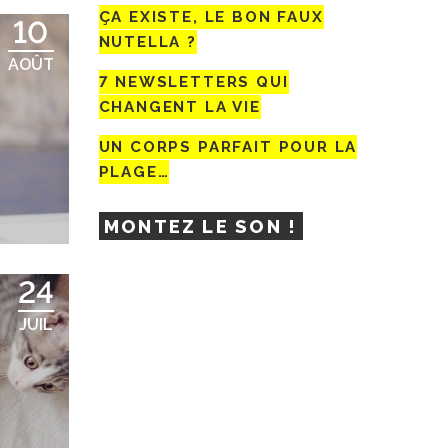
ÇA EXISTE, LE BON FAUX
10
NUTELLA ?
AOÛT
7 NEWSLETTERS QUI
CHANGENT LA VIE
UN CORPS PARFAIT POUR LA
PLAGE…
MONTEZ LE SON !
24
JUIL