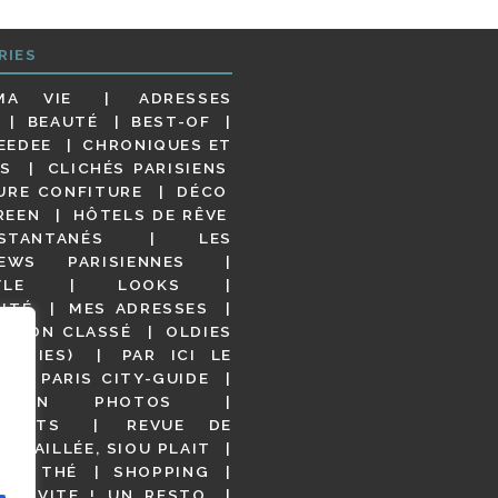
RIES
MA VIE
ADRESSES
BEAUTÉ
BEST-OF
EEDEE
CHRONIQUES ET
S
CLICHÉS PARISIENS
URE CONFITURE
DÉCO
REEN
HÔTELS DE RÊVE
STANTANÉS
LES
IEWS PARISIENNES
YLE
LOOKS
ITÉ
MES ADRESSES
NON CLASSÉ
OLDIES
OODIES)
PAR ICI LE
!
PARIS CITY-GUIDE
S EN PHOTOS
URANTS
REVUE DE
DÉTAILLÉE, SIOU PLAIT
 DE THÉ
SHOPPING
VITE ! UN RESTO