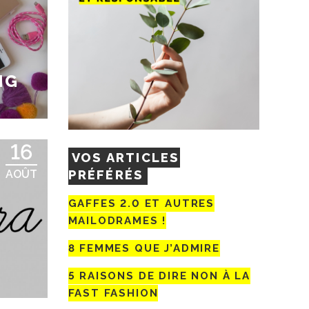
NG
16
VOS ARTICLES
PRÉFÉRÉS
AOÛT
GAFFES 2.0 ET AUTRES
MAILODRAMES !
8 FEMMES QUE J’ADMIRE
5 RAISONS DE DIRE NON À LA
FAST FASHION