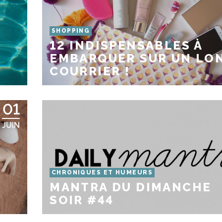
SHOPPING
12 INDISPENSABLES À
EMBARQUER SUR UN LO
COURRIER !
01
JUIN
CHRONIQUES ET HUMEURS
MANTRA DU DIMANCHE
SOIR #44