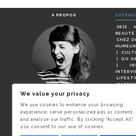
A PROPOS
CATÉGO
3615 
BEAUTÉ
CHEZ D
HUMEUR
CULT
GO G
IN
INTERV
LIFEST
MATERN
MODE
We value your privacy
(BUT G
JE M’APPELLE DELPHINE MAIS
MAGOT 
C’EST
©CAMILLE COLLIN
QUI A
We use cookies to enhance your browsing
PARI
PRIS CETTE PHOTO !
experience, serve personalized ads or content,
RESTA
and analyze our traffic. By clicking "Accept All",
PRESSE 
you consent to our use of cookies.
SALONS
VIDÉOS