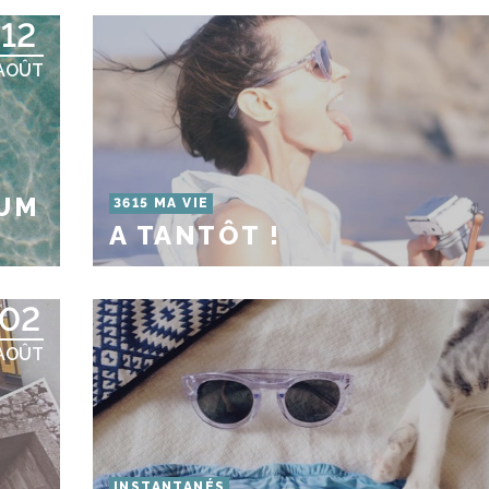
12
AOÛT
OUM
3615 MA VIE
A TANTÔT !
02
AOÛT
INSTANTANÉS