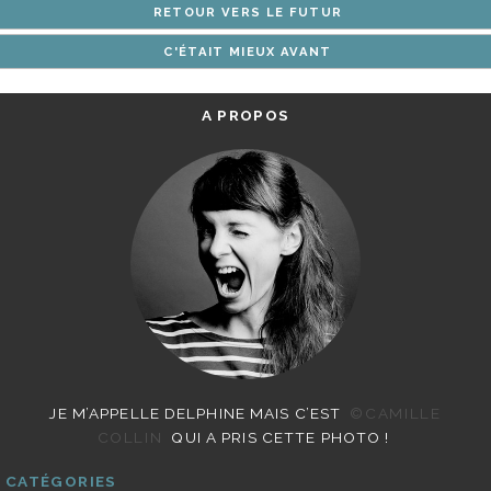
RETOUR VERS LE FUTUR
ARTICLES
C'ÉTAIT MIEUX AVANT
A PROPOS
JE M’APPELLE DELPHINE MAIS C’EST
©CAMILLE
COLLIN
QUI A PRIS CETTE PHOTO !
CATÉGORIES