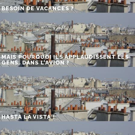
BESOIN DE VACANCES ?
MAIS POURQUOI ILS APPLAUDISSENT LES
GENS, DANS L’AVION ?
HASTA LA VISTA !