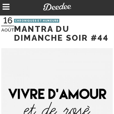
Aller
au
contenu
16
CHRONIQUES ET HUMEURS
MANTRA DU
AOÛT
DIMANCHE SOIR #44