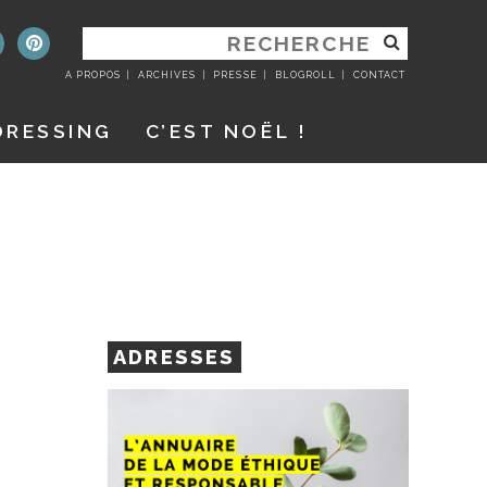
RECHERCHER
:
A PROPOS
ARCHIVES
PRESSE
BLOGROLL
CONTACT
DRESSING
C’EST NOËL !
ADRESSES