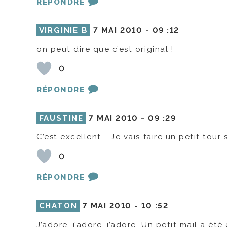
RÉPONDRE
VIRGINIE B
7 MAI 2010 -
09 :12
on peut dire que c’est original !
0
RÉPONDRE
FAUSTINE
7 MAI 2010 -
09 :29
C’est excellent … Je vais faire un petit tour s
0
RÉPONDRE
CHATON
7 MAI 2010 -
10 :52
J’adore, j’adore, j’adore. Un petit mail a ét