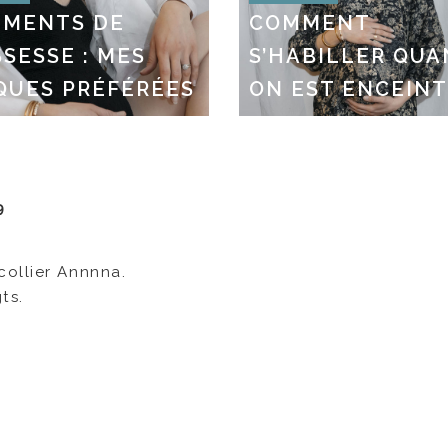
EMENTS DE
COMMENT
SESSE : MES
S’HABILLER QU
QUES PRÉFÉRÉES
ON EST ENCEIN
9
collier Annnna.
ts.