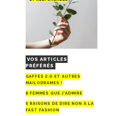
VOS ARTICLES
PRÉFÉRÉS
GAFFES 2.0 ET AUTRES
MAILODRAMES !
8 FEMMES QUE J’ADMIRE
5 RAISONS DE DIRE NON À LA
FAST FASHION