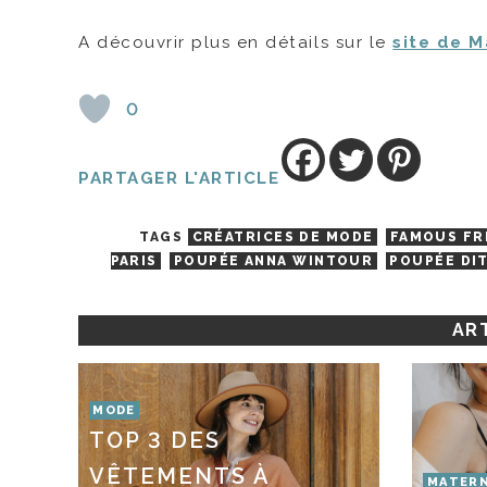
A découvrir plus en détails sur le
site de M
0
PARTAGER L'ARTICLE
TAGS
CRÉATRICES DE MODE
FAMOUS FR
PARIS
POUPÉE ANNA WINTOUR
POUPÉE DI
ART
MODE
TOP 3 DES
VÊTEMENTS À
MATERN