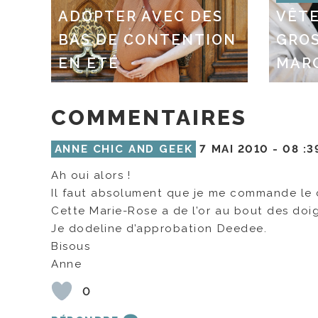
ADOPTER AVEC DES
VÊT
BAS DE CONTENTION
GROS
EN ÉTÉ
MAR
COMMENTAIRES
ANNE CHIC AND GEEK
7 MAI 2010 -
08 :3
Ah oui alors !
Il faut absolument que je me commande le 
Cette Marie-Rose a de l’or au bout des doig
Je dodeline d’approbation Deedee.
Bisous
Anne
0