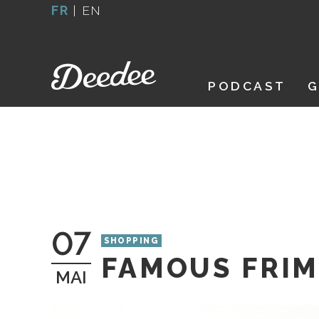
Aller
FR
|
EN
au
contenu
PODCAST
G
07
SHOPPING
FAMOUS FRI
MAI