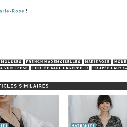
arie-Rose
!
IMOUSSES
FRENCH MADEMOISELLES
MARIEROSE
MODE
TA VON TEESE
POUPÉE KARL LAGERFELD
POUPÉE LADY G
ICLES SIMILAIRES
ITÉ
MATERNITÉ