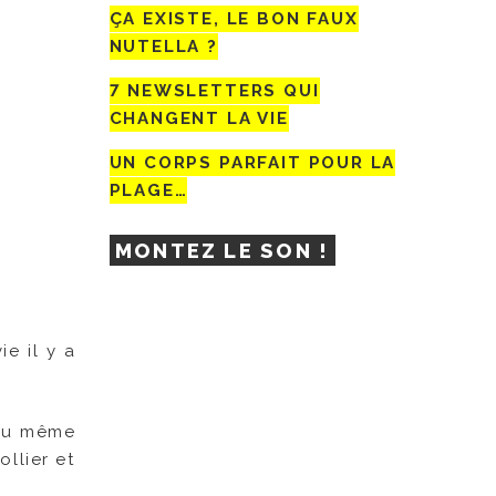
ÇA EXISTE, LE BON FAUX
NUTELLA ?
7 NEWSLETTERS QUI
CHANGENT LA VIE
UN CORPS PARFAIT POUR LA
PLAGE…
MONTEZ LE SON !
ie il y a
 au même
ollier et