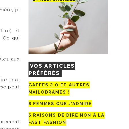
ière, je
Lire) et
. Ce qui
bles aux
VOS ARTICLES
PRÉFÉRÉS
dire que
GAFFES 2.0 ET AUTRES
sse
peut
MAILODRAMES !
8 FEMMES QUE J’ADMIRE
5 RAISONS DE DIRE NON À LA
airement
FAST FASHION