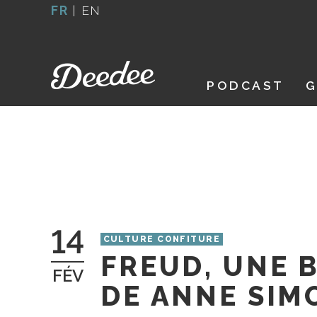
Aller
FR
|
EN
au
contenu
PODCAST
G
14
CULTURE CONFITURE
FREUD, UNE 
FÉV
DE ANNE SIM