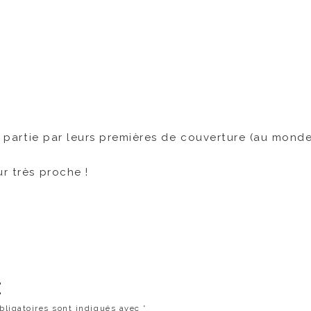
de partie par leurs premières de couverture (au monde 
r très proche !
E
ligatoires sont indiqués avec
*