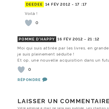
DEEDEE
14 FÉV 2012 -
17 :17
Voilà !
0
POMME D’HAPPY
16 FÉV 2012 -
21 :12
Moi qui suis attirée par les livres, en gran
je suis pleinement séduite !
Et op, une nouvelle acquisition dans un futu
0
RÉPONDRE
LAISSER UN COMMENTAIR
Votre adresse e-mail ne sera pas publiée.
Les champs ob