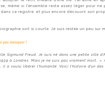
adopter le récit linéaire d’une vie. J’ai aimé en a
yse, même si l’ensemble reste assez léger pour ne 
r dans ce registre, et plus encore découvrir son prop
 biographie soit si courte. Je suis restée un peu sur 
lle Sigmund Freud. Je suis né dans une petite ville d’
 1939 à Londres. Mais je ne suis pas vraiment mort… ». 
 il a voulu libérer l’humanité. Voici l’histoire d’un d