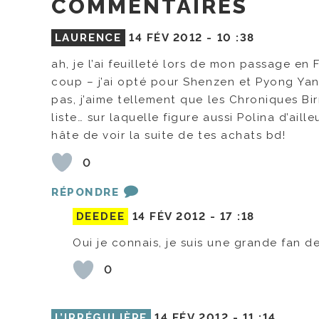
COMMENTAIRES
LAURENCE
14 FÉV 2012 -
10 :38
ah, je l’ai feuilleté lors de mon passage en 
coup – j’ai opté pour Shenzen et Pyong Yan
pas, j’aime tellement que les Chroniques B
liste… sur laquelle figure aussi Polina d’aill
hâte de voir la suite de tes achats bd!
0
RÉPONDRE
DEEDEE
14 FÉV 2012 -
17 :18
Oui je connais, je suis une grande fan de
0
L’IRRÉGULIÈRE
14 FÉV 2012 -
11 :14