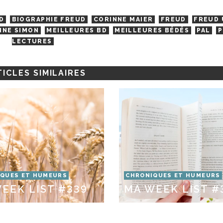
D
BIOGRAPHIE FREUD
CORINNE MAIER
FREUD
FREUD 
NNE SIMON
MEILLEURES BD
MEILLEURES BÉDÉS
PAL
P
LECTURES
ICLES SIMILAIRES
QUES ET HUMEURS
CHRONIQUES ET HUMEURS
EEK LIST #339
MA WEEK LIST #