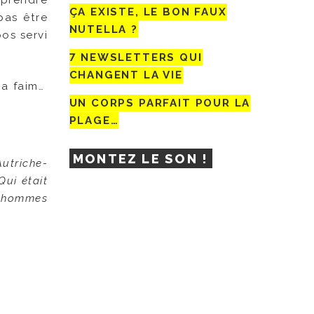
pprendre
ÇA EXISTE, LE BON FAUX
pas être
NUTELLA ?
os servi
7 NEWSLETTERS QUI
CHANGENT LA VIE
ma faim…
UN CORPS PARFAIT POUR LA
PLAGE…
MONTEZ LE SON !
Autriche-
Qui était
es hommes