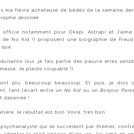
s ma fièvre acheteuse de bédés de la semaine dern
graphie dessinée
.
 officie notamment pour Okapi, Astrapi et J’aime 
es, de No Kid !) proposent une biographie de Freud
f que.
uisante (oui, je fais partie des pauvre erres sensi
 masse. Je plaide coupable !).
m’ont plu, beaucoup beaucoup. Et puis, je dois 
nt, tant l’écart entre un
No Kid
ou un
Bonjour Pare
t dessinée !
ière, le résultat est bon. Voire, très bon.
e psychanalyste qui se succèdent par thèmes, contr