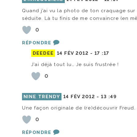
Quand j’ai vu la photo de ton craquage sur In
séduite. Là tu finis de me convaincre (en mêm
0
RÉPONDRE
DEEDEE
14 FÉV 2012 -
17 :17
J’ai déjà tout lu… Je suis frustrée !
0
NINE TRENDY
14 FÉV 2012 -
13 :49
Une façon originale de (re)découvrir Freud.
0
RÉPONDRE