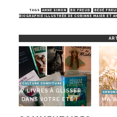
TAGS
ANNE SIMON
BD FREUD
BÉDÉ FREU
BIOGRAPHIE ILLUSTRÉE DE CORINNE MAIER ET A
ART
CULTURE CONFITURE
7 LIVRES À GLISSER
CHRONI
DANS VOTRE ÉTÉ !
MA W