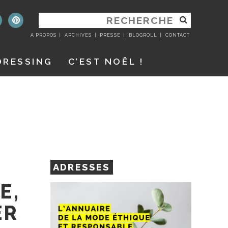
RECHERCHER
:
A PROPOS
ARCHIVES
PRESSE
BLOGROLL
CONTACT
DRESSING
C’EST NOËL !
ADRESSES
E,
ER