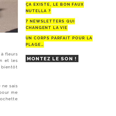
ÇA EXISTE, LE BON FAUX
NUTELLA ?
7 NEWSLETTERS QUI
CHANGENT LA VIE
UN CORPS PARFAIT POUR LA
PLAGE…
à fleurs
MONTEZ LE SON !
n et les
 bientôt
e ne sais
 pour me
 pochette