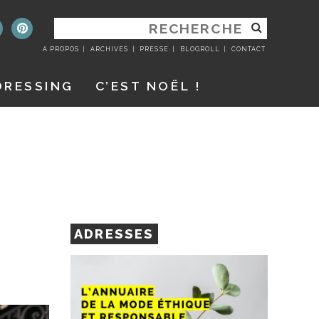
RECHERCHER
:
A PROPOS
ARCHIVES
PRESSE
BLOGROLL
CONTACT
DRESSING
C’EST NOËL !
ADRESSES