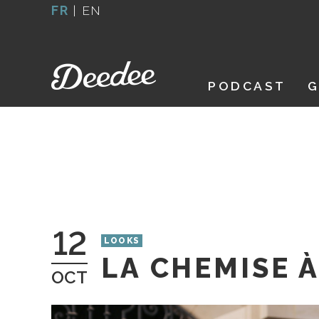
Aller
FR
|
EN
au
contenu
PODCAST
G
12
LOOKS
LA CHEMISE 
OCT