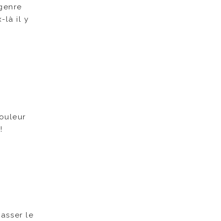
 genre
-là il y
couleur
!
passer le