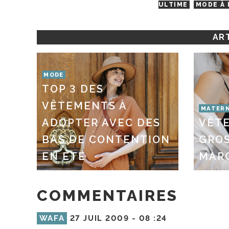
ULTIME
MODE À 
ART
MODE
TOP 3 DES
VÊTEMENTS À
MATERN
ADOPTER AVEC DES
VÊT
BAS DE CONTENTION
GROS
EN ÉTÉ
MAR
COMMENTAIRES
WAFA
27 JUIL 2009 -
08 :24