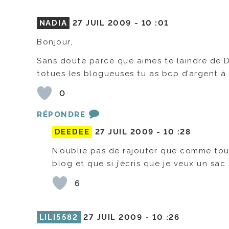
NADIA
27 JUIL 2009 -
10 :01
Bonjour,
Sans doute parce que aimes te laindre de
totues les blogueuses tu as bcp d’argent à
0
RÉPONDRE
DEEDEE
27 JUIL 2009 -
10 :28
N’oublie pas de rajouter que comme tou
blog et que si j’écris que je veux un sac
6
LILI5582
27 JUIL 2009 -
10 :26