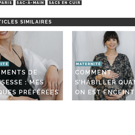
PARIS
SAC-À-MAIN
SACS EN CUIR
ICLES SIMILAIRES
ITÉ
MATERNITÉ
EMENTS DE
COMMENT
SESSE : MES
S’HABILLER QU
QUES PRÉFÉRÉES
ON EST ENCEIN