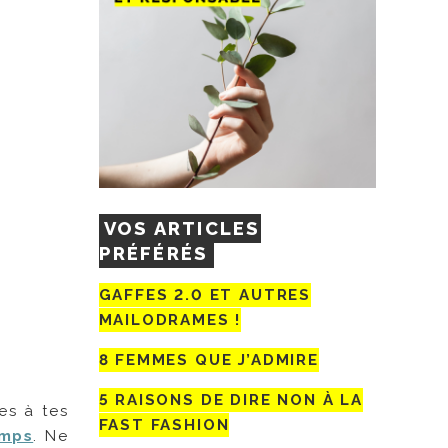
VOS ARTICLES
PRÉFÉRÉS
GAFFES 2.0 ET AUTRES
MAILODRAMES !
8 FEMMES QUE J’ADMIRE
5 RAISONS DE DIRE NON À LA
es à tes
FAST FASHION
emps
. Ne