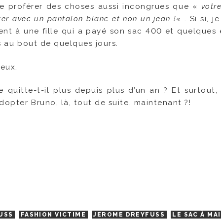
se proférer des choses aussi incongrues que «
votr
ter avec un pantalon blanc et non un jean !
« . Si si, j
ent à une fille qui a payé son sac 400 et quelques 
es au bout de quelques jours.
ieux.
quitte-t-il plus depuis plus d’un an ? Et surtout,
adopter Bruno, là, tout de suite, maintenant ?!
USS
FASHION VICTIME
JEROME DREYFUSS
LE SAC À MA