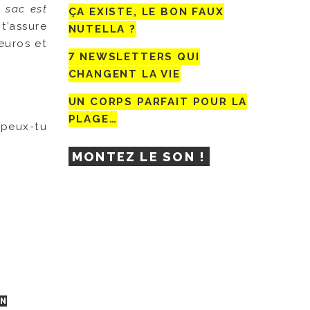
e sac est
ÇA EXISTE, LE BON FAUX
e t’assure
NUTELLA ?
euros et
7 NEWSLETTERS QUI
CHANGENT LA VIE
UN CORPS PARFAIT POUR LA
PLAGE…
 peux-tu
MONTEZ LE SON !
IN