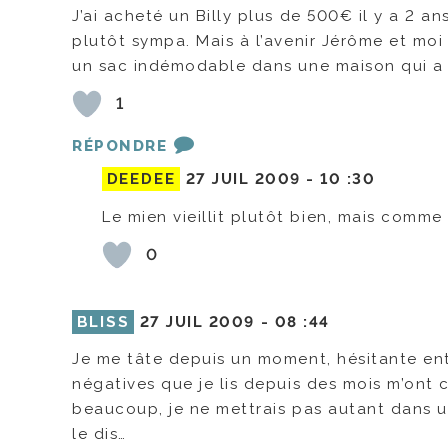
J’ai acheté un Billy plus de 500€ il y a 2 a
plutôt sympa. Mais à l’avenir Jérôme et moi 
un sac indémodable dans une maison qui a l
1
RÉPONDRE
DEEDEE
27 JUIL 2009 -
10 :30
Le mien vieillit plutôt bien, mais comme
0
BLISS
27 JUIL 2009 -
08 :44
Je me tâte depuis un moment, hésitante entr
négatives que je lis depuis des mois m’ont
beaucoup, je ne mettrais pas autant dans un
le dis…