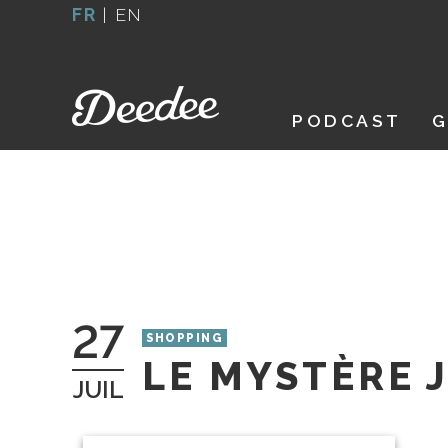
Aller
FR
|
EN
au
contenu
PODCAST
G
27
SHOPPING
LE MYSTÈRE 
JUIL