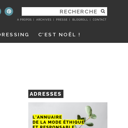
RECHERCHER
:
A PROPOS
ARCHIVES
PRESSE
BLOGROLL
CONTACT
DRESSING
C’EST NOËL !
ADRESSES