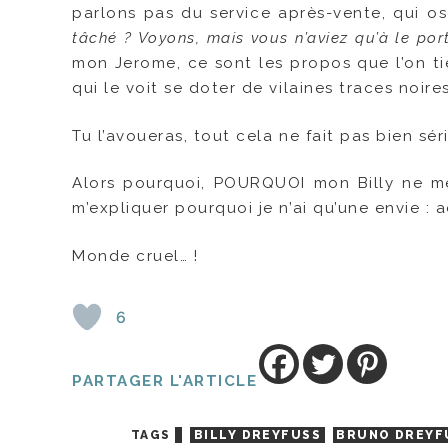
parlons pas du service après-vente, qui o
tâché ? Voyons, mais vous n’aviez qu’à le por
mon Jerome, ce sont les propos que l’on ti
qui le voit se doter de vilaines traces noir
Tu l’avoueras, tout cela ne fait pas bien sér
Alors pourquoi, POURQUOI mon Billy ne me 
m’expliquer pourquoi je n’ai qu’une envie : 
Monde cruel… !
6
PARTAGER L'ARTICLE
TAGS
BILLY DREYFUSS
BRUNO DREYF