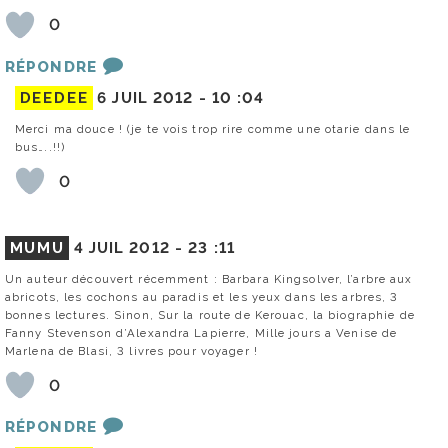
0
RÉPONDRE
DEEDEE
6 JUIL 2012 -
10 :04
Merci ma douce ! (je te vois trop rire comme une otarie dans le
bus…..!!)
0
MUMU
4 JUIL 2012 -
23 :11
Un auteur découvert récemment : Barbara Kingsolver, l’arbre aux
abricots, les cochons au paradis et les yeux dans les arbres, 3
bonnes lectures. Sinon, Sur la route de Kerouac, la biographie de
Fanny Stevenson d’Alexandra Lapierre, Mille jours a Venise de
Marlena de Blasi, 3 livres pour voyager !
0
RÉPONDRE