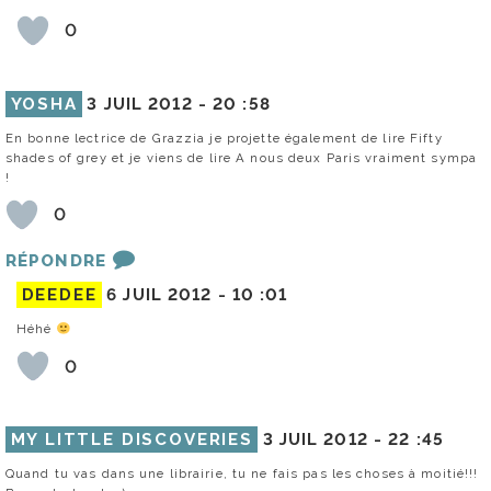
0
YOSHA
3 JUIL 2012 -
20 :58
En bonne lectrice de Grazzia je projette également de lire Fifty
shades of grey et je viens de lire A nous deux Paris vraiment sympa
!
0
RÉPONDRE
DEEDEE
6 JUIL 2012 -
10 :01
Héhé
0
MY LITTLE DISCOVERIES
3 JUIL 2012 -
22 :45
Quand tu vas dans une librairie, tu ne fais pas les choses à moitié!!!