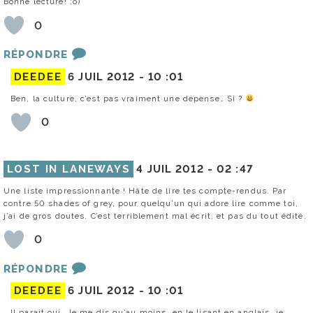
Bonne lecture! ;o)
0
RÉPONDRE
DEEDEE
6 JUIL 2012 -
10 :01
Ben, la culture, c’est pas vraiment une dépense… Si ?
0
LOST IN LANEWAYS
4 JUIL 2012 -
02 :47
Une liste impressionnante ! Hâte de lire tes compte-rendus. Par
contre 50 shades of grey, pour quelqu’un qui adore lire comme toi,
j’ai de gros doutes. C’est terriblement mal écrit, et pas du tout édité.
0
RÉPONDRE
DEEDEE
6 JUIL 2012 -
10 :01
Il parait oui. Je me dis qu’au moins, en le lisant en anglais, je