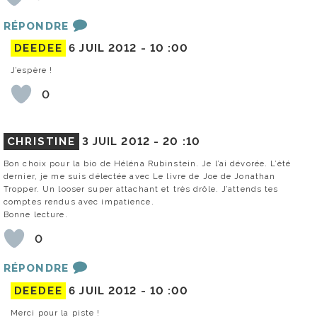
RÉPONDRE
DEEDEE
6 JUIL 2012 -
10 :00
J’espère !
0
CHRISTINE
3 JUIL 2012 -
20 :10
Bon choix pour la bio de Héléna Rubinstein. Je l’ai dévorée. L’été
dernier, je me suis délectée avec Le livre de Joe de Jonathan
Tropper. Un looser super attachant et très drôle. J’attends tes
comptes rendus avec impatience.
Bonne lecture.
0
RÉPONDRE
DEEDEE
6 JUIL 2012 -
10 :00
Merci pour la piste !