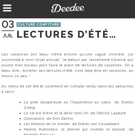
Aller
au
contenu
03
CULTURE CONFITURE
LECTURES D’ÉTÉ…
JUIL
Les vacances ont beau n’être encore qu’une vague chimère, j’ai
succombé à mon rituel annuel : le détour par l’excellente librairie qui
jouxte mon bureau pour faire le plein de lectures de vacances. On a
beau dire… Acheter ses lectures d’été, c’est déjà être en vacances, au
moins un peu !
Au menu de cet été et sûrement en compte rendu dans les semaines
à venir :
La pitié dangereuse ou l’Impatience au coeur
, de Stefan
Zweig
La vie est brève et le désir sans fin
, de Patrick Lapeyre
Cosmopolis
, de Don Delillo
Les témoins de la mariée
, de Didier van Cauwelaert
Helena Rubinstein, la femme qui inventa la beauté
, de
Michèle Fitoussi