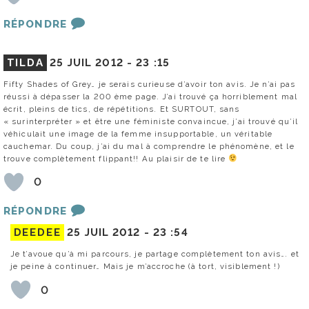
RÉPONDRE
TILDA
25 JUIL 2012 -
23 :15
Fifty Shades of Grey… je serais curieuse d’avoir ton avis. Je n’ai pas
réussi à dépasser la 200 ème page. J’ai trouvé ça horriblement mal
écrit, pleins de tics, de répétitions. Et SURTOUT, sans
« surinterpréter » et être une féministe convaincue, j’ai trouvé qu’il
véhiculait une image de la femme insupportable, un véritable
cauchemar. Du coup, j’ai du mal à comprendre le phénomène, et le
trouve complètement flippant!! Au plaisir de te lire
0
RÉPONDRE
DEEDEE
25 JUIL 2012 -
23 :54
Je t’avoue qu’à mi parcours, je partage complètement ton avis…. et
je peine à continuer… Mais je m’accroche (à tort, visiblement !)
0