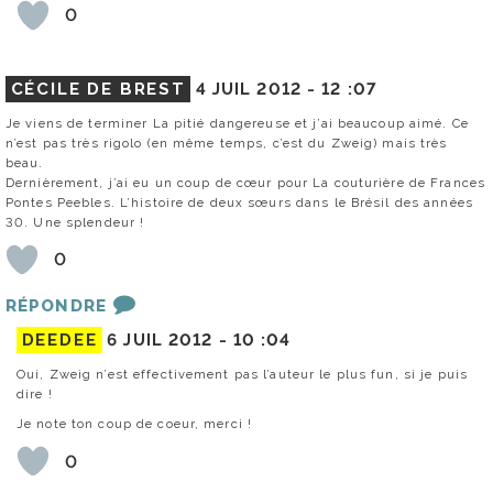
0
CÉCILE DE BREST
4 JUIL 2012 -
12 :07
Je viens de terminer La pitié dangereuse et j’ai beaucoup aimé. Ce
n’est pas très rigolo (en même temps, c’est du Zweig) mais très
beau.
Dernièrement, j’ai eu un coup de cœur pour La couturière de Frances
Pontes Peebles. L’histoire de deux sœurs dans le Brésil des années
30. Une splendeur !
0
RÉPONDRE
DEEDEE
6 JUIL 2012 -
10 :04
Oui, Zweig n’est effectivement pas l’auteur le plus fun, si je puis
dire !
Je note ton coup de coeur, merci !
0