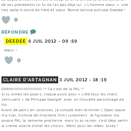
de ses précédents (si tu ne l’as pas déjà lu), « L’homme soeur », une
très belle histoire de frère et soeur. Bonne lecture estivale Deedee !
0
RÉPONDRE
DEEDEE
6 JUIL 2012 -
09 :59
Merci !
0
CLAIRE D’ARTAGNAN
3 JUIL 2012 -
18 :19
GNNNIIIIIIIIIIIIIIIIIIIIIIII !!! Ca c’est de la PAL !!
Si tu aimes les polars, craque aussi pour « L’été tous les chats
s’ennuient » de Philippe Georget, avec un chouette personnage de
flic.
Avant de partir en vacances, je compte bien terminer L’Open space
m’a tuer, histoire de m’achevé (hihi) justement. Je fignolerai ma
propre PAL la semaine prochaine, mais tu as raison, c’est déjà sentir
la crème solaire d’aller les choisir… Merci pour les idées, bises !