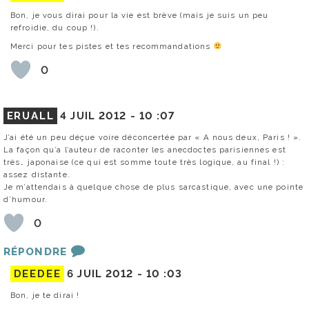
Bon, je vous dirai pour la vie est brève (mais je suis un peu
refroidie, du coup !).
Merci pour tes pistes et tes recommandations
0
ERUALL
4 JUIL 2012 -
10 :07
J’ai été un peu déçue voire déconcertée par « A nous deux, Paris ! ».
La façon qu’a l’auteur de raconter les anecdoctes parisiennes est
très… japonaise (ce qui est somme toute très logique, au final !) :
assez distante.
Je m’attendais à quelque chose de plus sarcastique, avec une pointe
d’humour.
0
RÉPONDRE
DEEDEE
6 JUIL 2012 -
10 :03
Bon, je te dirai !