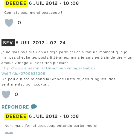
DEEDEE
6 JUIL 2012 -
10 :08
Connais pas, merci beaucoup !
0
SEV
5 JUIL 2012 -
07 :24
je ne sais pas si tu en as déjà parlé car cela fait un moment que je
n’ai pas checké tes posts littéraires, mais je suis en train de lire « un
amour vintage », c’est très plaisant.
http://www.amazon.fr/Un-amour-vintage-Isabel-
Wolff/dp/2709633205
Un peu d’histoire dans la Grande Histoire, des fringues, des
sentiments… bon cocktail.
0
RÉPONDRE
DEEDEE
6 JUIL 2012 -
10 :08
Non, mais j’en ai beaucoup entendu parler, merci !