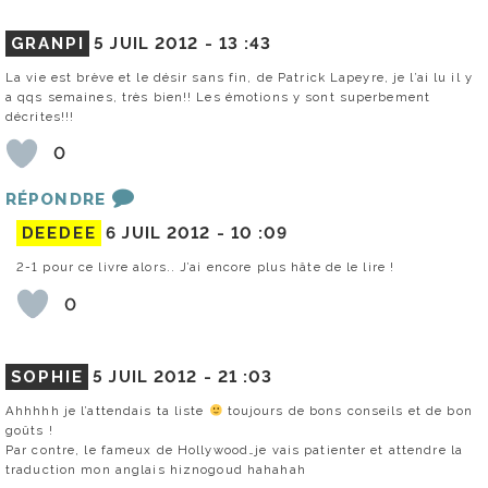
GRANPI
5 JUIL 2012 -
13 :43
La vie est brève et le désir sans fin, de Patrick Lapeyre, je l’ai lu il y
a qqs semaines, très bien!! Les émotions y sont superbement
décrites!!!
0
RÉPONDRE
DEEDEE
6 JUIL 2012 -
10 :09
2-1 pour ce livre alors.. J’ai encore plus hâte de le lire !
0
SOPHIE
5 JUIL 2012 -
21 :03
Ahhhhh je l’attendais ta liste
toujours de bons conseils et de bon
goûts !
Par contre, le fameux de Hollywood…je vais patienter et attendre la
traduction mon anglais hiznogoud hahahah