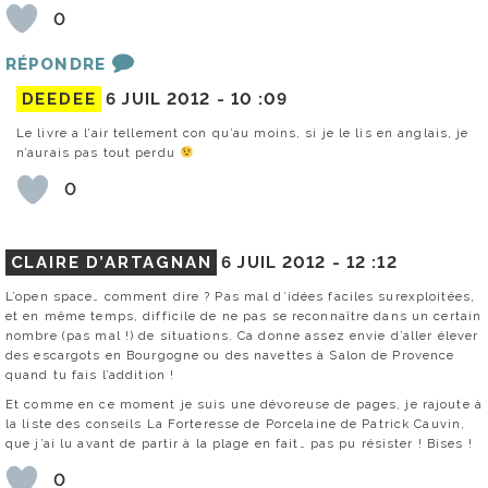
0
RÉPONDRE
DEEDEE
6 JUIL 2012 -
10 :09
Le livre a l’air tellement con qu’au moins, si je le lis en anglais, je
n’aurais pas tout perdu
0
CLAIRE D’ARTAGNAN
6 JUIL 2012 -
12 :12
L’open space… comment dire ? Pas mal d’idées faciles surexploitées,
et en même temps, difficile de ne pas se reconnaître dans un certain
nombre (pas mal !) de situations. Ca donne assez envie d’aller élever
des escargots en Bourgogne ou des navettes à Salon de Provence
quand tu fais l’addition !
Et comme en ce moment je suis une dévoreuse de pages, je rajoute à
la liste des conseils La Forteresse de Porcelaine de Patrick Cauvin,
que j’ai lu avant de partir à la plage en fait… pas pu résister ! Bises !
0