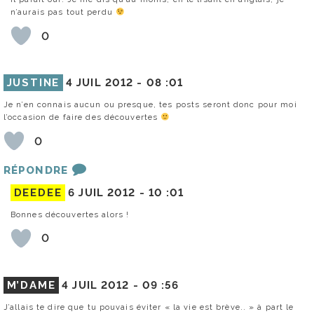
n’aurais pas tout perdu
0
JUSTINE
4 JUIL 2012 -
08 :01
Je n’en connais aucun ou presque, tes posts seront donc pour moi
l’occasion de faire des découvertes
0
RÉPONDRE
DEEDEE
6 JUIL 2012 -
10 :01
Bonnes découvertes alors !
0
M’DAME
4 JUIL 2012 -
09 :56
J’allais te dire que tu pouvais éviter « la vie est brève.. » à part le