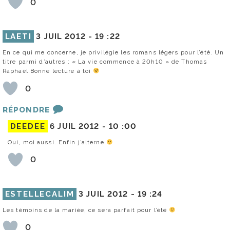
0
LAETI
3 JUIL 2012 -
19 :22
En ce qui me concerne, je privilégie les romans légers pour l’été. Un
titre parmi d’autres : « La vie commence à 20h10 » de Thomas
Raphaël.Bonne lecture à toi
0
RÉPONDRE
DEEDEE
6 JUIL 2012 -
10 :00
Oui, moi aussi. Enfin j’alterne
0
ESTELLECALIM
3 JUIL 2012 -
19 :24
Les témoins de la mariée, ce sera parfait pour l’été
0