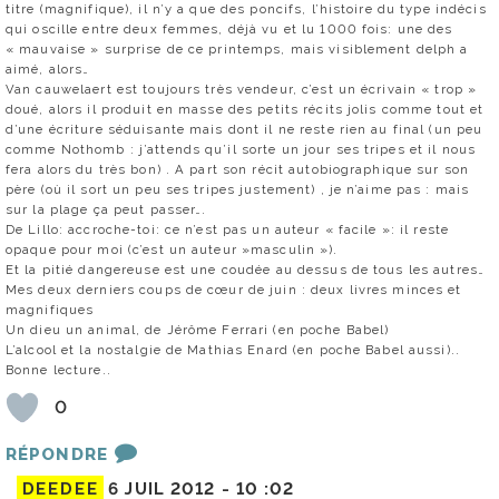
titre (magnifique), il n’y a que des poncifs, l’histoire du type indécis
qui oscille entre deux femmes, déjà vu et lu 1000 fois: une des
« mauvaise » surprise de ce printemps, mais visiblement delph a
aimé, alors…
Van cauwelaert est toujours très vendeur, c’est un écrivain « trop »
doué, alors il produit en masse des petits récits jolis comme tout et
d’une écriture séduisante mais dont il ne reste rien au final (un peu
comme Nothomb : j’attends qu’il sorte un jour ses tripes et il nous
fera alors du très bon) . A part son récit autobiographique sur son
père (où il sort un peu ses tripes justement) , je n’aime pas : mais
sur la plage ça peut passer….
De Lillo: accroche-toi: ce n’est pas un auteur « facile »: il reste
opaque pour moi (c’est un auteur »masculin »).
Et la pitié dangereuse est une coudée au dessus de tous les autres…
Mes deux derniers coups de cœur de juin : deux livres minces et
magnifiques
Un dieu un animal, de Jérôme Ferrari (en poche Babel)
L’alcool et la nostalgie de Mathias Enard (en poche Babel aussi)..
Bonne lecture..
0
RÉPONDRE
DEEDEE
6 JUIL 2012 -
10 :02