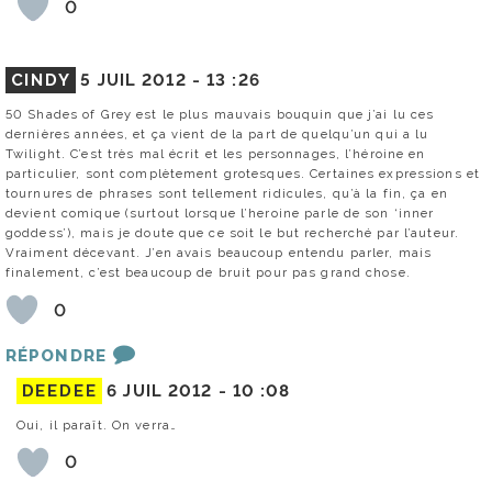
0
CINDY
5 JUIL 2012 -
13 :26
50 Shades of Grey est le plus mauvais bouquin que j’ai lu ces
dernières années, et ça vient de la part de quelqu’un qui a lu
Twilight. C’est très mal écrit et les personnages, l’héroine en
particulier, sont complètement grotesques. Certaines expressions et
tournures de phrases sont tellement ridicules, qu’à la fin, ça en
devient comique (surtout lorsque l’heroine parle de son ‘inner
goddess’), mais je doute que ce soit le but recherché par l’auteur.
Vraiment décevant. J’en avais beaucoup entendu parler, mais
finalement, c’est beaucoup de bruit pour pas grand chose.
0
RÉPONDRE
DEEDEE
6 JUIL 2012 -
10 :08
Oui, il paraît. On verra…
0