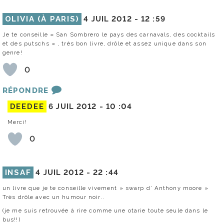
OLIVIA (À PARIS)
4 JUIL 2012 -
12 :59
Je te conseille « San Sombrero le pays des carnavals, des cocktails
et des putschs « , très bon livre, drôle et assez unique dans son
genre!
0
RÉPONDRE
DEEDEE
6 JUIL 2012 -
10 :04
Merci!
0
INSAF
4 JUIL 2012 -
22 :44
un livre que je te conseille vivement » swarp d’ Anthony moore »
Très drôle avec un humour noir..
(je me suis retrouvée à rire comme une otarie toute seule dans le
bus!!)