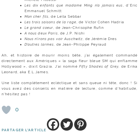
Les dix enfants que madame Ming n’a jamais eus
, d’Eric
Emmanuel Schmitt
Mon cher fils
, de Leïla Sebbar
Les trois saisons de la rage
, de Victor Cohen Hadria
Le grand coeur
, de Jean-Chrisophe Rufin
A nous deux Paris
, de J.P. Nishi
Nous n’irons pas voir Auschwitz
, de Jérémie Dres
D’autres larmes
, de Jean-Philippe Peyraud
Ah, et histoire de mourir moins bête, j’ai également commandé
directement aux Amériques « la saga fleur bleue SM qui enflamme
Hollywood », dixit Grazia. J’ai nommé
Fifty Shades of Grey,
de Erika
Leonard, aka E.L.James.
Une liste complètement ecléctique et sans queue ni tête, donc ! Si
vous avez des conseils en matière de lecture, comme d’habitude,
n’hésitez pas !
0
PARTAGER L'ARTICLE