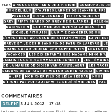
TAGS
A NOUS DEUX PARIS DE J.P. NISHI
COSMOPOLIS DE
DON DELILLO
D'AUTRES LARMES DE JEAN-PHILIPPE
PEYRAUD
ERIKA LEONARD
FIFTY SHADES OF
GREY
FIFTY SHADES OF GREY DE E.L.JAMES.
HELENA
RUBINSTEIN
LA FEMME QUI INVENTA LA BEAUTÉ DE
MICHÈLE FITOUSSI
LA PITIÉ DANGEREUSE OU
L'IMPATIENCE AU COEUR DE STEFAN ZWEIG
LA VIE EST
BRÈVE ET LE DÉSIR SANS FIN DE PATRICK LAPEYRE
LE
GRAND COEUR DE JEAN-CHRISOPHE RUFIN
LECTURES
VACANCES
LES DIX ENFANTS QUE MADAME MING N'A
JAMAIS EUS D'ERIC EMMANUEL SCHMITT
LES TÉMOINS
DE LA MARIÉE DE DIDIER VAN CAUWELAERT
LES TROIS
SAISONS DE LA RAGE DE VICTOR COHEN HADRIA
LIVRES
À LIRE
MON CHER FILS DE LEÏLA SEBBAR
NOUS
N'IRONS PAS VOIR AUSCHWITZ DE JÉRÉMIE DRES
PAL
COMMENTAIRES
DELPH’
3 JUIL 2012 -
17 :18
Le Lapeyre vaut vraiment le coup. Et si tu aimes, je te conseille un