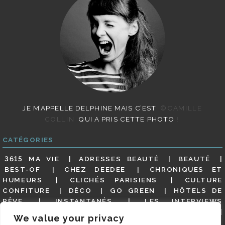
JE M’APPELLE DELPHINE MAIS C’EST
©CAMILLE
COLLIN
QUI A PRIS CETTE PHOTO !
CATÉGORIES
3615 MA VIE
ADRESSES BEAUTÉ
BEAUTÉ
BEST-OF
CHEZ DEEDEE
CHRONIQUES ET
HUMEURS
CLICHÉS PARISIENS
CULTURE
CONFITURE
DÉCO
GO GREEN
HÔTELS DE
RÊVE
INSTANTANÉS
LES INTERVIEWS
PARISIENNES
LIFESTYLE
LOOKS
MATERNITÉ
We value your privacy
MES ADRESSES
MODE
NON CLASSÉ
OLDIES