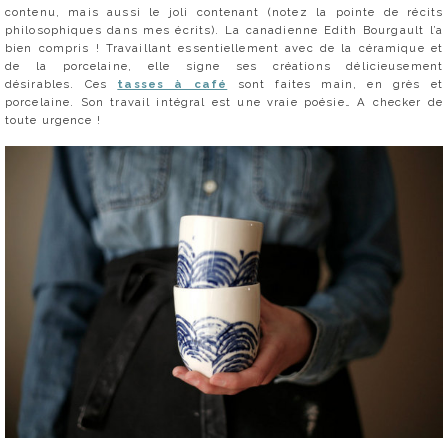
contenu, mais aussi le joli contenant (notez la pointe de récits
philosophiques dans mes écrits). La canadienne Edith Bourgault l’a
bien compris ! Travaillant essentiellement avec de la céramique et
de la porcelaine, elle signe ses créations délicieusement
désirables. Ces
tasses à café
sont faites main, en grès et
porcelaine.
Son travail intégral est une vraie poésie… A checker de
toute urgence !