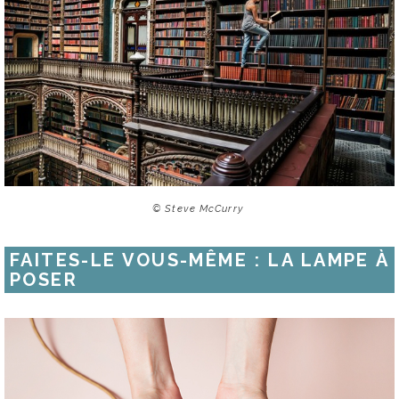
© Steve McCurry
FAITES-LE VOUS-MÊME : LA LAMPE À
POSER