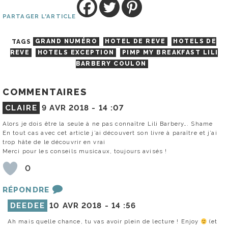
PARTAGER L'ARTICLE
TAGS
GRAND NUMÉRO
HOTEL DE REVE
HOTELS DE
REVE
HOTELS EXCEPTION
PIMP MY BREAKFAST LILI
BARBERY COULON
COMMENTAIRES
CLAIRE
9 AVR 2018 -
14 :07
Alors je dois être la seule à ne pas connaître Lili Barbery…. Shame
En tout cas avec cet article j’ai découvert son livre à paraître et j’ai
trop hâte de le découvrir en vrai
Merci pour les conseils musicaux, toujours avisés !
0
RÉPONDRE
DEEDEE
10 AVR 2018 -
14 :56
Ah mais quelle chance, tu vas avoir plein de lecture ! Enjoy
(et