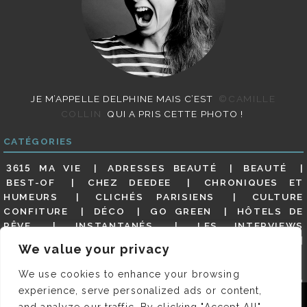
JE M’APPELLE DELPHINE MAIS C’EST
©CAMILLE
COLLIN
QUI A PRIS CETTE PHOTO !
CATÉGORIES
3615 MA VIE
ADRESSES BEAUTÉ
BEAUTÉ
BEST-OF
CHEZ DEEDEE
CHRONIQUES ET
HUMEURS
CLICHÉS PARISIENS
CULTURE
CONFITURE
DÉCO
GO GREEN
HÔTELS DE
RÊVE
INSTANTANÉS
LES INTERVIEWS
PARISIENNES
LIFESTYLE
LOOKS
MATERNITÉ
We value your privacy
MES ADRESSES
MODE
NON CLASSÉ
OLDIES
(BUT GOODIES)
PAR ICI LE MAGOT !
PARIS CITY-
We use cookies to enhance your browsing
GUIDE
PARIS EN PHOTOS
RESTAURANTS
experience, serve personalized ads or content,
REVUE DE PRESSE DÉTAILLÉE, SIOU PLAIT
SALONS
Nous utilisons des cookies pour vous garantir la meilleure