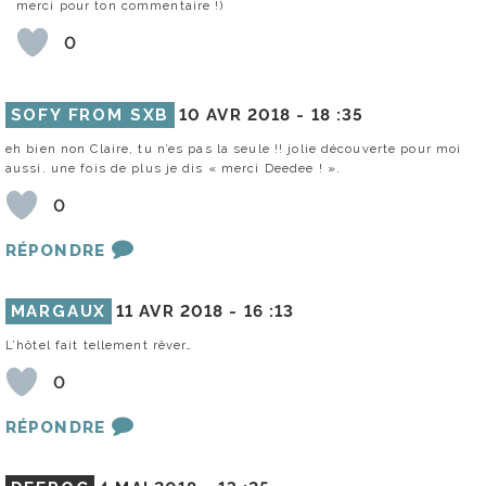
merci pour ton commentaire !)
0
SOFY FROM SXB
10 AVR 2018 -
18 :35
eh bien non Claire, tu n’es pas la seule !! jolie découverte pour moi
aussi. une fois de plus je dis « merci Deedee ! ».
0
RÉPONDRE
MARGAUX
11 AVR 2018 -
16 :13
L’hôtel fait tellement rêver…
0
RÉPONDRE