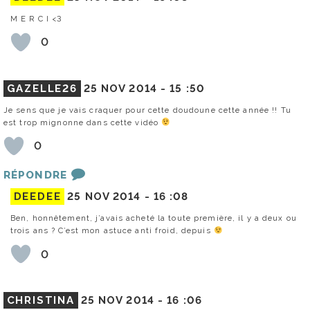
M E R C I <3
0
GAZELLE26
25 NOV 2014 -
15 :50
Je sens que je vais craquer pour cette doudoune cette année !! Tu
est trop mignonne dans cette vidéo
0
RÉPONDRE
DEEDEE
25 NOV 2014 -
16 :08
Ben, honnêtement, j’avais acheté la toute première, il y a deux ou
trois ans ? C’est mon astuce anti froid, depuis
0
CHRISTINA
25 NOV 2014 -
16 :06