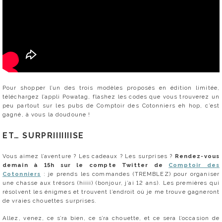
Pour shopper l’un des trois modèles proposés en édition limitée,
téléchargez l’appli Powatag, flashez les codes que vous trouverez un
peu partout sur les pubs de Comptoir des Cotonniers eh hop, c’est
gagné, à vous la doudoune !
ET… SURPRIIIIIIISE
Vous aimez l’aventure ? Les cadeaux ? Les surprises ?
Rendez-vous
demain à 15h sur le compte Twitter de
Comptoir des
Cotonniers
: je prends les commandes (TREMBLEZ) pour organiser
une chasse aux trésors (hiiii) (bonjour, j’ai 12 ans). Les premières qui
résolvent les énigmes et trouvent l’endroit où je me trouve gagneront
de vraies chouettes surprises.
Allez, venez, ce s’ra bien, ce s’ra chouette, et ce sera l’occasion de