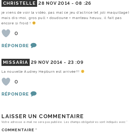
CHRISTELLE
28 NOV 2014 -
08 :26
je viens de voir la vidéo, pas mal ce jeu d’actrice (et joli maquillage)
mais dis-moi, gros pull + doudoune + manteau heuuu, il fait pas
encore si froid !
0
RÉPONDRE
MISSARIA
29 NOV 2014 -
23 :09
La nouvelle Audrey Hepburn est arrivée!!!
0
RÉPONDRE
LAISSER UN COMMENTAIRE
Votre adresse e-mail ne sera pas publiée.
Les champs obligatoires sont indiqués avec
*
COMMENTAIRE
*