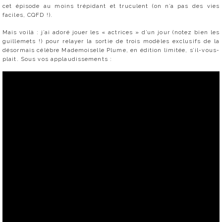
cet épisode au moins trépidant et truculent (on n’a pas des vies
faciles, CQFD !).
Mais voilà : j’ai adoré jouer les « actrices » d’un jour (notez bien les
guillemets !) pour relayer la sortie de trois modèles exclusifs de la
désormais célèbre Mademoiselle Plume, en édition limitée, s’il-vous-
plait. Sous vos applaudissements :