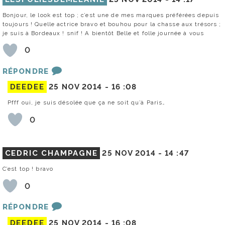
Bonjour, le look est top ; c’est une de mes marques préférées depuis
toujours ! Quelle actrice bravo et bouhou pour la chasse aux trésors ;
je suis à Bordeaux ! snif ! A bientôt Belle et folle journée à vous
0
RÉPONDRE
DEEDEE
25 NOV 2014 -
16 :08
Pfff oui, je suis désolée que ça ne soit qu’à Paris…
0
CEDRIC CHAMPAGNE
25 NOV 2014 -
14 :47
C’est top ! bravo
0
RÉPONDRE
DEEDEE
25 NOV 2014 -
16 :08