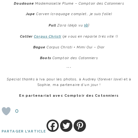
Doudoune
Mademoiselle Plume – Comptoir des Cotonniers
Jupe
Carven (craquage complet… je suis folle)
à
)
Pull
Zara (déjà vu
l
Collier
Corpus Christi
(je vous en reparle très vite !)
Bague
Corpus Christi + Mimi Oui – Dior
Boots
Comptoir des Cotonniers
***
Special thanks
à Iva pour les photos, à Audrey (
forever love
) et à
Sophie, ma partenaire d’un jour !
En partenariat avec Comptoir des Cotonniers
0
PARTAGER L'ARTICLE