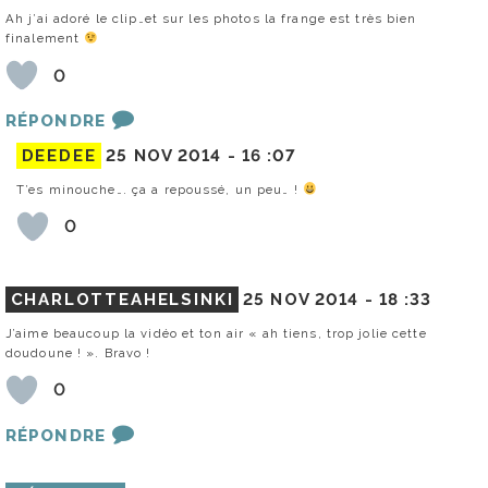
Ah j’ai adoré le clip…et sur les photos la frange est très bien
finalement
0
RÉPONDRE
DEEDEE
25 NOV 2014 -
16 :07
T’es minouche…. ça a repoussé, un peu… !
0
CHARLOTTEAHELSINKI
25 NOV 2014 -
18 :33
J’aime beaucoup la vidéo et ton air « ah tiens, trop jolie cette
doudoune ! ». Bravo !
0
RÉPONDRE