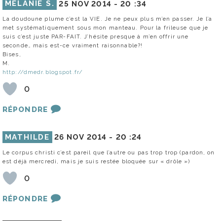
MÉLANIE S.
25 NOV 2014 -
20 :34
La doudoune plume c’est la VIE. Je ne peux plus m’en passer. Je l’a
met systématiquement sous mon manteau. Pour la frileuse que je
suis c’est juste PAR-FAIT. J’hésite presque à m’en offrir une
seconde… mais est-ce vraiment raisonnable?!
Bises,
M.
http://dmedr.blogspot.fr/
0
RÉPONDRE
MATHILDE
26 NOV 2014 -
20 :24
Le corpus christi c’est pareil que l’autre ou pas trop trop (pardon, on
est déjà mercredi, mais je suis restée bloquée sur « drôle »)
0
RÉPONDRE