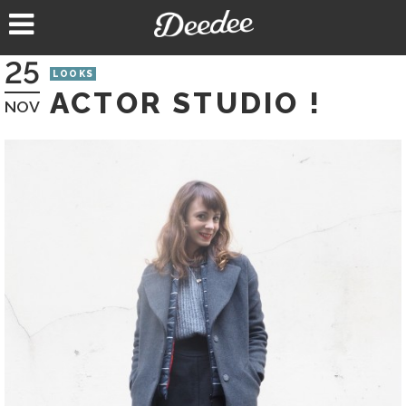
Aller
au
contenu
25
LOOKS
ACTOR STUDIO !
NOV