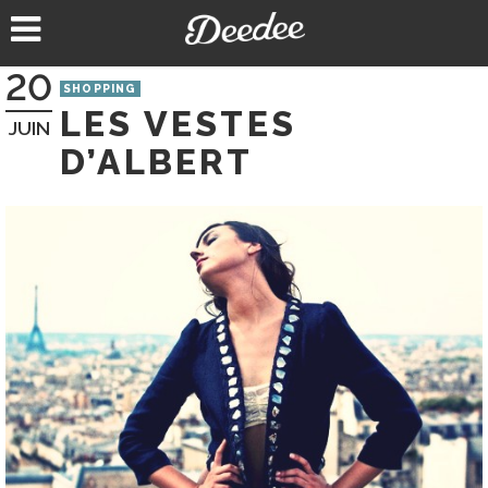
Aller
au
contenu
20
SHOPPING
LES VESTES
JUIN
D’ALBERT