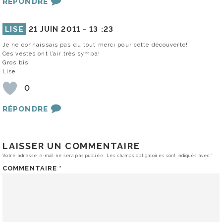
RÉPONDRE
LISE
21 JUIN 2011 -
13 :23
Je ne connaissais pas du tout merci pour cette découverte!
Ces vestes ont l’air très sympa!
Gros bis
Lise
0
RÉPONDRE
LAISSER UN COMMENTAIRE
Votre adresse e-mail ne sera pas publiée.
Les champs obligatoires sont indiqués avec
*
COMMENTAIRE
*