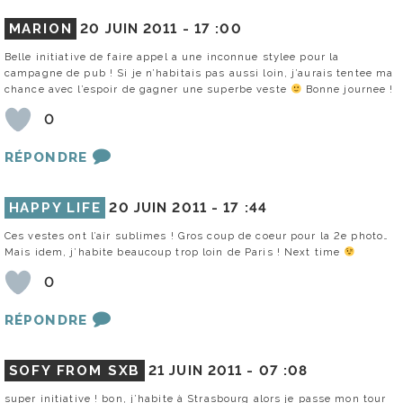
MARION
20 JUIN 2011 -
17 :00
Belle initiative de faire appel a une inconnue stylee pour la
campagne de pub ! Si je n’habitais pas aussi loin, j’aurais tentee ma
chance avec l’espoir de gagner une superbe veste
Bonne journee !
0
RÉPONDRE
HAPPY LIFE
20 JUIN 2011 -
17 :44
Ces vestes ont l’air sublimes ! Gros coup de coeur pour la 2e photo…
Mais idem, j’habite beaucoup trop loin de Paris ! Next time
0
RÉPONDRE
SOFY FROM SXB
21 JUIN 2011 -
07 :08
super initiative ! bon, j’habite à Strasbourg alors je passe mon tour