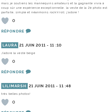
mais je soutiens les mannequins amateurs et la gagnante vivra à
coup sûr une expérience exceptionnelle. la veste de la 2è photo est
parfaite, simple et néanmoins rock’n’roll. j’adore !
0
RÉPONDRE
LAURA
21 JUIN 2011 -
11 :10
J’adore la veste beige
0
RÉPONDRE
LILIMARSH
21 JUIN 2011 -
11 :48
très belles photos!
0