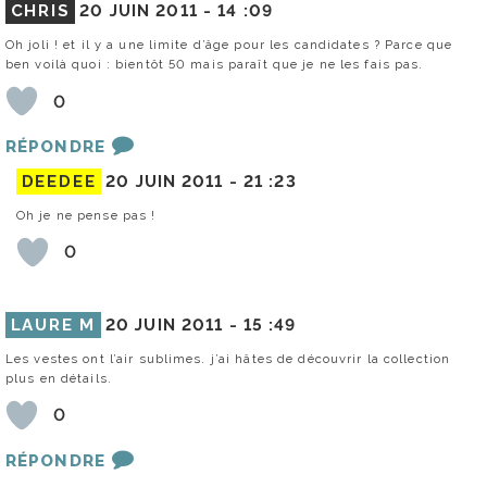
CHRIS
20 JUIN 2011 -
14 :09
Oh joli ! et il y a une limite d’âge pour les candidates ? Parce que
ben voilà quoi : bientôt 50 mais paraît que je ne les fais pas.
0
RÉPONDRE
DEEDEE
20 JUIN 2011 -
21 :23
Oh je ne pense pas !
0
LAURE M
20 JUIN 2011 -
15 :49
Les vestes ont l’air sublimes. j’ai hâtes de découvrir la collection
plus en détails.
0
RÉPONDRE