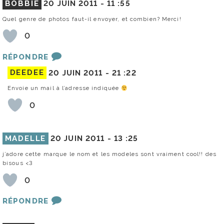
BOBBIE
20 JUIN 2011 -
11 :55
Quel genre de photos faut-il envoyer, et combien? Merci!
0
RÉPONDRE
DEEDEE
20 JUIN 2011 -
21 :22
Envoie un mail à l’adresse indiquée
0
MADELLE
20 JUIN 2011 -
13 :25
j’adore cette marque le nom et les modeles sont vraiment cool!! des
bisous <3
0
RÉPONDRE