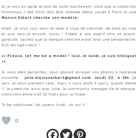
Si je vous en parle là tout de suite maintenant, c’est que la collection
Printemps / été 2012 doit être shootée début juillet à Paris et que
Maison Albert cherche son modèle
.
Ahah, je vous vois venir et râler à coup de cellulite, de kilos en trop
et que sais-je encore, tssss ! Fidèle à son esprit chic et avant-
gardiste, sachez que la marque cherche avant tout une personnalité.
Exit les tiges donc !
>> Please, let me be a model ! (oui, le lundi, je suis bilingue)
<<
Si vous êtes partantes, vous pouvez envoyer vos photos à l’adresse
suivante :
julie.maisonalbert@gmail.com. Jeudi 23, à 15h
(je
sais, je vous préviens tard… mais il vous reste 3 jours, quand même
!), la créatrice, ainsi que Julie, la community manager de la marque,
choisirons entre 5 et 10 filles pour la finale.
To be continued… (et joyeux lundi… oh oui !).
0