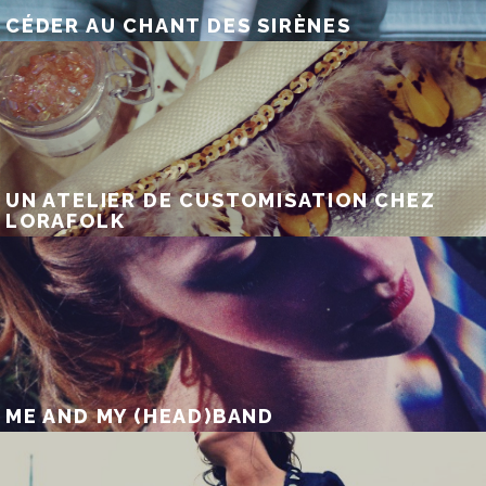
CÉDER AU CHANT DES SIRÈNES
UN ATELIER DE CUSTOMISATION CHEZ
LORAFOLK
ME AND MY (HEAD)BAND