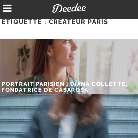
Aller
au
contenu
ÉTIQUETTE :
CRÉATEUR PARIS
PORTRAIT PARISIEN : DIANA COLLETTE,
FONDATRICE DE CASAROSA