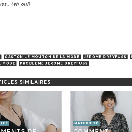
ss… (eh oui)
E
GASTON LE MOUTON DE LA MODE
JEROME DREYFUSS
A MODE
PROBLÈME JEROME DREYFUSS
ICLES SIMILAIRES
ITÉ
MATERNITÉ
EMENTS DE
COMMENT