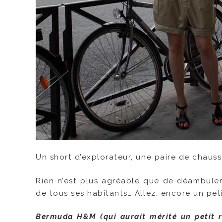
Un short d’explorateur, une paire de chauss
Rien n’est plus agréable que de déambuler 
de tous ses habitants… Allez, encore un peti
Bermuda H&M (qui aurait mérité un petit r