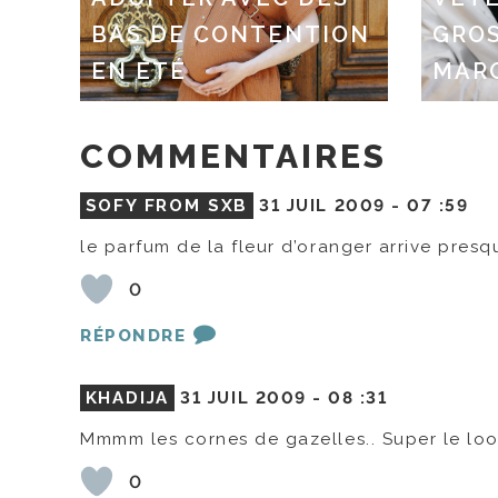
BAS DE CONTENTION
GROS
EN ÉTÉ
MAR
COMMENTAIRES
SOFY FROM SXB
31 JUIL 2009 -
07 :59
le parfum de la fleur d’oranger arrive presq
0
RÉPONDRE
KHADIJA
31 JUIL 2009 -
08 :31
Mmmm les cornes de gazelles.. Super le loo
0