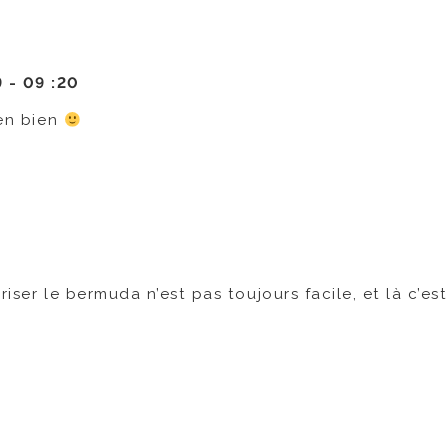
9 -
09 :20
 en bien
triser le bermuda n’est pas toujours facile, et là c’es