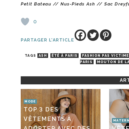
Petit Bateau // Nus-Pieds Ash // Sac Dreyfu
0
PARTAGER L'ARTICLE
TAGS
ASH
ÉTÉ À PARIS
FASHION PAS VICTIM
PARIS
MOUTON DE L
ART
MODE
TOP 3 DES
VÊTEMENTS À
MATERN
ADOPTER AVEC DES
VÊT