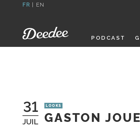
Aller
FR
|
EN
au
contenu
PODCAST
G
31
LOOKS
GASTON JOUE
JUIL