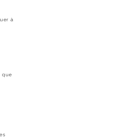
nuer à
t que
res