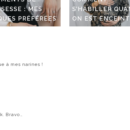
SESSE : MES
S’HABILLER QU
QUES PRÉFÉRÉES
ON EST ENCEIN
ue à mes narines !
k. Bravo…