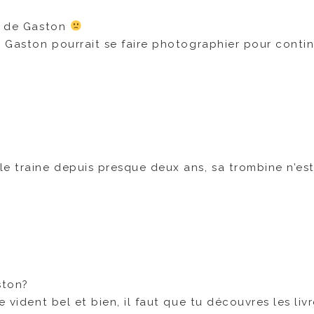
le de Gaston
ù Gaston pourrait se faire photographier pour conti
e le traine depuis presque deux ans, sa trombine n’es
ston?
 vident bel et bien, il faut que tu découvres les liv