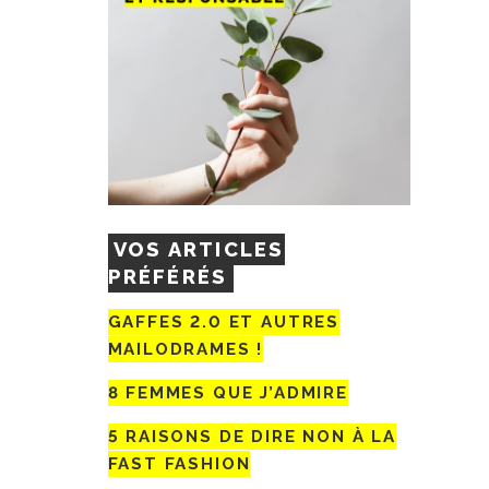
VOS ARTICLES
PRÉFÉRÉS
GAFFES 2.0 ET AUTRES
MAILODRAMES !
8 FEMMES QUE J’ADMIRE
5 RAISONS DE DIRE NON À LA
FAST FASHION