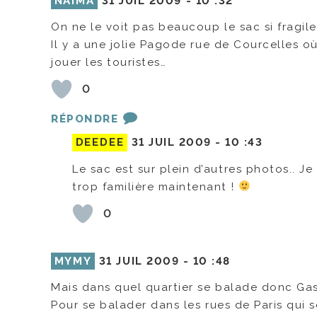
NAIMA
31 JUIL 2009 -
10 :32
On ne le voit pas beaucoup le sac si fragi
Il y a une jolie Pagode rue de Courcelles o
jouer les touristes…
0
RÉPONDRE
DEEDEE
31 JUIL 2009 -
10 :43
Le sac est sur plein d’autres photos.. J
trop familière maintenant !
0
MYMY
31 JUIL 2009 -
10 :48
Mais dans quel quartier se balade donc Ga
Pour se balader dans les rues de Paris qui se