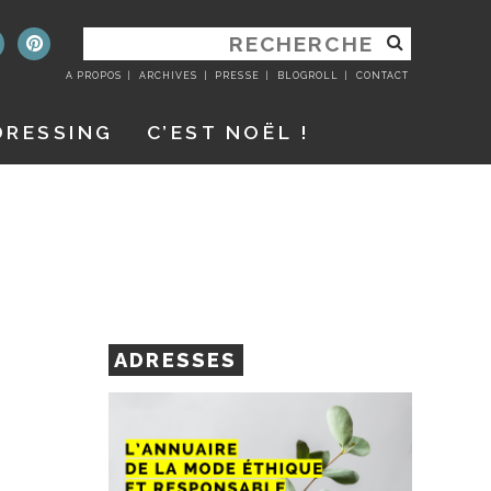
RECHERCHER
:
A PROPOS
ARCHIVES
PRESSE
BLOGROLL
CONTACT
DRESSING
C’EST NOËL !
ADRESSES