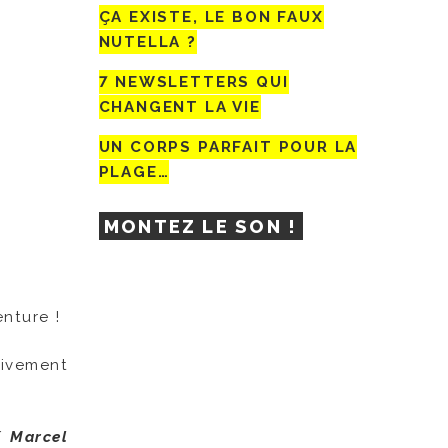
ÇA EXISTE, LE BON FAUX
NUTELLA ?
7 NEWSLETTERS QUI
CHANGENT LA VIE
UN CORPS PARFAIT POUR LA
PLAGE…
MONTEZ LE SON !
nture !
sivement
/ Marcel