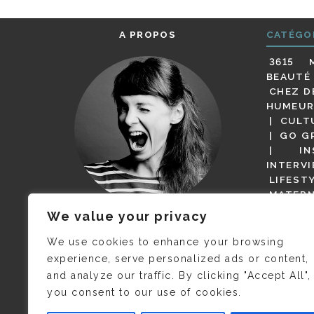
A PROPOS
CATÉGO
3615 
BEAUTÉ
CHEZ D
HUMEUR
CULT
GO G
IN
INTERV
LIFEST
MATERN
MODE
We value your privacy
(BUT G
JE M’APPELLE DELPHINE MAIS
MAGOT 
C’EST
©CAMILLE COLLIN
QUI A
We use cookies to enhance your browsing
PARI
PRIS CETTE PHOTO !
experience, serve personalized ads or content,
RESTA
and analyze our traffic. By clicking "Accept All",
PRESSE 
you consent to our use of cookies.
SALONS
VIDÉOS