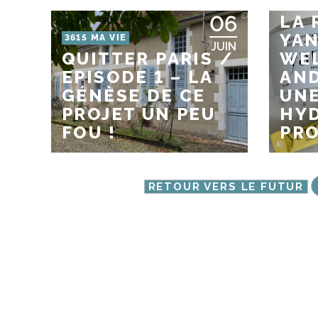
TES
06
LA 
YA
3615 MA VIE
JUIN
QUITTER PARIS /
WEL
EPISODE 1 – LA
AND
GÉNÈSE DE CE
UNE
PROJET UN PEU
HYD
FOU !
PR
RETOUR VERS LE FUTUR