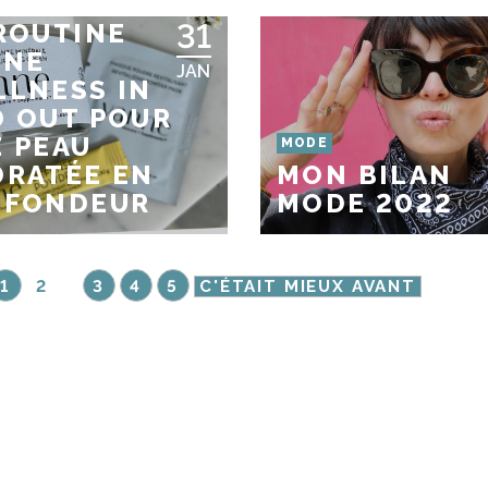
T PRODUITS :
31
ROUTINE
NNE
JAN
LNESS IN
 OUT POUR
 PEAU
MODE
RATÉE EN
MON BILAN
OFONDEUR
MODE 2022
1
2
3
4
5
C'ÉTAIT MIEUX AVANT