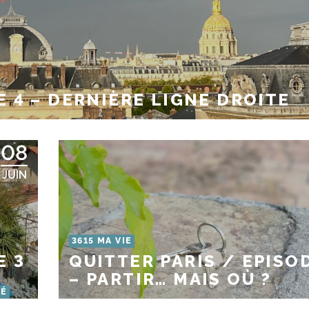
E 4 – DERNIÈRE LIGNE DROITE
08
JUIN
3615 MA VIE
E 3
QUITTER PARIS / EPISO
– PARTIR… MAIS OÙ ?
TÉ