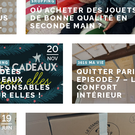
SHOPPING
T
OÙ ACHETER DES JOUET
US
DE BONNE QUALITÉ EN
L
SECONDE MAIN ?
20
NOV
ING
3615 MA VIE
IDÉES
QUITTER PARI
DEAUX
EPISODE 7 – 
SPONSABLES
CONFORT
R ELLES !
INTÉRIEUR
19
JUIN