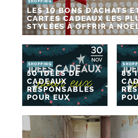
SHOPPING
LES 10 BONS D’ACHATS E
CARTES CADEAUX LES PL
STYLÉES À OFFRIR À NOË
30
NOV
SHOPPING
SHOPP
50 IDÉES DE
85 
CADEAUX
CA
RESPONSABLES
RE
POUR EUX
POU