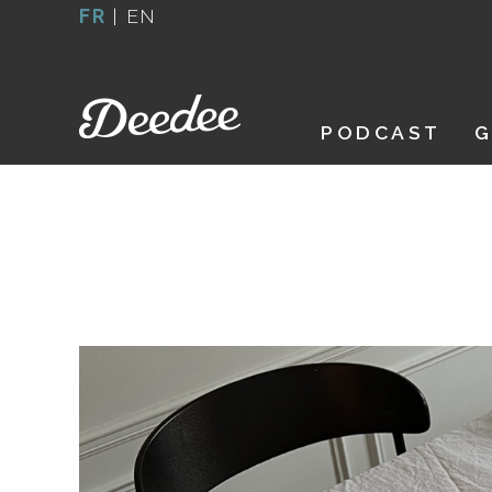
Aller
FR
|
EN
au
contenu
PODCAST
G