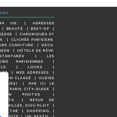
RIES
MA VIE
ADRESSES
BEAUTÉ
BEST-OF
EEDEE
CHRONIQUES ET
S
CLICHÉS PARISIENS
URE CONFITURE
DÉCO
REEN
HÔTELS DE RÊVE
STANTANÉS
LES
IEWS PARISIENNES
YLE
LOOKS
ITÉ
MES ADRESSES
NON CLASSÉ
OLDIES
OODIES)
PAR ICI LE
!
PARIS CITY-GUIDE
S EN PHOTOS
URANTS
REVUE DE
DÉTAILLÉE, SIOU PLAIT
 DE THÉ
SHOPPING
VITE ! UN RESTO