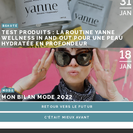
31
JAN
BEAUTÉ
TEST PRODUITS : LA ROUTINE YANNE
WELLNESS IN AND OUT POUR UNE PEAU
HYDRATÉE EN PROFONDEUR
18
JAN
MODE
MON BILAN MODE 2022
RETOUR VERS LE FUTUR
C'ÉTAIT MIEUX AVANT