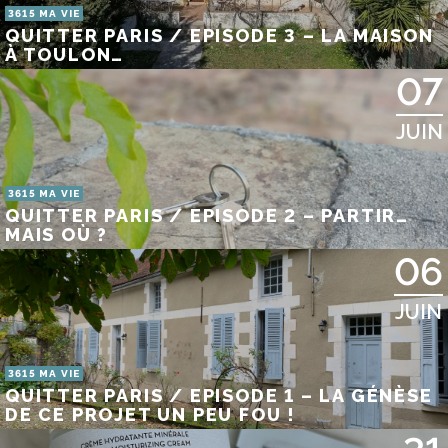
3615 MA VIE
QUITTER PARIS / EPISODE 3 – LA MAISON
À TOULON…
07
JUIN
3615 MA VIE
QUITTER PARIS / EPISODE 2 – PARTIR…
MAIS OÙ ?
06
JUIN
3615 MA VIE
QUITTER PARIS / EPISODE 1 – LA GÉNÈSE
DE CE PROJET UN PEU FOU !