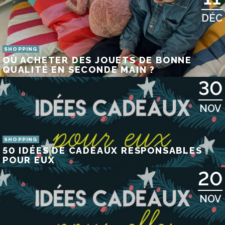
DÉC
SHOPPING
OÙ ACHETER DES JOUETS DE BONNE
QUALITÉ EN SECONDE MAIN ?
30
NOV
SHOPPING
50 IDÉES DE CADEAUX RESPONSABLES
POUR EUX
20
NOV