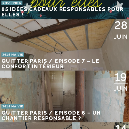
SHOPPING
85 IDÉES CADEAUX RESPONSABLES POUR
ELLES !
28
JUIN
3615 MA VIE
QUITTER PARIS / EPISODE 7 – LE
CONFORT INTÉRIEUR
19
JUIN
3615 MA VIE
QUITTER PARIS / EPISODE 6 – UN
CHANTIER RESPONSABLE ?
14