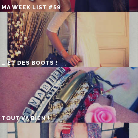
MA WEEK LIST #59
… ET DES BOOTS !
TOUT VA BIEN !