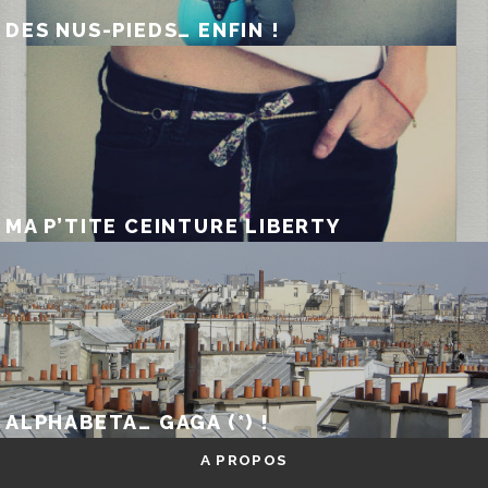
DES NUS-PIEDS… ENFIN !
MA P’TITE CEINTURE LIBERTY
ALPHABETA… GAGA (*) !
A PROPOS