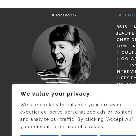
A PROPOS
CATÉGO
3615 
BEAUTÉ
CHEZ D
HUMEUR
CULT
GO G
IN
INTERV
LIFEST
MATERN
MODE
We value your privacy
(BUT G
JE M’APPELLE DELPHINE MAIS
MAGOT 
C’EST
©CAMILLE COLLIN
QUI A
We use cookies to enhance your browsing
PARI
PRIS CETTE PHOTO !
experience, serve personalized ads or content,
RESTA
and analyze our traffic. By clicking "Accept All",
PRESSE 
you consent to our use of cookies.
SALONS
VIDÉOS