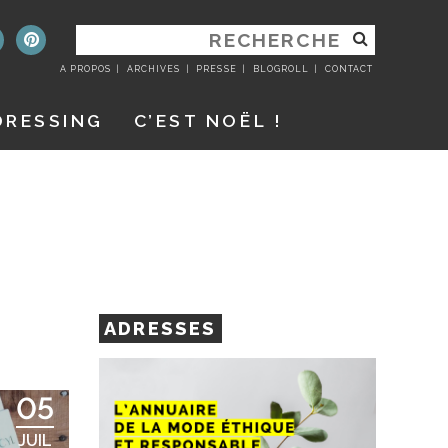
RECHERCHER
:
A PROPOS
ARCHIVES
PRESSE
BLOGROLL
CONTACT
DRESSING
C’EST NOËL !
ADRESSES
05
JUIL