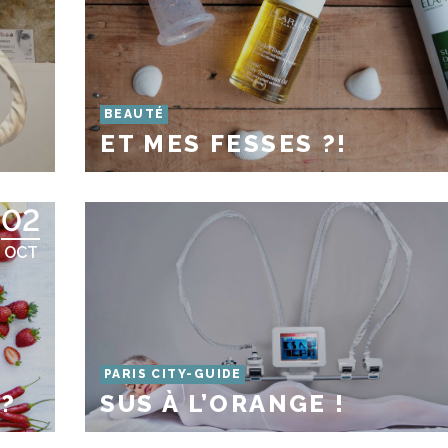
BEAUTÉ
ET MES FESSES ?!
02
OCT
S
PARIS CITY-GUIDE
 ?
SUS À L’ORANGE !