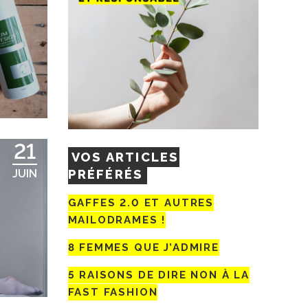
21
VOS ARTICLES
PRÉFÉRÉS
JUIN
GAFFES 2.0 ET AUTRES
MAILODRAMES !
8 FEMMES QUE J’ADMIRE
5 RAISONS DE DIRE NON À LA
FAST FASHION