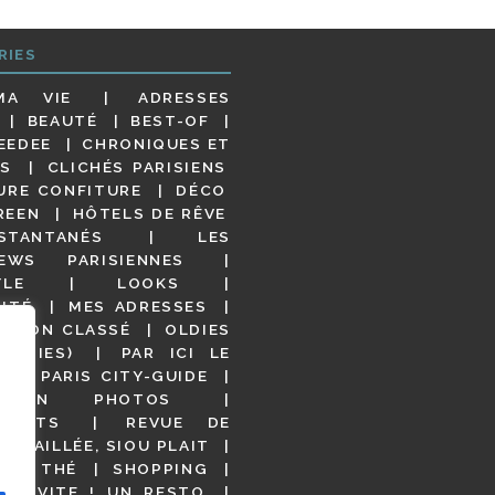
RIES
MA VIE
ADRESSES
BEAUTÉ
BEST-OF
EEDEE
CHRONIQUES ET
S
CLICHÉS PARISIENS
URE CONFITURE
DÉCO
REEN
HÔTELS DE RÊVE
STANTANÉS
LES
IEWS PARISIENNES
YLE
LOOKS
ITÉ
MES ADRESSES
NON CLASSÉ
OLDIES
OODIES)
PAR ICI LE
!
PARIS CITY-GUIDE
S EN PHOTOS
URANTS
REVUE DE
DÉTAILLÉE, SIOU PLAIT
 DE THÉ
SHOPPING
VITE ! UN RESTO