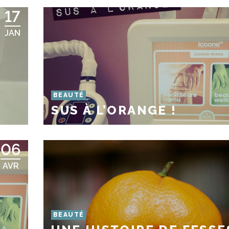
17
JAN
BEAUTÉ
SUS À L’ORANGE !
06
AVR
BEAUTÉ