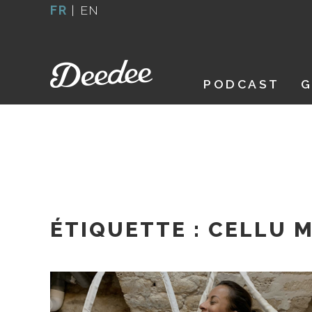
Aller
FR
|
EN
au
contenu
PODCAST
G
ÉTIQUETTE :
CELLU 