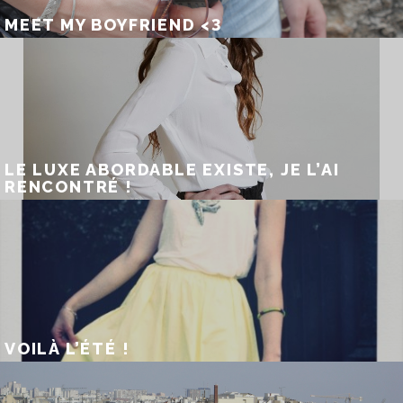
MEET MY BOYFRIEND <3
LE LUXE ABORDABLE EXISTE, JE L’AI
RENCONTRÉ !
VOILÀ L’ÉTÉ !