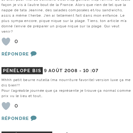
façon je vis à l’autre bout de la France. Alors que rien de tel que la
nappe de tata Jeanine, des salades composées et/ou sandwichs,
assis à même l’herbe. J’en ai tellement fait dans mon enfance. Le
plus sympa encore, pique nique sur la plage. Tiens, ton article m’a
donné l’envie de préparer un pique nique sur la plage. Qui veut
venir?
0
RÉPONDRE
PÉNÉLOPE BIS
9 AOÛT 2008 -
10 :07
Mhhh petit beurre nutella (ma nourriture favorite) version luxe ça me
dis bien!!!
Pour l’agréable journée que ça représente je trouve ça normal comme
prix vu le lieu et tout…
0
RÉPONDRE