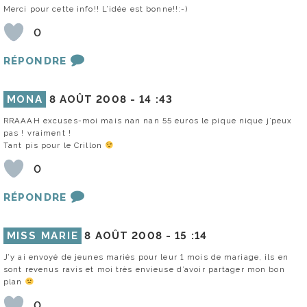
Merci pour cette info!! L’idée est bonne!!:-)
0
RÉPONDRE
MONA
8 AOÛT 2008 -
14 :43
RRAAAH excuses-moi mais nan nan 55 euros le pique nique j’peux
pas ! vraiment !
Tant pis pour le Crillon
0
RÉPONDRE
MISS MARIE
8 AOÛT 2008 -
15 :14
J’y ai envoyé de jeunes mariés pour leur 1 mois de mariage, ils en
sont revenus ravis et moi très envieuse d’avoir partager mon bon
plan
0