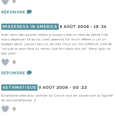
0
RÉPONDRE
MISSPRESS IN AMERICA
8 AOÛT 2008 -
18 :34
Aller dans des grands hôtels a toujours été un rêve de petite fille.
Alors dépenser 55 euros, c’est peanuts für mich! Même si j’ai un
budget serré, j’aurais fais un de mes trucs sur ma LONGUE liste de
"ce que je veux faire au moins une fois dans ma vie". Merci pour le
bon plan!
0
RÉPONDRE
ASTHMATIQUE
9 AOÛT 2008 -
00 :22
Excellente idée pour profiter du Crillon tout en conservant la dignité
de son portefeuille :X
0