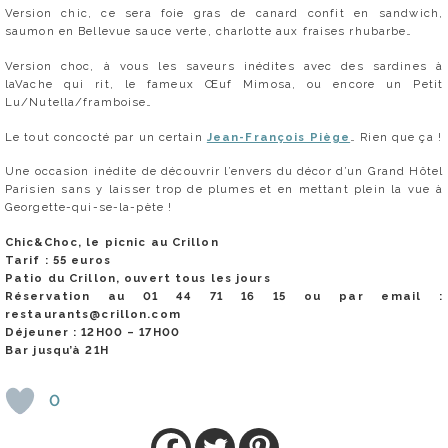
Version chic, ce sera foie gras de canard confit en sandwich,
saumon en Bellevue sauce verte, charlotte aux fraises rhubarbe…
Version choc, à vous les saveurs inédites avec des sardines à
laVache qui rit, le fameux Œuf Mimosa, ou encore un Petit
Lu/Nutella/framboise…
Le tout concocté par un certain
Jean-François Piège
… Rien que ça !
Une occasion inédite de découvrir l’envers du décor d’un Grand Hôtel
Parisien sans y laisser trop de plumes et en mettant plein la vue à
Georgette-qui-se-la-pète !
Chic&Choc, le picnic au Crillon
Tarif : 55 euros
Patio du Crillon, ouvert tous les jours
Réservation au 01 44 71 16 15 ou par email :
restaurants@crillon.com
Déjeuner : 12H00 – 17H00
Bar jusqu’à 21H
0