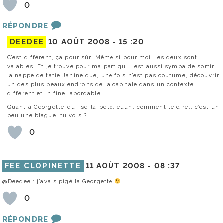
0
RÉPONDRE
DEEDEE
10 AOÛT 2008 -
15 :20
C’est différent, ça pour sûr. Même si pour moi, les deux sont
valables. Et je trouve pour ma part qu’il est aussi sympa de sortir
la nappe de tatie Janine que, une fois n’est pas coutume, découvrir
un des plus beaux endroits de la capitale dans un contexte
différent et in fine, abordable.
Quant à Georgette-qui-se-la-pète, euuh, comment te dire.. c’est un
peu une blague, tu vois ?
0
FEE CLOPINETTE
11 AOÛT 2008 -
08 :37
@Deedee : j’avais pigé la Georgette
0
RÉPONDRE