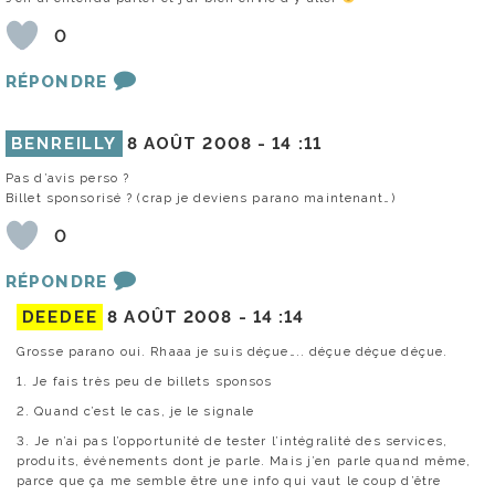
0
RÉPONDRE
BENREILLY
8 AOÛT 2008 -
14 :11
Pas d’avis perso ?
Billet sponsorisé ? (crap je deviens parano maintenant…)
0
RÉPONDRE
DEEDEE
8 AOÛT 2008 -
14 :14
Grosse parano oui. Rhaaa je suis déçue….. déçue déçue déçue.
1. Je fais très peu de billets sponsos
2. Quand c’est le cas, je le signale
3. Je n’ai pas l’opportunité de tester l’intégralité des services,
produits, événements dont je parle. Mais j’en parle quand même,
parce que ça me semble être une info qui vaut le coup d’être