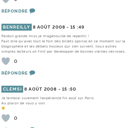
RÉPONDRE
BENREILLY
8 AOÛT 2008 -
15 :49
Pardon grande miss je m’agenouille de repentir !
Faut dire qu’avec tout le foin des billets sponso en ce moment sur la
blogosphère et les débats houleux qui s’en suivent, nous autres
simples lecteurs on finit par développer de bonnes vieilles névroses…
0
RÉPONDRE
CLEMSI
8 AOÛT 2008 -
15 :50
Je tenterai surement l’expérience fin aout sur Paris.
Au plaisir de vous y voir.
0