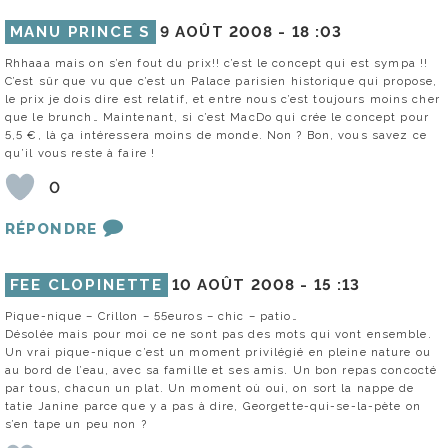
MANU PRINCE S
9 AOÛT 2008 -
18 :03
Rhhaaa mais on s’en fout du prix!! c’est le concept qui est sympa !!
C’est sûr que vu que c’est un Palace parisien historique qui propose,
le prix je dois dire est relatif, et entre nous c’est toujours moins cher
que le brunch… Maintenant, si c’est MacDo qui crée le concept pour
5,5 €, là ça intéressera moins de monde. Non ? Bon, vous savez ce
qu’il vous reste à faire !
0
RÉPONDRE
FEE CLOPINETTE
10 AOÛT 2008 -
15 :13
Pique-nique – Crillon – 55euros – chic – patio…
Désolée mais pour moi ce ne sont pas des mots qui vont ensemble.
Un vrai pique-nique c’est un moment privilégié en pleine nature ou
au bord de l’eau, avec sa famille et ses amis. Un bon repas concocté
par tous, chacun un plat. Un moment où oui, on sort la nappe de
tatie Janine parce que y a pas à dire, Georgette-qui-se-la-pète on
s’en tape un peu non ?