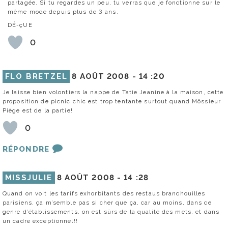
partagée. Si tu regardes un peu, tu verras que je fonctionne sur le
même mode depuis plus de 3 ans.
DÉ-çUE
0
FLO BRETZEL
8 AOÛT 2008 -
14 :20
Je laisse bien volontiers la nappe de Tatie Jeanine à la maison, cette
proposition de picnic chic est trop tentante surtout quand Môssieur
Piège est de la partie!
0
RÉPONDRE
MISSJULIE
8 AOÛT 2008 -
14 :28
Quand on voit les tarifs exhorbitants des restaus branchouilles
parisiens, ça m’semble pas si cher que ça, car au moins, dans ce
genre d’établissements, on est sûrs de la qualité des mets, et dans
un cadre exceptionnel!!