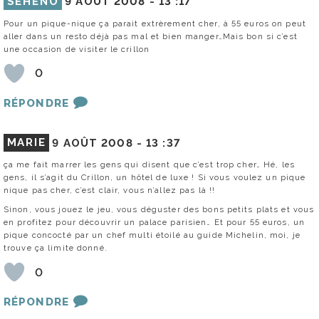
SEHENO
9 AOÛT 2008 -
13 :17
Pour un pique-nique ça parait extrèrement cher, à 55 euros on peut
aller dans un resto déjà pas mal et bien manger…Mais bon si c’est
une occasion de visiter le crillon
0
RÉPONDRE
MARIE
9 AOÛT 2008 -
13 :37
ça me fait marrer les gens qui disent que c’est trop cher… Hé, les
gens, il s’agit du Crillon, un hôtel de luxe ! Si vous voulez un pique
nique pas cher, c’est clair, vous n’allez pas là !!
Sinon, vous jouez le jeu, vous déguster des bons petits plats et vous
en profitez pour découvrir un palace parisien… Et pour 55 euros, un
pique concocté par un chef multi étoilé au guide Michelin, moi, je
trouve ça limite donné.
0
RÉPONDRE