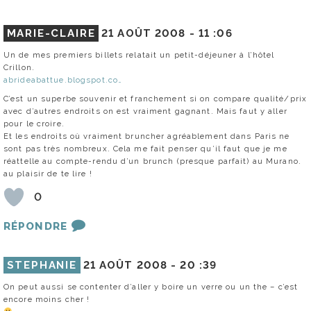
MARIE-CLAIRE
21 AOÛT 2008 -
11 :06
Un de mes premiers billets relatait un petit-déjeuner à l’hôtel
Crillon.
abrideabattue.blogspot.co…
C’est un superbe souvenir et franchement si on compare qualité/prix
avec d’autres endroits on est vraiment gagnant. Mais faut y aller
pour le croire.
Et les endroits où vraiment bruncher agréablement dans Paris ne
sont pas très nombreux. Cela me fait penser qu’il faut que je me
réattelle au compte-rendu d’un brunch (presque parfait) au Murano.
au plaisir de te lire !
0
RÉPONDRE
STEPHANIE
21 AOÛT 2008 -
20 :39
On peut aussi se contenter d’aller y boire un verre ou un the – c’est
encore moins cher !