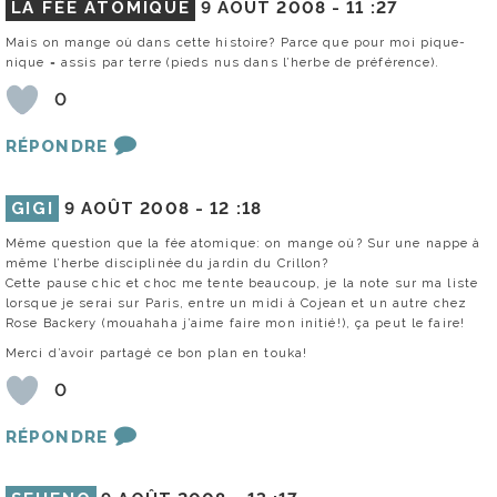
LA FÉE ATOMIQUE
9 AOÛT 2008 -
11 :27
Mais on mange où dans cette histoire? Parce que pour moi pique-
nique = assis par terre (pieds nus dans l’herbe de préférence).
0
RÉPONDRE
GIGI
9 AOÛT 2008 -
12 :18
Même question que la fée atomique: on mange où? Sur une nappe à
même l’herbe disciplinée du jardin du Crillon?
Cette pause chic et choc me tente beaucoup, je la note sur ma liste
lorsque je serai sur Paris, entre un midi à Cojean et un autre chez
Rose Backery (mouahaha j’aime faire mon initié!), ça peut le faire!
Merci d’avoir partagé ce bon plan en touka!
0
RÉPONDRE