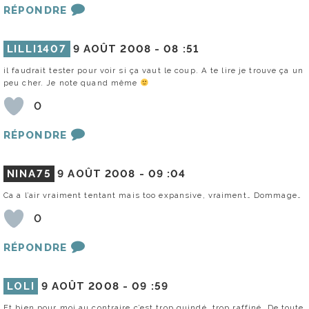
RÉPONDRE
LILLI1407
9 AOÛT 2008 -
08 :51
il faudrait tester pour voir si ça vaut le coup. A te lire je trouve ça un
peu cher. Je note quand même
0
RÉPONDRE
NINA75
9 AOÛT 2008 -
09 :04
Ca a l’air vraiment tentant mais too expansive, vraiment… Dommage…
0
RÉPONDRE
LOLI
9 AOÛT 2008 -
09 :59
Et bien pour moi au contraire c’est trop guindé, trop raffiné. De toute