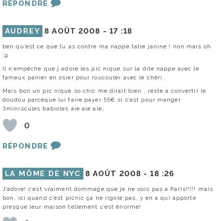
RÉPONDRE
AUDREY
8 AOÛT 2008 -
17 :18
ben qu’est ce que tu as contre ma nappe tatie janine ! non mais oh
:p
Il n’empêche que j adore les pic nique sur la dite nappe avec le
fameux panier en osier pour roucouler avec le chéri .
Mais bon un pic nique so chic me dirait bien , reste a convertir le
doudou parceque lui faire payer 55€ si c’est pour manger
3miniscules babioles aie aie aie…
0
RÉPONDRE
LA MÔME DE NYC
8 AOÛT 2008 -
18 :26
J’adore! c’est vraiment dommage que je ne sois pas à Paris!!!!! mais
bon, ici quand c’est picnic ça ne rigole pas, y en a qui apporte
presque leur maison tellement c’est énorme!