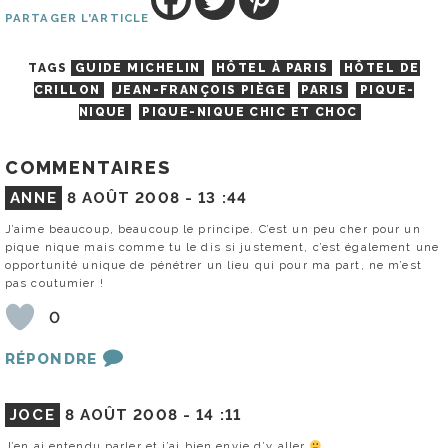
PARTAGER L'ARTICLE
TAGS
GUIDE MICHELIN
HÔTEL À PARIS
HÔTEL DE
CRILLON
JEAN-FRANÇOIS PIÈGE
PARIS
PIQUE-
NIQUE
PIQUE-NIQUE CHIC ET CHOC
COMMENTAIRES
ANNE
8 AOÛT 2008 -
13 :44
J’aime beaucoup, beaucoup le principe. C’est un peu cher pour un
pique nique mais comme tu le dis si justement, c’est également une
opportunité unique de pénétrer un lieu qui pour ma part, ne m’est
pas coutumier !
0
RÉPONDRE
JOCE
8 AOÛT 2008 -
14 :11
J’en ai entendu parler et j’ai bien envie d’y aller