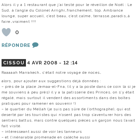
Alors il y a 1 restaurant que j’ai testé pour le réveillon de Noël : Le
Sud, à l’angle du Colonel Arrighi…franchement, top. Ambiance
lounge, super accueil, c’est beau, c’est calme, terrasse…paradis…à
faire…vraiment !!!!
0
RÉPONDRE
CISSOU
4 AVR 2008 -
12 :14
Raaaaah Marrakech… c’était notre voyage de noces…
alors, pour ajouter aux suggestions déjà données :
– près de la place Jemaa-el-Fna, (il y a la poste dans ce coin là si je
me souviens à peu près) il y a la patisserie des Princes, on s’y était
régalé, mais surtout il vendent des assortiments dans des boîtes
pratiques pour ramener en souvenir !)
– le quartier du Mellah (je suis pas sûre de l’orthographe), qui est
deserté par les touristes qui n’osent pas trop s’aventurer hors des
sentiers battus, mais contre quelques pièces un garçon nous l’avait
fait visité.
– intéresseant aussi de voir les tanneurs
– et l’inénarable promenade en calèche aussi