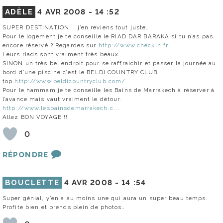
ADÈLE
4 AVR 2008 -
14 :52
SUPER DESTINATION;.. j’en reviens tout juste…
Pour le logement je te conseille le RIAD DAR BARAKA si tu n’as pas
encore réservé ? Regardes sur
http://www.checkin.fr
.
Leurs riads sont vraiment très beaux.
SINON un très bel endroit pour se raffraichir et passer la journée au
bord d’une piscine c’est le BELDI COUNTRY CLUB
top.
http://www.beldicountryclub.com/
Pour le hammam je te conseille les Bains de Marrakech à réserver à
l’avance mais vaut vraiment le détour.
http://www.lesbainsdemarrakech.c..
.
Allez BON VOYAGE !!
0
RÉPONDRE
BOUCLETTE
4 AVR 2008 -
14 :54
Super génial, y’en a au moins une qui aura un super beau temps.
Profite bien et prends plein de photos…