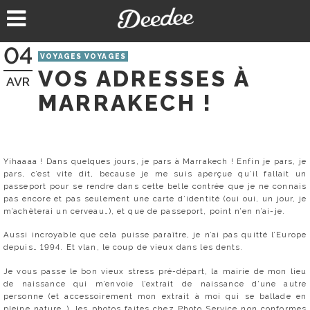
Aller
au
contenu
04
VOYAGES VOYAGES
VOS ADRESSES À
AVR
MARRAKECH !
Yihaaaa ! Dans quelques jours, je pars à Marrakech ! Enfin je pars, je
pars, c’est vite dit, because je me suis aperçue qu’il fallait un
passeport pour se rendre dans cette belle contrée que je ne connais
pas encore et pas seulement une carte d’identité (oui oui, un jour, je
m’achèterai un cerveau…), et que de passeport, point n’en n’ai-je.
Aussi incroyable que cela puisse paraître, je n’ai pas quitté l’Europe
depuis… 1994. Et vlan, le coup de vieux dans les dents.
Je vous passe le bon vieux stress pré-départ, la mairie de mon lieu
de naissance qui m’envoie l’extrait de naissance d’une autre
personne (et accessoirement mon extrait à moi qui se ballade en
pleine nature…), les photos faites chez Photo Service non conformes