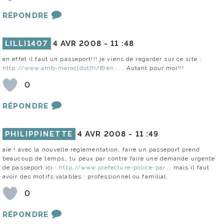
RÉPONDRE
LILLI1407
4 AVR 2008 -
11 :48
en effet il faut un passeport!!! je viens de regarder sur ce site :
http://www.amb-maroc[dot]fr/Bien..
. . Autant pour moi!!!
0
RÉPONDRE
PHILIPPINETTE
4 AVR 2008 -
11 :49
aïe ! avec la nouvelle réglementation, faire un passeport prend
beaucoup de temps… tu peux par contre faire une demande urgente
de passeport ici :
http://www.prefecture-police-par..
. mais il faut
avoir des motifs valables : professionnel ou familial.
0
RÉPONDRE