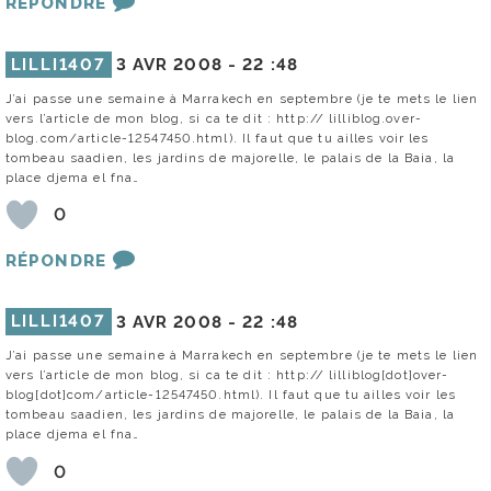
RÉPONDRE
LILLI1407
3 AVR 2008 -
22 :48
J’ai passe une semaine à Marrakech en septembre (je te mets le lien
vers l’article de mon blog, si ca te dit : http:// lilliblog.over-
blog.com/article-12547450.html). Il faut que tu ailles voir les
tombeau saadien, les jardins de majorelle, le palais de la Baia, la
place djema el fna…
0
RÉPONDRE
LILLI1407
3 AVR 2008 -
22 :48
J’ai passe une semaine à Marrakech en septembre (je te mets le lien
vers l’article de mon blog, si ca te dit : http:// lilliblog[dot]over-
blog[dot]com/article-12547450.html). Il faut que tu ailles voir les
tombeau saadien, les jardins de majorelle, le palais de la Baia, la
place djema el fna…
0