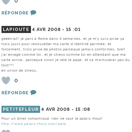
0
RÉPONDRE
LAPIOUTE
4 AVR 2008 -
15 :01
gééénial!! je pars à Rome dans 4 semaines… et je m’y suis prise ya
trois jours pour renouveller ma carte d’identité perimée… et
forcement… trois prise de photos parceque jamais conformes… bref
j’ai enragé comme toi… et je stress comme toi en attendant que ma
carte arrive… parceque sinon je rate le pape… et ca m’amuserai pas du
tout!!!!
en union de stress…
0
RÉPONDRE
PETITEFLEUR
4 AVR 2008 -
15 :08
Pour un dîner romantique, rien ne vaut le palais rhoul!
http://www.palais-rhoul.com/pala..
.