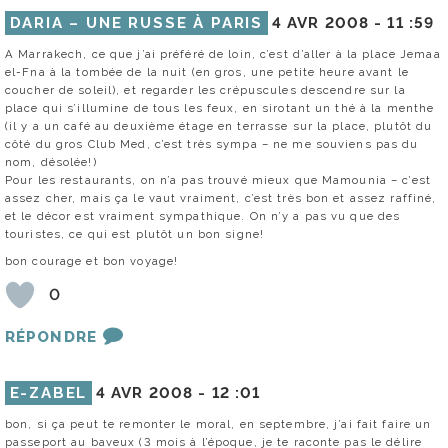
DARIA – UNE RUSSE À PARIS
4 AVR 2008 -
11 :59
A Marrakech, ce que j’ai préféré de loin, c’est d’aller à la place Jemaa
el-Fna à la tombée de la nuit (en gros, une petite heure avant le
coucher de soleil), et regarder les crépuscules descendre sur la
place qui s’illumine de tous les feux, en sirotant un thé à la menthe
(il y a un café au deuxième étage en terrasse sur la place, plutôt du
côté du gros Club Med, c’est très sympa – ne me souviens pas du
nom, désolée!)
Pour les restaurants, on n’a pas trouvé mieux que Mamounia – c’est
assez cher, mais ça le vaut vraiment, c’est très bon et assez raffiné,
et le décor est vraiment sympathique. On n’y a pas vu que des
touristes, ce qui est plutôt un bon signe!
bon courage et bon voyage!
0
RÉPONDRE
E-ZABEL
4 AVR 2008 -
12 :01
bon, si ça peut te remonter le moral, en septembre, j’ai fait faire un
passeport au baveux (3 mois à l’époque, je te raconte pas le délire