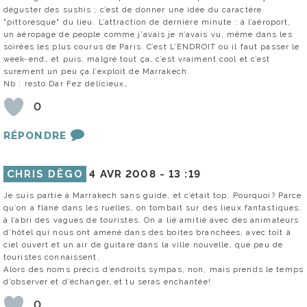
déguster des sushis ; c’est de donner une idée du caractère
"pittoresque" du lieu. L’attraction de dernière minute : à l’aéroport,
un aéropage de people comme j’avais je n’avais vu, même dans les
soirées les plus courus de Paris. C’est L’ENDROIT où il faut passer le
week-end… et puis, malgré tout ça, c’est vraiment cool et c’est
surement un peu ça l’exploit de Marrakech.
Nb : resto Dar Fez délicieux…
0
RÉPONDRE
CHRIS DÊGO
4 AVR 2008 -
13 :19
Je suis partie à Marrakech sans guide, et c’était top. Pourquoi? Parce
qu’on a flané dans les ruelles, on tombait sur des lieux fantastiques,
à l’abri des vagues de touristes. On a lié amitié avec des animateurs
d’hôtel qui nous ont amené dans des boites branchées, avec toît à
ciel ouvert et un air de guitare dans la ville nouvelle, que peu de
touristes connaissent.
Alors des noms précis d’endroits sympas, non, mais prends le temps
d’observer et d’échanger, et tu seras enchantée!
0