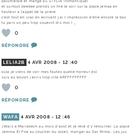
palùmeraie et mange au STYLIA (romantique)
et surtout deedee prends un thé le soir sur la place jemaa en
hauteur a l’appel de la priere
c’est tout en vrac en ecrivant j’ai l’impression d’etre encore la bas
tu pars un peu trop souevnt dis moi;) _
0
RÉPONDRE
LELIA2B
4 AVR 2008 -
12 :40
oula je viens de voir mes fautes quelle horreur dsl
suis au boulot j’ecris trop vite ARFFFFFFFFF
0
RÉPONDRE
WAFA
4 AVR 2008 -
12 :46
J’étais à Marrakech au mois d’août et je rêve d’y retourner. La place
Jemma El Fnâ au coucher du soleil, manger au Dar Mima… Les jus