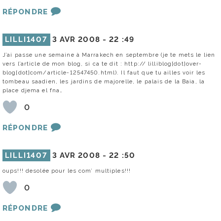
RÉPONDRE
LILLI1407
3 AVR 2008 -
22 :49
J’ai passe une semaine à Marrakech en septembre (je te mets le lien
vers l’article de mon blog, si ca te dit : http:// lilliblog[dot]over-
blog[dot]com/article-12547450.html). Il faut que tu ailles voir les
tombeau saadien, les jardins de majorelle, le palais de la Baia, la
place djema el fna…
0
RÉPONDRE
LILLI1407
3 AVR 2008 -
22 :50
oups!!! desolée pour les com’ multiples!!!
0
RÉPONDRE