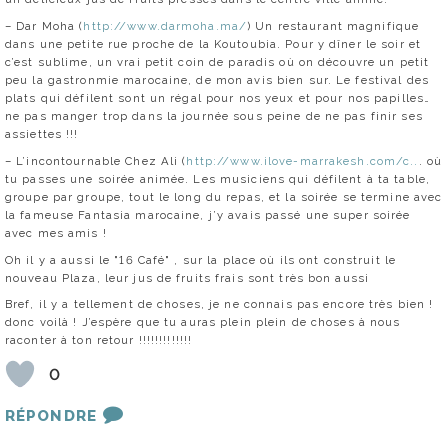
– Dar Moha (
http://www.darmoha.ma/
) Un restaurant magnifique
dans une petite rue proche de la Koutoubia. Pour y dîner le soir et
c’est sublime, un vrai petit coin de paradis où on découvre un petit
peu la gastronmie marocaine, de mon avis bien sur. Le festival des
plats qui défilent sont un régal pour nos yeux et pour nos papilles…
ne pas manger trop dans la journée sous peine de ne pas finir ses
assiettes !!!
– L’incontournable Chez Ali (
http://www.ilove-marrakesh.com/c..
. où
tu passes une soirée animée. Les musiciens qui défilent à ta table,
groupe par groupe, tout le long du repas, et la soirée se termine avec
la fameuse Fantasia marocaine, j’y avais passé une super soirée
avec mes amis !
Oh il y a aussi le "16 Café" , sur la place où ils ont construit le
nouveau Plaza, leur jus de fruits frais sont très bon aussi
Bref, il y a tellement de choses, je ne connais pas encore très bien !
donc voilà ! J’espère que tu auras plein plein de choses à nous
raconter à ton retour !!!!!!!!!!!!!
0
RÉPONDRE