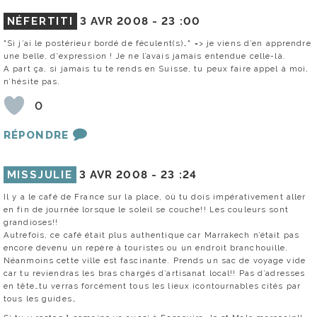
NÉFERTITI
3 AVR 2008 -
23 :00
"Si j’ai le postérieur bordé de féculent(s)…" => je viens d’en apprendre
une belle, d’expression ! Je ne l’avais jamais entendue celle-là.
A part ça, si jamais tu te rends en Suisse, tu peux faire appel à moi,
n’hésite pas.
0
RÉPONDRE
MISSJULIE
3 AVR 2008 -
23 :24
Il y a le café de France sur la place, où tu dois impérativement aller
en fin de journée lorsque le soleil se couche!! Les couleurs sont
grandioses!!
Autrefois, ce café était plus authentique car Marrakech n’était pas
encore devenu un repère à touristes ou un endroit branchouille.
Néanmoins cette ville est fascinante. Prends un sac de voyage vide
car tu reviendras les bras chargés d’artisanat local!! Pas d’adresses
en tête…tu verras forcément tous les lieux icontournables cités par
tous les guides…