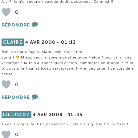
A J-7, je n’ai aucune nouvelle dudit passeport… Damned !!!
0
RÉPONDRE
CLAIRE
4 AVR 2008 -
01 :13
Bah, de toute façon, Marrakech, c’est trop
surfait
Mieux vaut la zone industrielle de Melun Nord. Enfin des
vacances à la fois authentiques et très "commerce équitable" ! Et si
tu voyais l’artisanat local… ra-vis-sant ! (Aïe, pas taper ! Je suis déja
sortie…).
0
RÉPONDRE
LILLI1407
4 AVR 2008 -
11 :45
Tu es sur qu’il faut un passeport ? J’etais sur que la CNI suffisait!
0