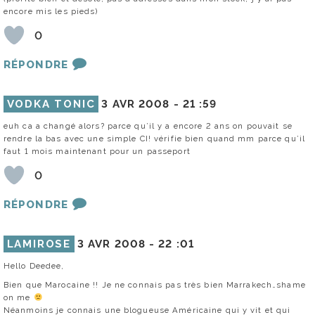
encore mis les pieds)
0
RÉPONDRE
VODKA TONIC
3 AVR 2008 -
21 :59
euh ca a changé alors? parce qu’il y a encore 2 ans on pouvait se
rendre la bas avec une simple CI! vérifie bien quand mm parce qu’il
faut 1 mois maintenant pour un passeport
0
RÉPONDRE
LAMIROSE
3 AVR 2008 -
22 :01
Hello Deedee,
Bien que Marocaine !! Je ne connais pas très bien Marrakech…shame
on me
Néanmoins je connais une blogueuse Américaine qui y vit et qui