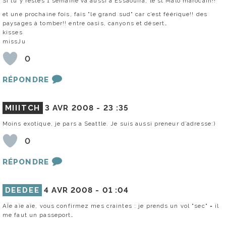
Si tu y restes 1 semaine va aussi à Essaouira, le st Malo marocain!!
et une prochaine fois, fais "le grand sud" car c’est féérique!! des
paysages à tomber!! entre oasis, canyons et désert…
kisses
missJu
0
RÉPONDRE
MIIITCH
3 AVR 2008 -
23 :35
Moins exotique, je pars a Seattle. Je suis aussi preneur d’adresse:)
0
RÉPONDRE
DEEDEE
4 AVR 2008 -
01 :04
AÏe aïe aïe, vous confirmez mes craintes : je prends un vol "sec" = il
me faut un passeport…