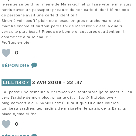
je rentre aujourd’hui meme de Marrakech et pr faire vite je m y suis
rendue avec un passeport pr cause de non carte d identité ms bcp
de personne avait une carte d identité !
SInon à voir poufff plein de choses, en gros marche marche et
marche encore et surtout perds toi ds Marrakech c est là que tu
verras le plus beau ! Prends de bonne chaussures et attention il
commence a faire chaud !
Profites en bien
0
RÉPONDRE
LILLI1407
3 AVR 2008 -
22 :47
J’ai passe une semaine à Marrakech en septembre (je te mets le lien
vers l’article de mon blog, si ca te dit : http:// lilliblog.over-
blog.com/article-12547450.html). Il faut que tu ailles voir les
tombeau saadien, les jardins de majorelle, le palais de la Baia, la
place djema el fna…
0