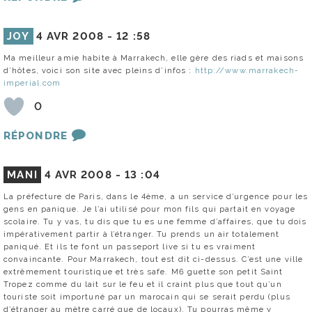
JOY
4 AVR 2008 -
12 :58
Ma meilleur amie habite à Marrakech, elle gère des riads et maisons
d’hôtes, voici son site avec pleins d’infos :
http://www.marrakech-
imperial.com
0
RÉPONDRE
MANI
4 AVR 2008 -
13 :04
La préfecture de Paris, dans le 4ème, a un service d’urgence pour les
gens en panique. Je l’ai utilisé pour mon fils qui partait en voyage
scolaire. Tu y vas, tu dis que tu es une femme d’affaires, que tu dois
impérativement partir à l’étranger. Tu prends un air totalement
paniqué. Et ils te font un passeport live si tu es vraiment
convaincante. Pour Marrakech, tout est dit ci-dessus. C’est une ville
extrêmement touristique et très safe. M6 guette son petit Saint
Tropez comme du lait sur le feu et il craint plus que tout qu’un
touriste soit importuné par un marocain qui se serait perdu (plus
d’étranger au mètre carré que de locaux). Tu pourras même y