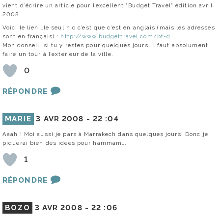
vient d’écrire un article pour l’excellent "Budget Travel" édition avril
2008.
Voici le lien …le seul hic c’est que c’est en anglais (mais les adresses
sont en français) :
http://www.budgettravel.com/bt-d..
.
Mon conseil, si tu y restes pour quelques jours…il faut absolument
faire un tour à l’extérieur de la ville.
0
RÉPONDRE
MARIE
3 AVR 2008 -
22 :04
Aaah ! Moi aussi je pars à Marrakech dans quelques jours! Donc je
piquerai bien des idées pour hammam….
1
RÉPONDRE
BOZO
3 AVR 2008 -
22 :06