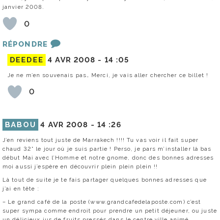
janvier 2008.
0
RÉPONDRE
DEEDEE
4 AVR 2008 -
14 :05
Je ne m’en souvenais pas… Merci, je vais aller chercher ce billet !
0
BABOU
4 AVR 2008 -
14 :26
J’en reviens tout juste de Marrakech !!!! Tu vas voir il fait super
chaud 32° le jour où je suis partie ! Perso, je pars m’installer là bas
début Mai avec l’Homme et notre gnome, donc des bonnes adresses
moi aussi j’espère en découvrir plein plein plein !!
Là tout de suite je te fais partager quelques bonnes adresses que
j’ai en tête :
– Le grand café de la poste (www.grandcafedelaposte.com) c’est
super sympa comme endroit pour prendre un petit déjeuner, ou juste
un délicieux jus de fruits pressés dans le centre ville animé.