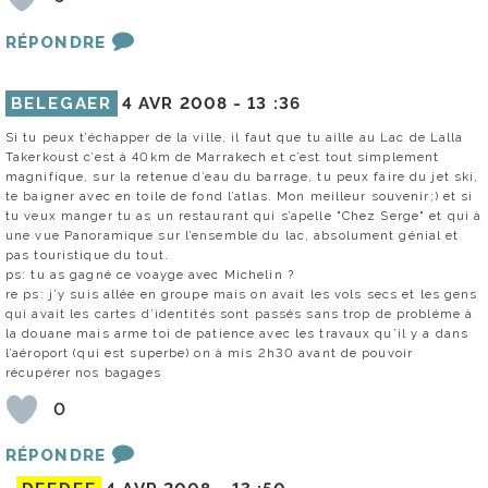
RÉPONDRE
BELEGAER
4 AVR 2008 -
13 :36
Si tu peux t’échapper de la ville, il faut que tu aille au Lac de Lalla
Takerkoust c’est à 40km de Marrakech et c’est tout simplement
magnifique, sur la retenue d’eau du barrage, tu peux faire du jet ski,
te baigner avec en toile de fond l’atlas. Mon meilleur souvenir;) et si
tu veux manger tu as un restaurant qui s’apelle "Chez Serge" et qui à
une vue Panoramique sur l’ensemble du lac, absolument génial et
pas touristique du tout.
ps: tu as gagné ce voayge avec Michelin ?
re ps: j’y suis allée en groupe mais on avait les vols secs et les gens
qui avait les cartes d’identités sont passés sans trop de probléme à
la douane mais arme toi de patience avec les travaux qu’il y a dans
l’aéroport (qui est superbe) on à mis 2h30 avant de pouvoir
récupérer nos bagages
0
RÉPONDRE