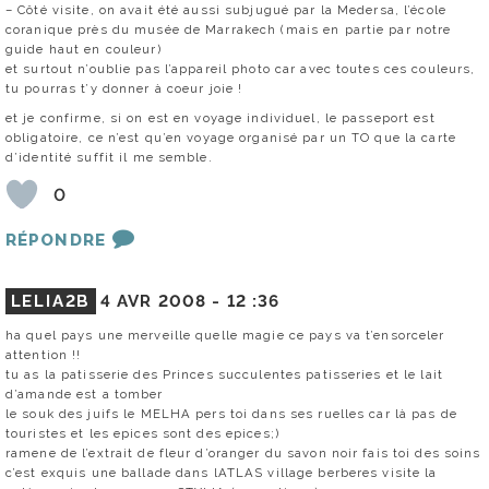
– Côté visite, on avait été aussi subjugué par la Medersa, l’école
coranique près du musée de Marrakech (mais en partie par notre
guide haut en couleur)
et surtout n’oublie pas l’appareil photo car avec toutes ces couleurs,
tu pourras t’y donner à coeur joie !
et je confirme, si on est en voyage individuel, le passeport est
obligatoire, ce n’est qu’en voyage organisé par un TO que la carte
d’identité suffit il me semble.
0
RÉPONDRE
LELIA2B
4 AVR 2008 -
12 :36
ha quel pays une merveille quelle magie ce pays va t’ensorceler
attention !!
tu as la patisserie des Princes succulentes patisseries et le lait
d’amande est a tomber
le souk des juifs le MELHA pers toi dans ses ruelles car là pas de
touristes et les epices sont des epices;)
ramene de l’extrait de fleur d’oranger du savon noir fais toi des soins
c’est exquis une ballade dans lATLAS village berberes visite la