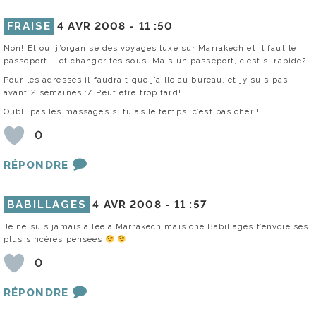
FRAISE
4 AVR 2008 -
11 :50
Non! Et oui j’organise des voyages luxe sur Marrakech et il faut le
passeport..; et changer tes sous. Mais un passeport, c’est si rapide?
Pour les adresses il faudrait que j’aille au bureau, et jy suis pas
avant 2 semaines :/ Peut etre trop tard!
Oubli pas les massages si tu as le temps, c’est pas cher!!
0
RÉPONDRE
BABILLAGES
4 AVR 2008 -
11 :57
Je ne suis jamais allée à Marrakech mais che Babillages t’envoie ses
plus sincères pensées
0
RÉPONDRE