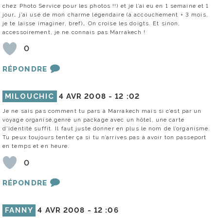
chez Photo Service pour les photos !!) et je l’ai eu en 1 semaine et 1
jour… j’ai usé de mon charme légendaire (à accouchement + 3 mois,
je te laisse imaginer, bref)… On croise les doigts. Et sinon,
accessoirement, je ne connais pas Marrakech !
0
RÉPONDRE
MILOUCHIC
4 AVR 2008 -
12 :02
Je ne sais pas comment tu pars à Marrakech mais si c’est par un
voyage organisé,genre un package avec un hôtel, une carte
d’identité suffit. Il faut juste donner en plus le nom de l’organisme.
Tu peux toujours tenter ça si tu n’arrives pas à avoir ton passeport
en temps et en heure.
0
RÉPONDRE
FANNY
4 AVR 2008 -
12 :06