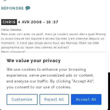
RÉPONDRE
CHRIS
4 AVR 2008 -
16 :37
Hello Deedee,
Rien avec voir avec ce post, mais je voulais savoir dans quel Monop
tu avais trouvé ton baume à lèvres Carmex (j’en cherche depuis un
moment). Il n’est pas dispo dans tous les Moinop. Etait-ce côté
parapharma ou rayon des crèmes et autres?
Merci d’avance!
Et bon séjour à Marrakech
We value your privacy
0
We use cookies to enhance your browsing
RÉPONDRE
experience, serve personalized ads or content,
Nous utilisons des cookies pour vous garantir la meilleure
and analyze our traffic. By clicking "Accept All",
expérience sur notre site. Si vous continuez à utiliser ce
you consent to our use of cookies.
dernier, nous considérerons que vous acceptez l'utilisation des
LILOU
4 AVR 2008 -
16 :45
cookies.
Je suis de Marrakech et perso les endroits vraiment chouette il y en
Customize
Reject All
Accept All
a partout. Je te conseil de te balader dans le quartier de l’hivernage,
OK
il y a un resto-lounge qui s’appelle
"Darna-Le comptoire Paris-Marrakech) je ne sais pas si tu connais