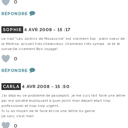
0
RÉPONDRE
SOPHIE
4 AVR 2008 -
15 :17
Le riad "Les Jardins de Mouassine" est vraiment top : plein coeur de
la Medina, accueil très chaleureux, chambres très sympa. Je te le
conseille vivement.Bon voyage!
0
RÉPONDRE
CARLA
4 AVR 2008 -
15 :50
J’ai déjà eu ce problème de passeport, je me suis fait faire une lettre
par ma société expliquant à quel point mon départ était trop
professionel et trop trop urgent…
Si tu as moyen de te faire écrire une lettre du genre..
(je sais, c’est mal)
0