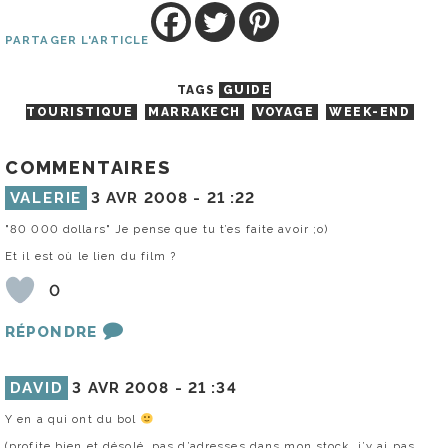
PARTAGER L'ARTICLE
TAGS
GUIDE
TOURISTIQUE
MARRAKECH
VOYAGE
WEEK-END
COMMENTAIRES
VALERIE
3 AVR 2008 -
21 :22
"80 000 dollars" Je pense que tu t’es faite avoir ;o)
Et il est où le lien du film ?
0
RÉPONDRE
DAVID
3 AVR 2008 -
21 :34
Y en a qui ont du bol
(profite bien et désolé, pas d’adresses dans mon stock, j’y ai pas