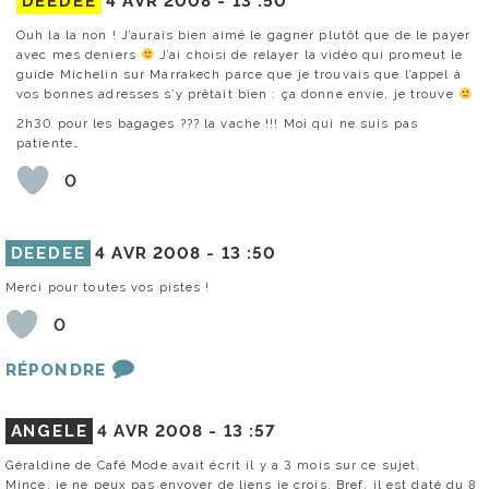
DEEDEE
4 AVR 2008 -
13 :50
Ouh la la non ! J’aurais bien aimé le gagner plutôt que de le payer
avec mes deniers
J’ai choisi de relayer la vidéo qui promeut le
guide Michelin sur Marrakech parce que je trouvais que l’appel à
vos bonnes adresses s’y prêtait bien : ça donne envie, je trouve
2h30 pour les bagages ??? la vache !!! Moi qui ne suis pas
patiente…
0
DEEDEE
4 AVR 2008 -
13 :50
Merci pour toutes vos pistes !
0
RÉPONDRE
ANGELE
4 AVR 2008 -
13 :57
Géraldine de Café Mode avait écrit il y a 3 mois sur ce sujet.
Mince, je ne peux pas envoyer de liens je crois. Bref, il est daté du 8