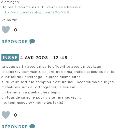
d’oranges…
Un petit résumé ici si tu veux des adresses:
http://www.wafasblog.com/2007/08..
.
Veinarde
0
RÉPONDRE
INSAF
4 AVR 2008 -
12 :48
tu peux partir avec un carte d’identite avec un package..
le souk (evidemment),les jardins de majorelles,la koutoubia, le
quartier de l’hivernage, la place djema elfna..
si tu veux sortir le comptoir c’est un lieu incontournable,le jad
mahal(pas sur de l’orthograhe), le bouzin.
un hammam a gueliz chez hajib
un tour de caleche pour visiter marrackech..
nb: tout negocier (même les taxis)
0
RÉPONDRE