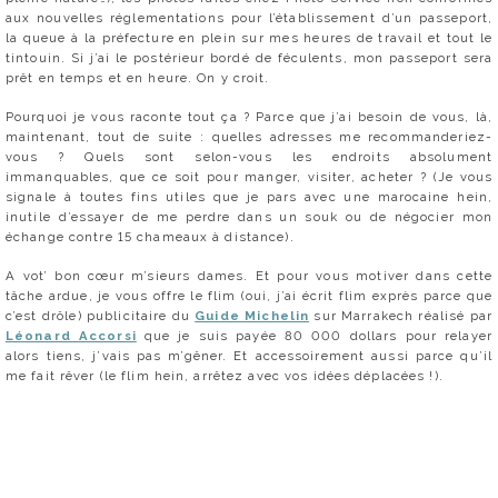
aux nouvelles réglementations pour l’établissement d’un passeport,
la queue à la préfecture en plein sur mes heures de travail et tout le
tintouin. Si j’ai le postérieur bordé de féculents, mon passeport sera
prêt en temps et en heure. On y croit.
Pourquoi je vous raconte tout ça ? Parce que j’ai besoin de vous, là,
maintenant, tout de suite : quelles adresses me recommanderiez-
vous ? Quels sont selon-vous les endroits absolument
immanquables, que ce soit pour manger, visiter, acheter ? (Je vous
signale à toutes fins utiles que je pars avec une marocaine hein,
inutile d’essayer de me perdre dans un souk ou de négocier mon
échange contre 15 chameaux à distance).
A vot’ bon cœur m’sieurs dames. Et pour vous motiver dans cette
tâche ardue, je vous offre le flim (oui, j’ai écrit flim exprès parce que
c’est drôle) publicitaire du
Guide Michelin
sur Marrakech réalisé par
Léonard Accorsi
que je suis payée 80 000 dollars pour relayer
alors tiens, j’vais pas m’gêner. Et accessoirement aussi parce qu’il
me fait rêver (le flim hein, arrêtez avec vos idées déplacées !).