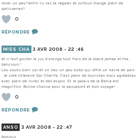
rever un peu!!enfin tu vas te régaler et surtout mange plein de
patisseries!!
0
RÉPONDRE
MISS CHA
3 AVR 2008 -
22 :46
et il faut goûter le jus d’orange tout frais de la place jemaa el fna,
delicious !
Les souks bien sûr et un lieu un peu bobo qui offre un hâvre de paix
: le café littéraire Dar Chérifa. C’est plein de touristes mais agréables
avec plein de livres et des expos. Et le palais de la Bahia est
magnifico. Bonne chance pour le passeport et bon voyage!
0
RÉPONDRE
ANSO
3 AVR 2008 -
22 :47
bonjour,