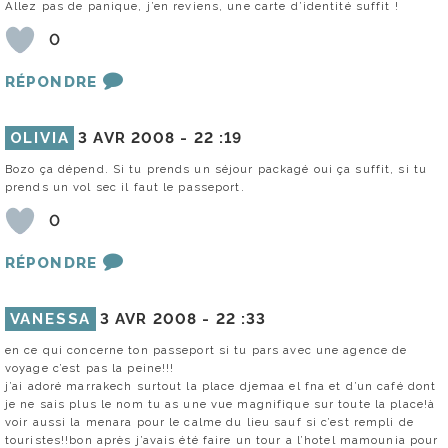
Allez pas de panique, j’en reviens, une carte d’identité suffit !
0
RÉPONDRE
OLIVIA
3 AVR 2008 -
22 :19
Bozo ça dépend. Si tu prends un séjour packagé oui ça suffit, si tu
prends un vol sec il faut le passeport.
0
RÉPONDRE
VANESSA
3 AVR 2008 -
22 :33
en ce qui concerne ton passeport si tu pars avec une agence de
voyage c’est pas la peine!!!
j’ai adoré marrakech surtout la place djemaa el fna et d’un café dont
je ne sais plus le nom tu as une vue magnifique sur toute la place!à
voir aussi la menara pour le calme du lieu sauf si c’est rempli de
touristes!!bon après j’avais été faire un tour a l’hotel mamounia pour