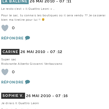
LA BALEINE
26 MAI 2010 -
07 :11
Le resto c’est « Il Quattro Leoni » …
Pour le sac, tu connais les boutiques où il sera vendu ?? Je casserai
bien ma tirelire pour lui !!
0
RÉPONDRE
CARINE
26 MAI 2010 -
07 :12
Super sac
Ristorante Alberto Giovanni Verbazzano
0
RÉPONDRE
SOPHIE V.
26 MAI 2010 -
07 :16
Je dirais Il Quattro Leoni