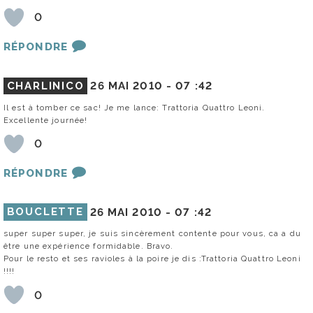
0
RÉPONDRE
CHARLINICO
26 MAI 2010 -
07 :42
Il est à tomber ce sac! Je me lance: Trattoria Quattro Leoni.
Excellente journée!
0
RÉPONDRE
BOUCLETTE
26 MAI 2010 -
07 :42
super super super, je suis sincèrement contente pour vous, ca a du
être une expérience formidable. Bravo.
Pour le resto et ses ravioles à la poire je dis :Trattoria Quattro Leoni
!!!!
0