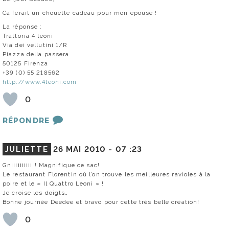
Ca ferait un chouette cadeau pour mon épouse !
La réponse :
Trattoria 4 leoni
Via dei vellutini 1/R
Piazza della passera
50125 Firenza
+39 (0) 55 218562
http://www.4leoni.com
0
RÉPONDRE
JULIETTE
26 MAI 2010 -
07 :23
Gniiiiiiiiii ! Magnifique ce sac!
Le restaurant Florentin où l’on trouve les meilleures ravioles à la
poire et le « Il Quattro Leoni » !
Je croise les doigts…
Bonne journée Deedee et bravo pour cette très belle création!
0