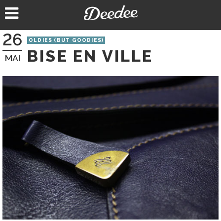
Aller
au
contenu
26
OLDIES (BUT GOODIES)
BISE EN VILLE
MAI