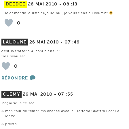
DEEDEE
26 MAI 2010 -
08 :13
Je demande la liste aujourd’hui, je vous tiens au courant
0
LALOUNE
26 MAI 2010 -
07 :46
c’est la trattoria 4 leoni biensur !
très beau sac…
0
RÉPONDRE
CLEMY
26 MAI 2010 -
07 :55
Magnifique ce sac!
A mon tour de tenter ma chance avec la Trattoria Quattro Leoni a
Firenze…
A presto!