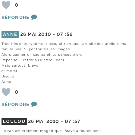
0
RÉPONDRE
ANNE
26 MAI 2010 -
07 :56
Très très chic… vraiment beau et rien que la visite des ateliers me
fait saliver. Super toutes les images !
Alors gagner un sac pareil tu penses bien…
Réponse : Trattoria Quattro Leoni
Mais surtout, bravo !
et merci…
Bisous
Anne
0
RÉPONDRE
LOULOU
26 MAI 2010 -
07 :57
Le sac est vraiment magnifique. Bravo à toutes les 4.