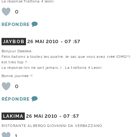
La réponse:Trattoria 4 leoni.
0
RÉPONDRE
JAYBOB
26 MAI 2010 -
07 :57
Bonjour Deedee,
Félicitations à toutes les quatre, le sac que vous avez créé (OMG!!)
est très top !!
La réponse (on ne sait jamais…) : La trattoria 4 Leoni
Bonne journée !!
0
RÉPONDRE
LAKIMA
26 MAI 2010 -
07 :57
RISTORANTE ALBERGO GIOVANNI DA VERBAZZANO
1