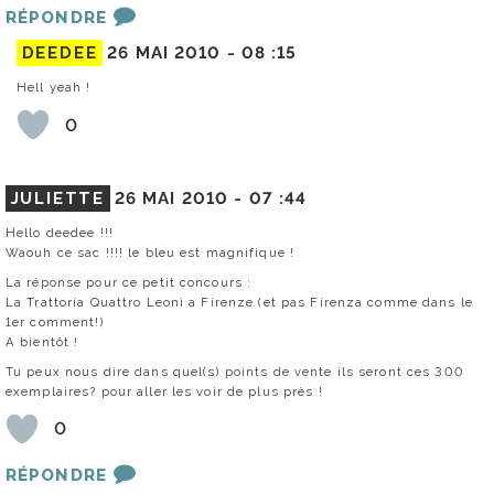
RÉPONDRE
DEEDEE
26 MAI 2010 -
08 :15
Hell yeah !
0
JULIETTE
26 MAI 2010 -
07 :44
Hello deedee !!!
Waouh ce sac !!!! le bleu est magnifique !
La réponse pour ce petit concours :
La Trattoria Quattro Leoni a Firenze (et pas Firenza comme dans le
1er comment!)
A bientôt !
Tu peux nous dire dans quel(s) points de vente ils seront ces 300
exemplaires? pour aller les voir de plus près !
0
RÉPONDRE