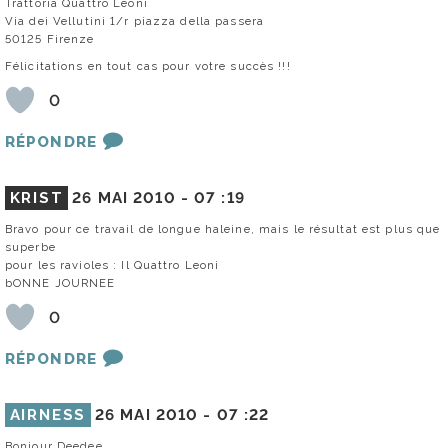
Trattoria Quattro Leoni
Via dei Vellutini 1/r piazza della passera
50125 Firenze
Félicitations en tout cas pour votre succès !!!
0
RÉPONDRE
KRIST
26 MAI 2010 -
07 :19
Bravo pour ce travail de longue haleine, mais le résultat est plus que
superbe
pour les ravioles : Il Quattro Leoni
bONNE JOURNEE
0
RÉPONDRE
AIRNESS
26 MAI 2010 -
07 :22
Bonjour Deedee,