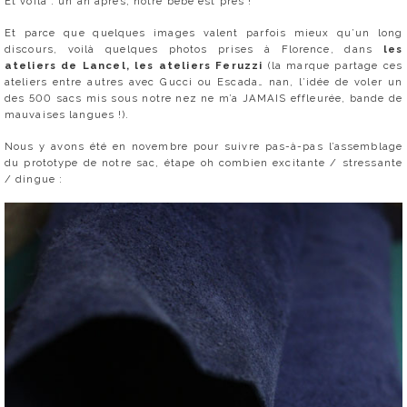
Et voilà : un an après, notre bébé est près !
Et parce que quelques images valent parfois mieux qu’un long
discours, voilà quelques photos prises à Florence, dans
les
ateliers de Lancel, les ateliers Feruzzi
(la marque partage ces
ateliers entre autres avec Gucci ou Escada… nan, l’idée de voler un
des 500 sacs mis sous notre nez ne m’a JAMAIS effleurée, bande de
mauvaises langues !).
Nous y avons été en novembre pour suivre pas-à-pas l’assemblage
du prototype de notre sac, étape oh combien excitante / stressante
/ dingue :