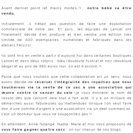
Avant dernier point (et mains moites…!) :
notre bébé va être
vendu.
Initialement, il n’était pas question de faire une exploitation
commerciale de notre sac. Et puis… les équipes de Lancel ont
finalement décidé d’en produire et d’en vendre une édition très
limitée de 300 exemplaires, numérotés et fabriqués dans les
ateliers Feruzzi.
Ils sont mis en vente à partir d’aujourd’hui dans certaines boutiques
Lancel et dans deux coloris : bleu (doublure fushia) et noir (doublure
beige) et au prix de 980 euros (oui, on est d’accord…!).
Parce que nous voulions que cette collaboration ait un sens, nous
avons décidé de
reverser l’intégralité des royalties que nous
toucherons via la vente de ce sac à une association qui
œuvre contre le cancer du sein
(je vous donnerai le nom de
l’assoc dès que l’accord sera tout a fait acté. Il y a un milliard de
démarches aussi fabuleuses qu’inattendues lorsque l’on veut faire
don d’une somme d’argent à une association via un deal commercial,
c’est un bonheur que vous ne soupçonnez pas !).
En attendant, Anne-Solange, Nadia, Marie et moi vous proposons de
vous faire gagner quatre sacs
: un sur chacun de nos blogs.