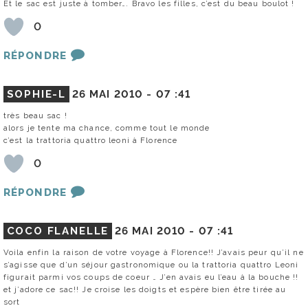
Et le sac est juste à tomber…. Bravo les filles, c’est du beau boulot !
0
RÉPONDRE
SOPHIE-L
26 MAI 2010 -
07 :41
très beau sac !
alors je tente ma chance, comme tout le monde
c’est la trattoria quattro leoni à Florence
0
RÉPONDRE
COCO FLANELLE
26 MAI 2010 -
07 :41
Voila enfin la raison de votre voyage à Florence!! J’avais peur qu’il ne
s’agisse que d’un séjour gastronomique ou la trattoria quattro Leoni
figurait parmi vos coups de coeur … J’en avais eu l’eau à la bouche !!
et j’adore ce sac!! Je croise les doigts et espère bien être tirée au
sort