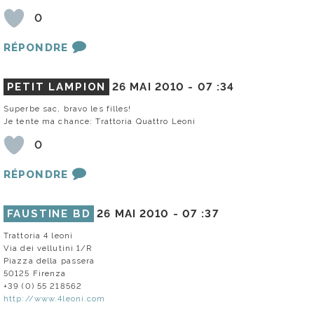
0
RÉPONDRE
PETIT LAMPION
26 MAI 2010 -
07 :34
Superbe sac, bravo les filles!
Je tente ma chance: Trattoria Quattro Leoni
0
RÉPONDRE
FAUSTINE BD
26 MAI 2010 -
07 :37
Trattoria 4 leoni
Via dei vellutini 1/R
Piazza della passera
50125 Firenza
+39 (0) 55 218562
http://www.4leoni.com