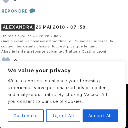
RÉPONDRE
ALEXANDRA
26 MAI 2010 -
07 :58
Un petit bijou ce « Bise en ville »!
Quelle aventure créative extraordinaire! Ce sac est superbe: la
couleur, les détails choisis, tout est plus que tentant….
Alors je tente la réponse suivante : Trattoria Quattro Leoni
0
We value your privacy
RÉPONDRE
We use cookies to enhance your browsing
experience, serve personalized ads or content,
CRAZYVIO
26 MAI 2010 -
07 :59
Nous utilisons des cookies pour vous garantir la meilleure
and analyze our traffic. By clicking "Accept All",
expérience sur notre site. Si vous continuez à utiliser ce
Ahhhhhhhhhhhhhhh ! (désolée, je suis fan de Lancel, mais vu le
you consent to our use of cookies.
dernier, nous considérerons que vous acceptez l'utilisation des
prix, je n’en ai qu’un lol)
Alors évidemment je participe !!!
cookies.
Voici ma réponse : le restaurant Trattoria 4 leoni
Customize
Reject All
Accept All
OK
Je croise les doigts!