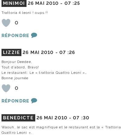
MINIMOI
26 MAI 2010 -
07 :25
Trattoria 4 leoni ! oups !!
0
RÉPONDRE
LIZZIE
26 MAI 2010 -
07 :26
Bonjour Deedee,
Tout d’abord, Bravo!
Le restaurant: Le « trattoria Quattro Leoni »…
Bonne journée
0
RÉPONDRE
BENEDICTE
26 MAI 2010 -
07 :30
Waouh, le sac est magnifique et le restaurant est la « Trattoria
Quattro Leoni ».