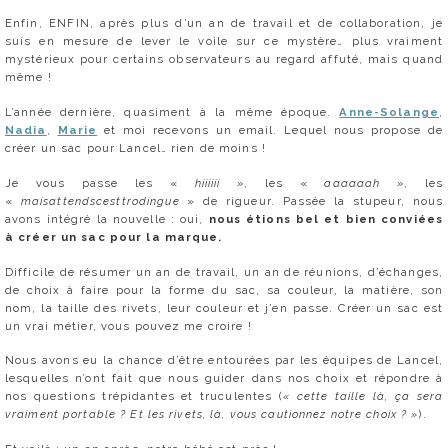
Enfin, ENFIN, après plus d’un an de travail et de collaboration, je
suis en mesure de lever le voile sur ce mystère… plus vraiment
mystérieux pour certains observateurs au regard affuté, mais quand
même !
L’année dernière, quasiment à la même époque.
Anne-Solange
,
Nadia
,
Marie
et moi recevons un email. Lequel nous propose de
créer un sac pour Lancel… rien de moins !
Je vous passe les «
hiiiiii »
, les «
aaaaaah »
, les
«
maisattendscesttrodingue
» de rigueur. Passée la stupeur, nous
avons intégré la nouvelle : oui,
nous étions bel et bien conviées
à créer un sac pour la marque.
Difficile de résumer un an de travail, un an de réunions, d’échanges,
de choix à faire pour la forme du sac, sa couleur, la matière, son
nom, la taille des rivets, leur couleur et j’en passe. Créer un sac est
un vrai métier, vous pouvez me croire !
Nous avons eu la chance d’être entourées par les équipes de Lancel,
lesquelles n’ont fait que nous guider dans nos choix et répondre à
nos questions trépidantes et truculentes (
« cette taille là, ça sera
vraiment portable ? Et les rivets, là, vous cautionnez notre choix ? »
).