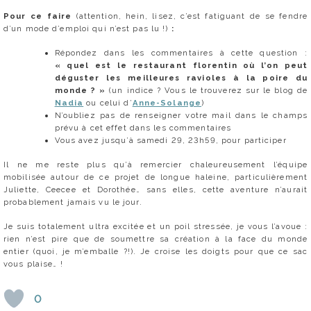
Pour ce faire
(attention, hein, lisez, c’est fatiguant de se fendre
d’un mode d’emploi qui n’est pas lu !)
:
Répondez dans les commentaires à cette question :
« quel est le restaurant florentin où l’on peut
déguster les meilleures ravioles à la poire du
monde ? »
(un indice ? Vous le trouverez sur le blog de
Nadia
ou celui d’
Anne-Solange
)
N’oubliez pas de renseigner votre mail dans le champs
prévu à cet effet dans les commentaires
Vous avez jusqu’à samedi 29, 23h59, pour participer
Il ne me reste plus qu’à remercier chaleureusement l’équipe
mobilisée autour de ce projet de longue haleine, particulièrement
Juliette, Ceecee et Dorothée… sans elles, cette aventure n’aurait
probablement jamais vu le jour.
Je suis totalement ultra excitée et un poil stressée, je vous l’avoue :
rien n’est pire que de soumettre sa création à la face du monde
entier (quoi, je m’emballe ?!). Je croise les doigts pour que ce sac
vous plaise… !
0