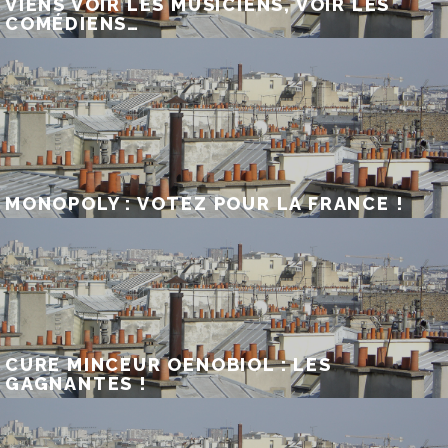
VIENS VOIR LES MUSICIENS, VOIR LES
COMÉDIENS…
MONOPOLY : VOTEZ POUR LA FRANCE !
CURE MINCEUR OENOBIOL : LES
GAGNANTES !