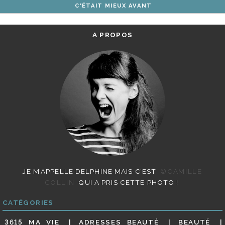
C'ÉTAIT MIEUX AVANT
ARTICLES
A PROPOS
JE M’APPELLE DELPHINE MAIS C’EST
©CAMILLE
COLLIN
QUI A PRIS CETTE PHOTO !
CATÉGORIES
3615 MA VIE
ADRESSES BEAUTÉ
BEAUTÉ