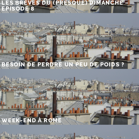
LES BRÈVES DU (PRESQUE) DIMANCHE –
EPISODE 8
BESOIN DE PERDRE UN PEU DE POIDS ?
WEEK-END À ROME