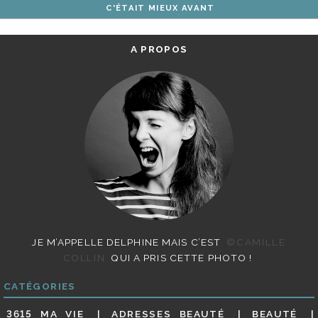
C'ÉTAIT MIEUX AVANT
ARTICLES
A PROPOS
JE M’APPELLE DELPHINE MAIS C’EST
©CAMILLE
COLLIN
QUI A PRIS CETTE PHOTO !
CATÉGORIES
3615 MA VIE
ADRESSES BEAUTÉ
BEAUTÉ