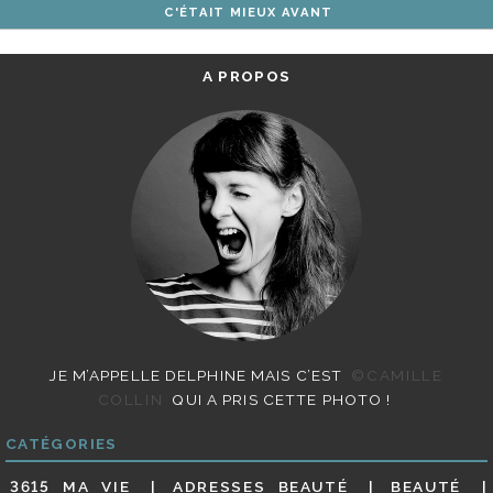
C'ÉTAIT MIEUX AVANT
ARTICLES
A PROPOS
JE M’APPELLE DELPHINE MAIS C’EST
©CAMILLE
COLLIN
QUI A PRIS CETTE PHOTO !
CATÉGORIES
3615 MA VIE
ADRESSES BEAUTÉ
BEAUTÉ