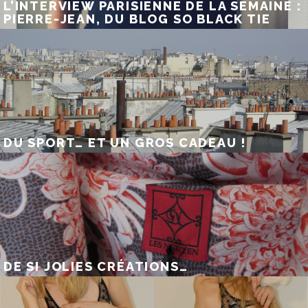
L’INTERVIEW PARISIENNE DE LA SEMAINE :
PIERRE-JEAN, DU BLOG SO BLACK TIE
DU SPORT… ET UN GROS CADEAU !
DE SI JOLIES CRÉATIONS…