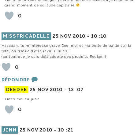
grand moment de solitude capillaire
0
MISSFRICADELLE
25 NOV 2010 -
10 :10
Haaaaan, tu m’intéresse grave Dee, moi et ma botte de paille sur la
tête, on risque d’être raviiiiiiiiiiies !
(surtout que je suis déjà adepte des produits Redken!)
0
RÉPONDRE
DEEDEE
25 NOV 2010 -
13 :07
Tiens moi au jus !
0
JENN
25 NOV 2010 -
10 :21