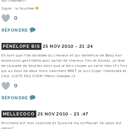
sur internet)!!
Signé ; la fauchée
0
RÉPONDRE
PÉNÉLOPE BIS
25 NOV 2010 -
21 :24
En tant que fille obsédée du cheveux et qui bénéficie de Baby hair
expression gentillette pour parler de cheveux fins et blonds, je rêve
de cascade de boucles alors que je dois couper au carré mes tifs fins
qui au bout de deux mois s’abiment BREF je suis hyper interessée et
c’est JUSTE PAS CHER!!!Merci Deedee <3
0
RÉPONDRE
MELLECOCO
25 NOV 2010 -
23 :47
Riiiichard est mon coloriste et Sylvaine ma coiffeuse! Ce salon est
génial!