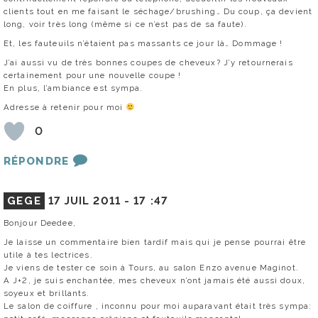
clients tout en me faisant le séchage/brushing… Du coup, ça devient
long, voir très long (même si ce n’est pas de sa faute).
Et, les fauteuils n’étaient pas massants ce jour là… Dommage !
J’ai aussi vu de très bonnes coupes de cheveux? J’y retournerais
certainement pour une nouvelle coupe !
En plus, l’ambiance est sympa.
Adresse à retenir pour moi
0
RÉPONDRE
GEGE
17 JUIL 2011 -
17 :47
Bonjour Deedee,
Je laisse un commentaire bien tardif mais qui je pense pourrai être
utile à tes lectrices.
Je viens de tester ce soin à Tours, au salon Enzo avenue Maginot.
A J+2, je suis enchantée, mes cheveux n’ont jamais été aussi doux,
soyeux et brillants.
Le salon de coiffure , inconnu pour moi auparavant était très sympa: