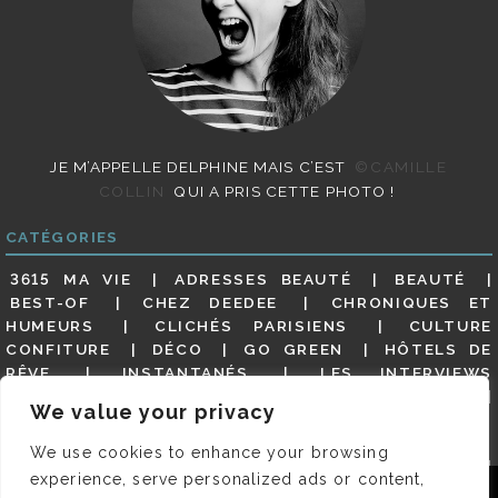
JE M’APPELLE DELPHINE MAIS C’EST
©CAMILLE
COLLIN
QUI A PRIS CETTE PHOTO !
CATÉGORIES
3615 MA VIE
ADRESSES BEAUTÉ
BEAUTÉ
BEST-OF
CHEZ DEEDEE
CHRONIQUES ET
HUMEURS
CLICHÉS PARISIENS
CULTURE
CONFITURE
DÉCO
GO GREEN
HÔTELS DE
RÊVE
INSTANTANÉS
LES INTERVIEWS
PARISIENNES
LIFESTYLE
LOOKS
MATERNITÉ
We value your privacy
MES ADRESSES
MODE
NON CLASSÉ
OLDIES
(BUT GOODIES)
PAR ICI LE MAGOT !
PARIS CITY-
We use cookies to enhance your browsing
GUIDE
PARIS EN PHOTOS
RESTAURANTS
experience, serve personalized ads or content,
REVUE DE PRESSE DÉTAILLÉE, SIOU PLAIT
SALONS
Nous utilisons des cookies pour vous garantir la meilleure