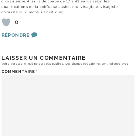
choisir entre 4 tarifs de coupe de 17 à 43 euros selon les
qualifications de la coiffeuse assistante, visagiste, visagiste
coloriste ou directeur artistique)
0
RÉPONDRE
LAISSER UN COMMENTAIRE
Votre adresse e-mail ne sera pas publiée.
Les champs obligatoires sont indiqués avec
*
COMMENTAIRE
*