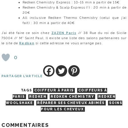
Redken Chemistry Express : 10-15 min à partir de 15€
Redken Chemistry & Scalp Express (!) : 20 min à partir de
20€
All inclusive Redken Thermo Chemistry (celui que j’ai
fait) : 30 min à partir de 40€
J’ai été faire ce soin chez
ZAZEN Paris
// 38 Rue du roi de Sicile
75004 // M° Saint Paul. Il existe une liste des salons partenaires sur
le site de
Redken
si cette adresse ne vous arrange pas.
0
PARTAGER L'ARTICLE
TAGS
COIFFEUR À PARIS
COIFFEURS À
PARIS
REDKEN
REDKEN CHEMISTRY
REDKEN
WOOLSHAKE
RÉPARER SES CHEVEUX ABIMÉS
SOINS
POUR LES CHEVEUX
COMMENTAIRES