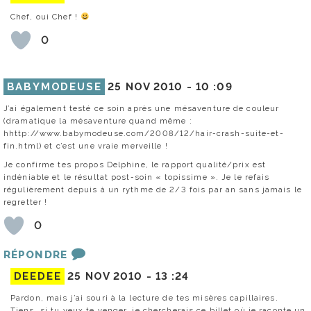
Chef, oui Chef !
0
BABYMODEUSE
25 NOV 2010 -
10 :09
J’ai également testé ce soin après une mésaventure de couleur
(dramatique la mésaventure quand même :
hhttp://www.babymodeuse.com/2008/12/hair-crash-suite-et-
fin.html) et c’est une vraie merveille !
Je confirme tes propos Delphine, le rapport qualité/prix est
indéniable et le résultat post-soin « topissime ». Je le refais
régulièrement depuis à un rythme de 2/3 fois par an sans jamais le
regretter !
0
RÉPONDRE
DEEDEE
25 NOV 2010 -
13 :24
Pardon, mais j’ai souri à la lecture de tes misères capillaires.
Tiens, si tu veux te venger, je chercherais ce billet où je raconte un