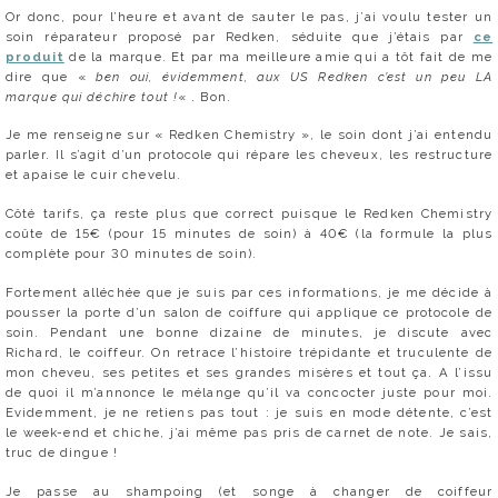
Or donc, pour l’heure et avant de sauter le pas, j’ai voulu tester un
soin réparateur proposé par Redken, séduite que j’étais par
ce
produit
de la marque. Et par ma meilleure amie qui a tôt fait de me
dire que «
ben oui, évidemment, aux US Redken c’est un peu LA
marque qui déchire tout !
« . Bon.
Je me renseigne sur « Redken Chemistry », le soin dont j’ai entendu
parler. Il s’agit d’un protocole qui répare les cheveux, les restructure
et apaise le cuir chevelu.
Côté tarifs, ça reste plus que correct puisque le Redken Chemistry
coûte de 15€ (pour 15 minutes de soin) à 40€ (la formule la plus
complète pour 30 minutes de soin).
Fortement alléchée que je suis par ces informations, je me décide à
pousser la porte d’un salon de coiffure qui applique ce protocole de
soin. Pendant une bonne dizaine de minutes, je discute avec
Richard, le coiffeur. On retrace l’histoire trépidante et truculente de
mon cheveu, ses petites et ses grandes misères et tout ça. A l’issu
de quoi il m’annonce le mélange qu’il va concocter juste pour moi.
Evidemment, je ne retiens pas tout : je suis en mode détente, c’est
le week-end et chiche, j’ai même pas pris de carnet de note. Je sais,
truc de dingue !
Je passe au shampoing (et songe à changer de coiffeur