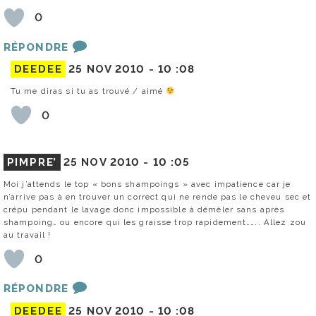
0
RÉPONDRE
DEEDEE
25 NOV 2010 -
10 :08
Tu me diras si tu as trouvé / aimé
0
PIMPRE’
25 NOV 2010 -
10 :05
Moi j’attends le top « bons shampoings » avec impatience car je
n’arrive pas à en trouver un correct qui ne rende pas le cheveu sec et
crépu pendant le lavage donc impossible à démêler sans après
shampoing… ou encore qui les graisse trop rapidement…….. Allez zou
au travail !
0
RÉPONDRE
DEEDEE
25 NOV 2010 -
10 :08