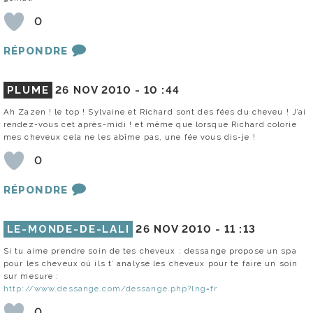
0
RÉPONDRE
PLUME
26 NOV 2010 -
10 :44
Ah Zazen ! le top ! Sylvaine et Richard sont des fées du cheveu ! J’ai
rendez-vous cet après-midi ! et même que lorsque Richard colorie
mes cheveux cela ne les abîme pas, une fée vous dis-je !
0
RÉPONDRE
LE-MONDE-DE-LALI
26 NOV 2010 -
11 :13
Si tu aime prendre soin de tes cheveux : dessange propose un spa
pour les cheveux où ils t’ analyse les cheveux pour te faire un soin
sur mesure :
http://www.dessange.com/dessange.php?lng=fr
0