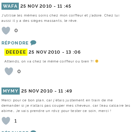
WAFA
25 NOV 2010 -
11 :45
J’utilise les mêmes soins chez mon coiffeur et j’adore. Chez lui
aussi il y a des sièges massants, le rêve.
0
RÉPONDRE
DEEDEE
25 NOV 2010 -
13 :06
Attends, on va chez le même coiffeur ou bien ?!
0
MYMY
25 NOV 2010 -
11 :49
Merci pour ce bon plan, car j’étais justement en train de me
demander si je n’allais pas couper mes cheveux, car l’eau calcaire les
abime… Je vais prendre un rdvz pour tester ce soin, merci !
1