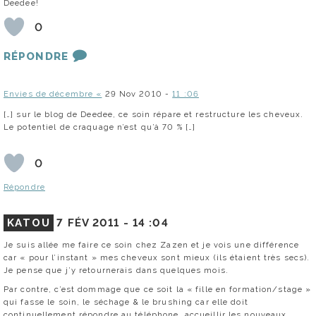
Deedee!
0
RÉPONDRE
Envies de décembre «
29 Nov 2010 -
11 :06
[…] sur le blog de Deedee, ce soin répare et restructure les cheveux.
Le potentiel de craquage n’est qu’à 70 % […]
0
Répondre
KATOU
7 FÉV 2011 -
14 :04
Je suis allée me faire ce soin chez Zazen et je vois une différence
car « pour l’instant » mes cheveux sont mieux (ils étaient très secs).
Je pense que j’y retournerais dans quelques mois.
Par contre, c’est dommage que ce soit la « fille en formation/stage »
qui fasse le soin, le séchage & le brushing car elle doit
continuellement répondre au téléphone, accueillir les nouveaux