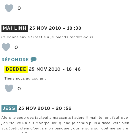
0
MAI LINH
25 NOV 2010 -
18 :38
Ca donne envie ! C’est sûr je prends rendez-vous !!
0
RÉPONDRE
DEEDEE
25 NOV 2010 -
18 :46
Tiens nous au courant !
0
JESS
25 NOV 2010 -
20 :56
Alors le coup des fauteuils massants j’adore!!! maintenent faut que
j’en trouve un sur Montpellier, quand je serais plus à découvert bien
sur…(petit clein d’oeil à mon banquier, qui je suis sur doit me suivre