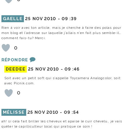
GAELLE
25 NOV 2010 -
09 :39
Rien à voir avec ton article, mais je cherche à faire des polas pour
mon blog et l’adresse sur laquelle j’allais n’en fait plus semble-il…
comment fais-tu? Merci.
0
RÉPONDRE
DEEDEE
25 NOV 2010 -
09 :46
Soit avec un petit soft qui s’appelle Toycamera Analogcolor, soit
avec Picnik.com.
0
MÉLISSE
25 NOV 2010 -
09 :54
ah! si cela fait briller les cheveux et apaise le cuir chevelu… je vais
quêter le capilliculteur local qui pratique ce soin !