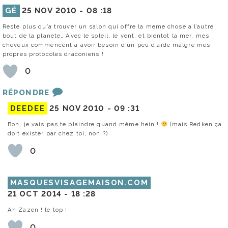
GÉ
25 NOV 2010 -
08 :18
Reste plus qu’a trouver un salon qui offre la meme chose a l’autre
bout de la planete… Avec le soleil, le vent, et bientot la mer, mes
cheveux commencent a avoir besoin d’un peu d’aide malgre mes
propres protocoles draconiens !
0
RÉPONDRE
DEEDEE
25 NOV 2010 -
09 :31
Bon, je vais pas te plaindre quand même hein !
(mais Redken ça
doit exister par chez toi, non ?)
0
MASQUESVISAGEMAISON.COM
21 OCT 2014 -
18 :28
Ah Zazen ! le top !
0