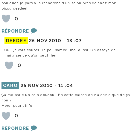
bon aller, je pars à la recherche d’un salon près de chez moi!
bisou deedee!
0
RÉPONDRE
DEEDEE
25 NOV 2010 -
13 :07
Oui, je vais couper un peu samedi moi aussi. On essaye de
maîtriser ce qu’on peut, hein !
0
CARO
25 NOV 2010 -
11 :04
Ça me parle un soin doudou ! En cette saison on n’a envie que de ça
non ?
Merci pour l’info !
0
RÉPONDRE