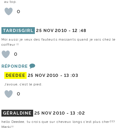
au top.
0
TARDISGIRL
25 NOV 2010 -
12 :48
Moi aussi je veux des fauteuils massants quand je vais chez le
coiffeur !!
0
RÉPONDRE
DEEDEE
25 NOV 2010 -
13 :03
J’avoue, c’est le pied.
0
GÉRALDINE
25 NOV 2010 -
13 :02
hello Deedee, tu crois que sur cheveux longs c’est plus cher???
Merki!!