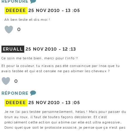
RÉPONDRE
DEEDEE
25 NOV 2010 -
13 :05
Ah ben teste et dis moi !
0
ERUALL
25 NOV 2010 -
12 :13
Ce soin me tente bien, merci pour l’info !!
Et pour la couleur, tu n’avais pas été convaincue par Inoa que tu
avais testée et qui est censée ne pas abimer les cheveux ?
0
RÉPONDRE
DEEDEE
25 NOV 2010 -
13 :05
Je ne l’ai pas testée personnellement, hélas ! Mais pour passer du
brun au roux, il faut de toutes façons décolorer. Et c’est
précisément cette action qui abime car elle est ultra agressive…
Donc quel que soit le protocole associé, je pense que ça n’est pas