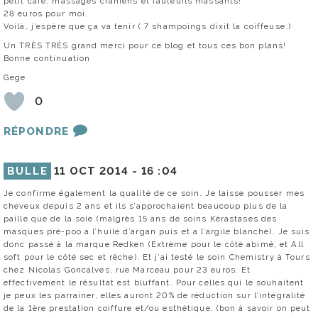
petit café, massages crâniens et fauteuils massants!
28 euros pour moi.
Voilà, j’espère que ça va tenir ( 7 shampoings dixit la coiffeuse.)
Un TRÈS TRÈS grand merci pour ce blog et tous ces bon plans!
Bonne continuation
Gege
0
RÉPONDRE
BULLE
11 OCT 2014 -
16 :04
Je confirme également la qualité de ce soin. Je laisse pousser mes
cheveux depuis 2 ans et ils s’approchaient beaucoup plus de la
paille que de la soie (malgrès 15 ans de soins Kérastases des
masques pré-poo à l’huile d’argan puis et a l’argile blanche). Je suis
donc passé à la marque Redken (Extrème pour le côté abimé, et All
soft pour le côté sec et rêche). Et j’ai testé le soin Chemistry à Tours
chez Nicolas Goncalves, rue Marceau pour 23 euros. Et
effectivement le résultat est bluffant. Pour celles qui le souhaitent
je peux les parrainer, elles auront 20% de réduction sur l’intégralité
de la 1ère prestation coiffure et/ou esthétique. (bon à savoir on peut