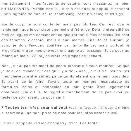
immédiatement : les fauteuils de celui-ci sont massants, j’ai bien
dit MASSANTS. Pardon Adé !). Le soin est ensuite appliqué pendant
une vingtaine de minute, re-shampoing, petit brushing et let’s go.
Sur le coup, je sors contente, mais pas bluffée. Ça n’est que le
lendemain que je constate une réelle différence. Déjà, l’intégralité de
mes collègues me demandent ce que j’ai fait à mes cheveux (ce sont
des femmes, d’accord, mais quand même). Ensuite et surtout, je
suis, je dois l’avouer, soufflée par la brillance, mais surtout le
« gonflant » que mes cheveux ont gagné au passage. Et ce pour au
moins un mois 1/2, si j’en crois les propos de Richard.
Non, je n’ai pas vraiment de photo probante à vous montrer… Ce que
je sais, en revanche, c’est qu’il y a deux ans, j’avais fini par couper
mes cheveux entre autres parce qu’ils étaient clairement bousillés.
Et avant de le faire, j’avais testé un nombre incalculable de
formules, soins et protocoles en tout genre (très légèrement
obnubilée, j’ai dit !). Je regrette franchement de ne pas avoir pu
tester ce soin avant… ça pour sûr !
?
Toutes les infos pour qui veut
(oui, je l’avoue, j’ai quand même
succombé à une mini prise de note pour les infos essentielles)
:
Le soin s’appelle Redken Chemistry, donc. Les tarifs :