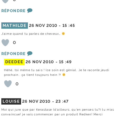
RÉPONDRE
MATHILDE
26 NOV 2010 -
15 :45
J’aime quand tu parles de cheveux…
0
RÉPONDRE
DEEDEE
26 NOV 2010 -
15 :49
Héhé, toi même tu sais ! (ce soin est génial. Je te raconte jeudi
prochain.. ça tient toujours hein ?!
0
LOUISE
26 NOV 2010 -
23 :47
Moi qui jure que par Kerastase (d’ailleurs, qu’en penses tu?) tu m’as
convaincue! je vais commencer par un produit Redken! Merci