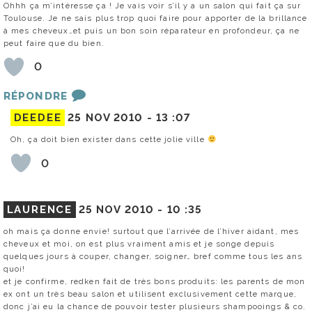
Ohhh ça m’intéresse ça ! Je vais voir s’il y a un salon qui fait ça sur
Toulouse. Je ne sais plus trop quoi faire pour apporter de la brillance
à mes cheveux…et puis un bon soin réparateur en profondeur, ça ne
peut faire que du bien.
0
RÉPONDRE
DEEDEE
25 NOV 2010 -
13 :07
Oh, ça doit bien exister dans cette jolie ville
0
LAURENCE
25 NOV 2010 -
10 :35
oh mais ça donne envie! surtout que l’arrivée de l’hiver aidant, mes
cheveux et moi, on est plus vraiment amis et je songe depuis
quelques jours à couper, changer, soigner… bref comme tous les ans
quoi!
et je confirme, redken fait de très bons produits: les parents de mon
ex ont un très beau salon et utilisent exclusivement cette marque,
donc j’ai eu la chance de pouvoir tester plusieurs shampooings & co.