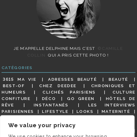
JE M’APPELLE DELPHINE MAIS C’EST
©CAMILLE
COLLIN
QUI A PRIS CETTE PHOTO !
CATÉGORIES
3615 MA VIE
ADRESSES BEAUTÉ
BEAUTÉ
BEST-OF
CHEZ DEEDEE
CHRONIQUES ET
HUMEURS
CLICHÉS PARISIENS
CULTURE
CONFITURE
DÉCO
GO GREEN
HÔTELS DE
RÊVE
INSTANTANÉS
LES INTERVIEWS
PARISIENNES
LIFESTYLE
LOOKS
MATERNITÉ
MES ADRESSES
MODE
NON CLASSÉ
OLDIES
(BUT GOODIES)
PAR ICI LE MAGOT !
PARIS CITY-
We value your privacy
GUIDE
PARIS EN PHOTOS
RESTAURANTS
We use cookies to enhance your browsing
REVUE DE PRESSE DÉTAILLÉE, SIOU PLAIT
SALONS