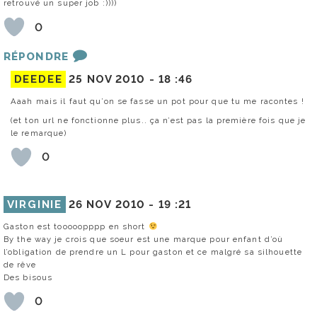
retrouvé un super job :))))
0
RÉPONDRE
DEEDEE
25 NOV 2010 -
18 :46
Aaah mais il faut qu’on se fasse un pot pour que tu me racontes !
(et ton url ne fonctionne plus.. ça n’est pas la première fois que je
le remarque)
0
VIRGINIE
26 NOV 2010 -
19 :21
Gaston est tooooopppp en short
By the way je crois que soeur est une marque pour enfant d’où
l’obligation de prendre un L pour gaston et ce malgré sa silhouette
de rêve
Des bisous
0