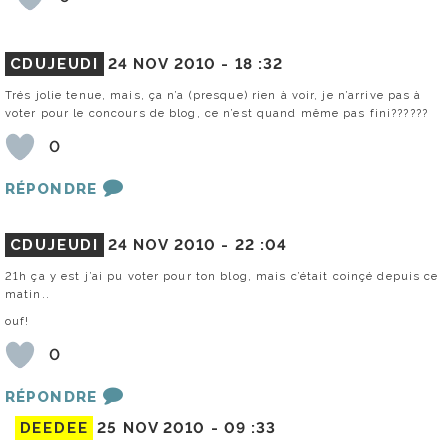
CDUJEUDI
24 NOV 2010 -
18 :32
Trés jolie tenue, mais, ça n’a (presque) rien à voir, je n’arrive pas à
voter pour le concours de blog, ce n’est quand même pas fini??????
0
RÉPONDRE
CDUJEUDI
24 NOV 2010 -
22 :04
21h ça y est j’ai pu voter pour ton blog, mais c’était coinçé depuis ce
matin..
ouf!
0
RÉPONDRE
DEEDEE
25 NOV 2010 -
09 :33