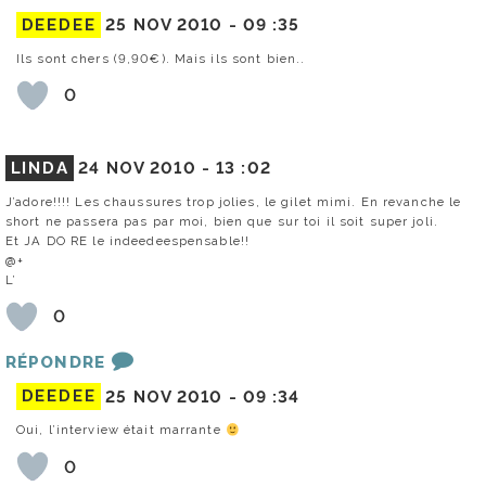
DEEDEE
25 NOV 2010 -
09 :35
Ils sont chers (9,90€). Mais ils sont bien..
0
LINDA
24 NOV 2010 -
13 :02
J’adore!!!! Les chaussures trop jolies, le gilet mimi. En revanche le
short ne passera pas par moi, bien que sur toi il soit super joli.
Et JA DO RE le indeedeespensable!!
@+
L’
0
RÉPONDRE
DEEDEE
25 NOV 2010 -
09 :34
Oui, l’interview était marrante
0