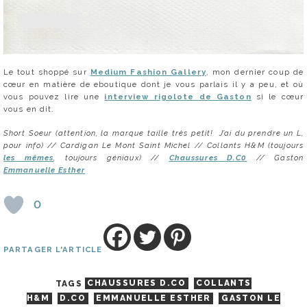
Le tout shoppé sur
Medium Fashion Gallery
, mon dernier coup de
cœur en matière de eboutique dont je vous parlais il y a peu, et où
vous pouvez lire une
interview rigolote de Gaston
si le cœur
vous en dit.
Short Soeur (attention, la marque taille très petit! J’ai du prendre un L,
pour info) // Cardigan Le Mont Saint Michel // Collants H&M (toujours
les mêmes
, toujours géniaux) //
Chaussures D.C0
// Gaston
Emmanuelle Esther
0
PARTAGER L'ARTICLE
TAGS
CHAUSSURES D.CO
COLLANTS
H&M
D.CO
EMMANUELLE ESTHER
GASTON LE