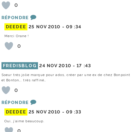
0
RÉPONDRE
DEEDEE
25 NOV 2010 -
09 :34
Merci Orane !
0
FREDISBLOG
24 NOV 2010 -
17 :43
Soeur trés jolie marque pour ados, créer par une ex de chez Bonpoint
et Bonton…. très raffiné…
0
RÉPONDRE
DEEDEE
25 NOV 2010 -
09 :33
Oui, j’aime beaucoup.
0