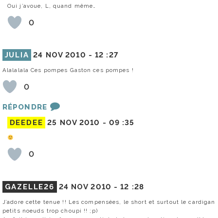
Oui j’avoue, L, quand même…
0
JULIA
24 NOV 2010 -
12 :27
Alalalala Ces pompes Gaston ces pompes !
0
RÉPONDRE
DEEDEE
25 NOV 2010 -
09 :35
0
GAZELLE26
24 NOV 2010 -
12 :28
J’adore cette tenue !! Les compensées, le short et surtout le cardigan
petits noeuds trop choupi !! ;p)