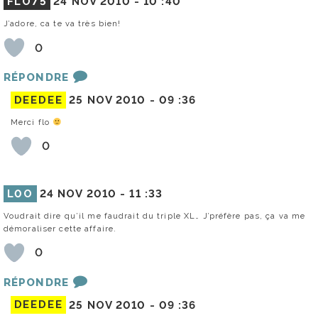
FLO75
24 NOV 2010 -
10 :40
J’adore, ca te va très bien!
0
RÉPONDRE
DEEDEE
25 NOV 2010 -
09 :36
Merci flo
0
L0O
24 NOV 2010 -
11 :33
Voudrait dire qu’il me faudrait du triple XL… J’préfère pas, ça va me
démoraliser cette affaire.
0
RÉPONDRE
DEEDEE
25 NOV 2010 -
09 :36