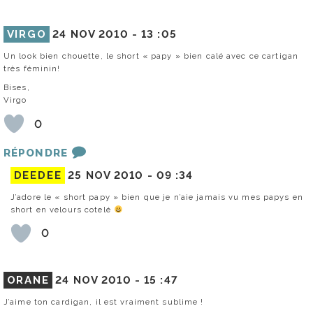
VIRGO
24 NOV 2010 -
13 :05
Un look bien chouette, le short « papy » bien calé avec ce cartigan
très féminin!
Bises,
Virgo
0
RÉPONDRE
DEEDEE
25 NOV 2010 -
09 :34
J’adore le « short papy » bien que je n’aie jamais vu mes papys en
short en velours cotelé
0
ORANE
24 NOV 2010 -
15 :47
J’aime ton cardigan, il est vraiment sublime !