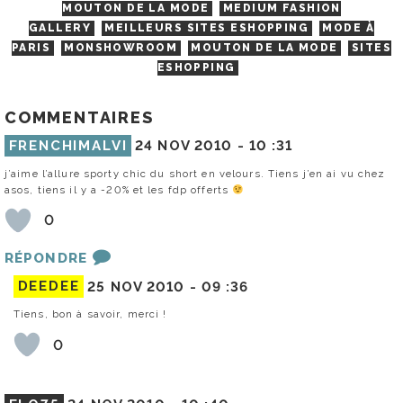
MOUTON DE LA MODE
MEDIUM FASHION
GALLERY
MEILLEURS SITES ESHOPPING
MODE À
PARIS
MONSHOWROOM
MOUTON DE LA MODE
SITES
ESHOPPING
COMMENTAIRES
FRENCHIMALVI
24 NOV 2010 -
10 :31
j’aime l’allure sporty chic du short en velours. Tiens j’en ai vu chez
asos, tiens il y a -20% et les fdp offerts
0
RÉPONDRE
DEEDEE
25 NOV 2010 -
09 :36
Tiens, bon à savoir, merci !
0