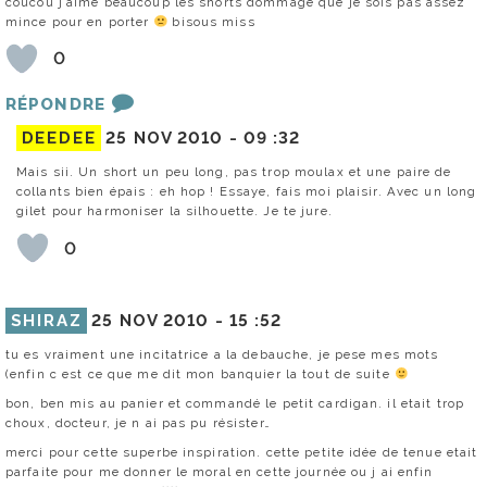
coucou j’aime beaucoup les shorts dommage que je sois pas assez
mince pour en porter
bisous miss
0
RÉPONDRE
DEEDEE
25 NOV 2010 -
09 :32
Mais sii. Un short un peu long, pas trop moulax et une paire de
collants bien épais : eh hop ! Essaye, fais moi plaisir. Avec un long
gilet pour harmoniser la silhouette. Je te jure.
0
SHIRAZ
25 NOV 2010 -
15 :52
tu es vraiment une incitatrice a la debauche, je pese mes mots
(enfin c est ce que me dit mon banquier la tout de suite
bon, ben mis au panier et commandé le petit cardigan. il etait trop
choux, docteur, je n ai pas pu résister…
merci pour cette superbe inspiration. cette petite idée de tenue etait
parfaite pour me donner le moral en cette journée ou j ai enfin