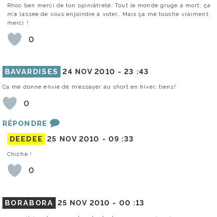
Rhoo ben merci de ton opiniâtreté. Tout le monde gruge à mort, ça
m’a lassée de vous enjoindre à voter… Mais ça me touche vraiment,
merci !
0
BAVARDISES
24 NOV 2010 -
23 :43
Ca me donne envie de m’essayer au short en hiver, tiens!
0
RÉPONDRE
DEEDEE
25 NOV 2010 -
09 :33
Chiche !
0
BORABORA
25 NOV 2010 -
00 :13