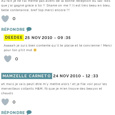
Au fait je ne t’ai même pas averti de la bonne réception du sac Ikks
que j’ai gagné grâce à toi !! Shame on me !! Il est très beau en bleu,
belle contenance, bref top merci encore !!!
0
RÉPONDRE
DEEDEE
25 NOV 2010 -
09 :35
Aaaaah je suis bien contente qu’il te plaise et te convienne ! Merci
pour ton p’tit mot
0
MAMZELLE CARNETO
24 NOV 2010 -
12 :33
ah mais je vais peut-être m’y mettre alors ! et je file voir pour les
merveilleux collants H&M, fô que je m’en trouve des beauxx et
chauds
0
RÉPONDRE