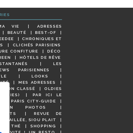
RIES
MA VIE
ADRESSES
BEAUTÉ
BEST-OF
EEDEE
CHRONIQUES ET
S
CLICHÉS PARISIENS
URE CONFITURE
DÉCO
REEN
HÔTELS DE RÊVE
STANTANÉS
LES
IEWS PARISIENNES
YLE
LOOKS
ITÉ
MES ADRESSES
NON CLASSÉ
OLDIES
OODIES)
PAR ICI LE
!
PARIS CITY-GUIDE
S EN PHOTOS
URANTS
REVUE DE
DÉTAILLÉE, SIOU PLAIT
 DE THÉ
SHOPPING
VITE ! UN RESTO