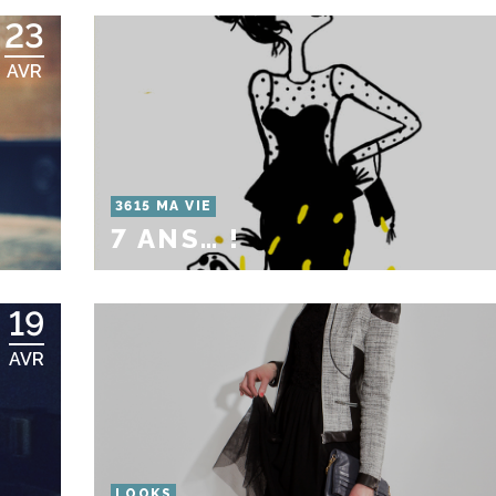
23
AVR
R
3615 MA VIE
7 ANS… !
19
AVR
LOOKS