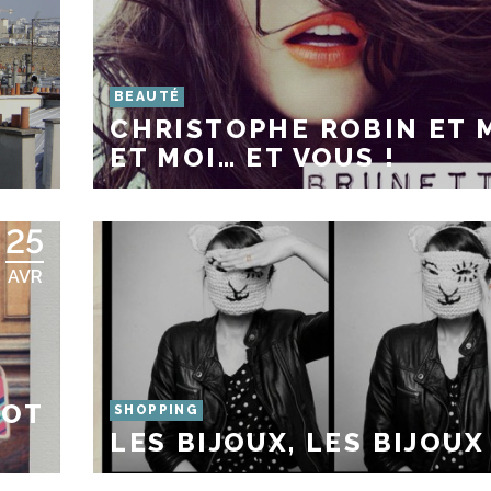
BEAUTÉ
CHRISTOPHE ROBIN ET M
ET MOI… ET VOUS !
25
AVR
LOT
SHOPPING
LES BIJOUX, LES BIJOUX 