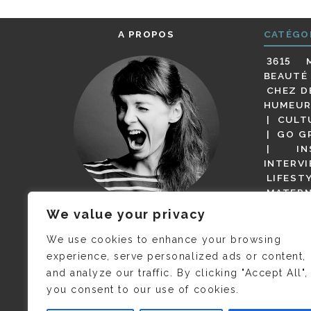
A PROPOS
CATÉGO
3615 
BEAUTÉ
CHEZ D
HUMEUR
CULT
GO G
IN
INTERV
LIFEST
MATERN
MODE
We value your privacy
(BUT G
JE M’APPELLE DELPHINE MAIS
MAGOT 
C’EST
©CAMILLE COLLIN
QUI A
We use cookies to enhance your browsing
PARI
PRIS CETTE PHOTO !
experience, serve personalized ads or content,
RESTA
and analyze our traffic. By clicking "Accept All",
PRESSE 
you consent to our use of cookies.
SALONS
VIDÉOS