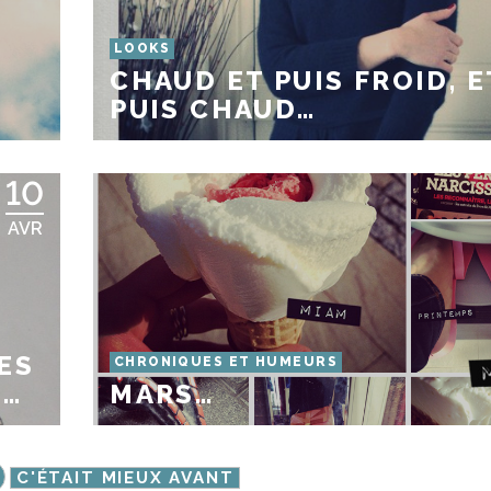
LOOKS
CHAUD ET PUIS FROID, E
PUIS CHAUD…
10
AVR
ES
CHRONIQUES ET HUMEURS
I…
MARS…
C'ÉTAIT MIEUX AVANT