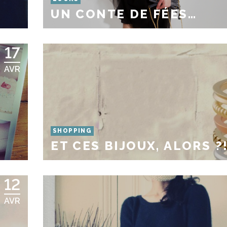
UN CONTE DE FÉES…
17
AVR
SHOPPING
ET CES BIJOUX, ALORS ?
12
AVR