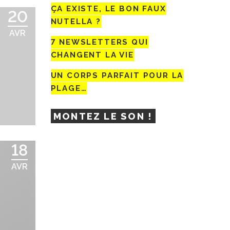
ÇA EXISTE, LE BON FAUX
20
NUTELLA ?
AVR
7 NEWSLETTERS QUI
CHANGENT LA VIE
UN CORPS PARFAIT POUR LA
PLAGE…
MONTEZ LE SON !
18
AVR